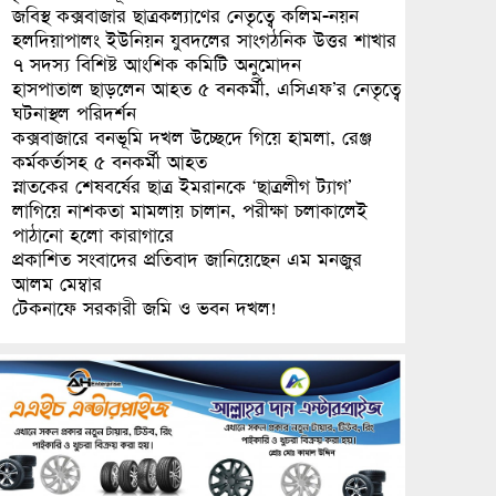
জবিস্থ কক্সবাজার ছাত্রকল্যাণের নেতৃত্বে কলিম-নয়ন
হলদিয়াপালং ইউনিয়ন যুবদলের সাংগঠনিক উত্তর শাখার
৭ সদস্য বিশিষ্ট আংশিক কমিটি অনুমোদন
হাসপাতাল ছাড়লেন আহত ৫ বনকর্মী, এসিএফ’র নেতৃত্বে
ঘটনাস্থল পরিদর্শন
কক্সবাজারে বনভূমি দখল উচ্ছেদে গিয়ে হামলা, রেঞ্জ
কর্মকর্তাসহ ৫ বনকর্মী আহত
স্নাতকের শেষবর্ষের ছাত্র ইমরানকে ‘ছাত্রলীগ ট্যাগ’
লাগিয়ে নাশকতা মামলায় চালান, পরীক্ষা চলাকালেই
পাঠানো হলো কারাগারে
প্রকাশিত সংবাদের প্রতিবাদ জানিয়েছেন এম মনজুর
আলম মেম্বার
টেকনাফে সরকারী জমি ও ভবন দখল!