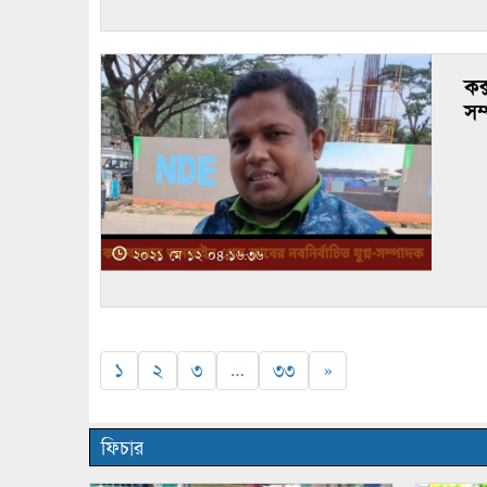
কক
সম
২০২১ মে ১২ ০৪:১৬:৩৬
১
২
৩
…
৩৩
»
ফিচার