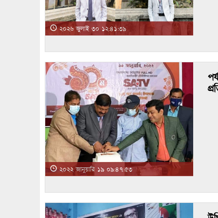
২০২৬ জুলাই ৩০ ১২:৪১:৩৯
পর
প্র
২০২২ জানুয়ারি ১৯ ০৯:৪৭:৫৩