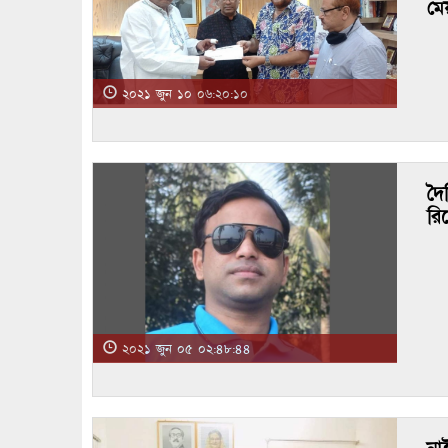
মে
২০২১ জুন ১০ ০৬:২০:১০
দৈ
রি
২০২১ জুন ০৫ ০২:৪৮:৪৪