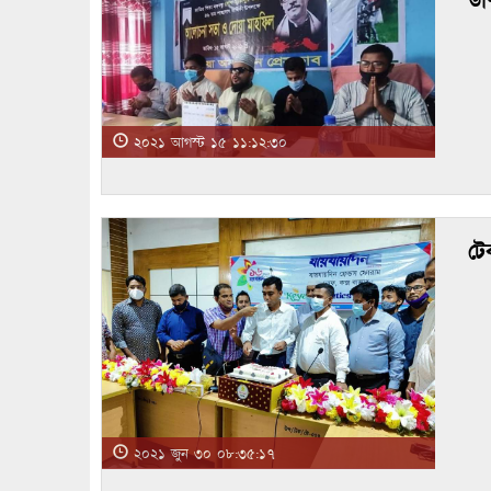
উখ
২০২১ আগস্ট ১৫ ১১:১২:৩০
টে
২০২১ জুন ৩০ ০৮:৩৫:১৭