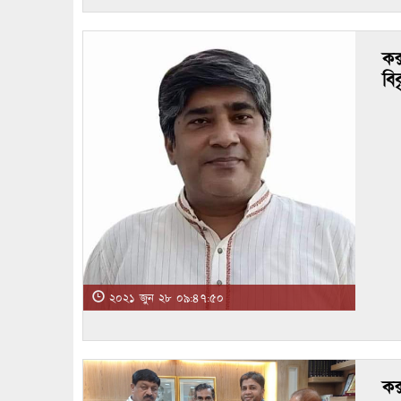
কক
বিব
২০২১ জুন ২৮ ০৯:৪৭:৫০
কক