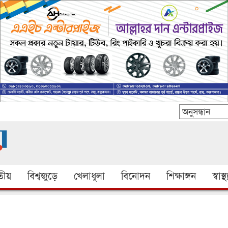
ীয়
বিশ্বজুড়ে
খেলাধূলা
বিনোদন
শিক্ষাঙ্গন
স্বাস্থ্