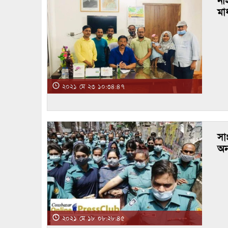
নাই
মা
২০২১ মে ২৩ ১০:৩৪:৪৭
সা
অন
২০২১ মে ১৮ ০৮:২৮:৪৫