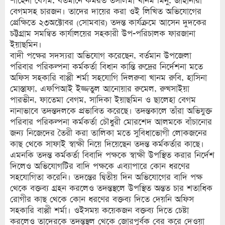
শাহেনা বেগম, বর্তমানে কর্মরত তসলিমা খানম মিনু, জাহানারা
বেগমসহ চারজন। তাদের দায়ের করা ওই লিখিত অভিযোগের
প্রেক্ষিতে ২৩অক্টোবর (সোমবার) তদন্ত কার্যক্রমে আসেন দুদকের
চট্টগ্রাম সমন্বিত কার্যালয়ের সহকারী উপ-পরিচালক ফারজানা
ইয়াছমিন।
বাদী পক্ষের সদস্যরা অভিযোগ করেছেন, বর্তমান উপজেলা
পরিবার পরিকল্পনা কর্মকর্তা বিধান কান্তি রুদ্রের নির্দেশনা মতে
অফিস সহকারি বাপ্পী শর্মা সহযোগি দিলরুবা খানম রুবি, হাসিনা
মোস্তাফা, এফপিআই ইজ্জতুল আনোয়ার রুমেল, রুখসাইয়া
পারভীন, ফাতেমা বেগম, সাদিকা ইয়াছমিন ও ছালেহা বেগম
নানাভাবে তদন্তদলকে প্রভাবিত করেছে। তদন্তকালে তাঁরা অভিযুক্ত
পরিবার পরিকল্পনা কর্মকর্তা চৌধুরী মোরশেদ আলমকে বাঁচানোর
জন্য নিজেদের তৈরী করা তালিকা মতে সুবিধাভোগী লোকজনের
কাছ থেকে সাফাই স্বাক্ষী নিয়ে দিয়েছেন তদন্ত কর্মকর্তার কাছে।
এমনকি তদন্ত কর্মকর্তা বিবাদি পক্ষকে স্বাক্ষী উপস্থিত করার নির্দেশ
দিলেও অভিযোগটির বাদি পক্ষকে এব্যাপারে কোন ধরণের
সহযোগিতা করেনি। তদন্তের দ্বিতীয় দিন অভিযোগের বাদি পক্ষ
থেকে বক্তব্য গ্রহন করলেও তদন্তস্থলে উপস্থিত অন্তত চার শতাধিক
রোগীর কাছ থেকে কোন ধরণের বক্তব্য দিতে দেয়নি অফিস
সহকারি বাপ্পী শর্মা। ওইসময় কয়েকজন বক্তব্য দিতে চেষ্টা
করলেও তাদেরকে তদন্তস্থল থেকে জোরপুর্বক বের করে দেওয়া