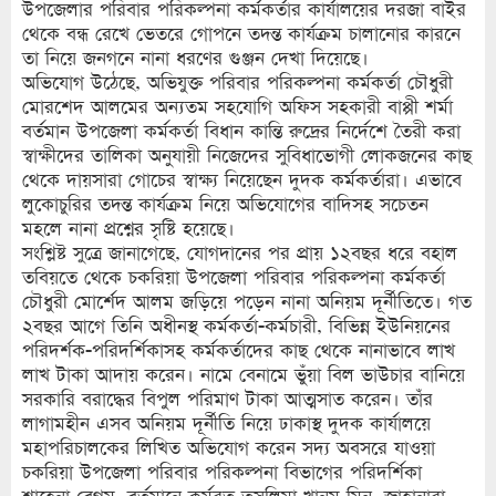
উপজেলার পরিবার পরিকল্পনা কর্মকর্তার কার্যালয়ের দরজা বাইর
থেকে বন্ধ রেখে ভেতরে গোপনে তদন্ত কার্যক্রম চালানোর কারনে
তা নিয়ে জনগনে নানা ধরণের গুঞ্জন দেখা দিয়েছে।
অভিযোগ উঠেছে, অভিযুক্ত পরিবার পরিকল্পনা কর্মকর্তা চৌধুরী
মোরশেদ আলমের অন্যতম সহযোগি অফিস সহকারী বাপ্পী শর্মা
বর্তমান উপজেলা কর্মকর্তা বিধান কান্তি রুদ্রের নির্দেশে তৈরী করা
স্বাক্ষীদের তালিকা অনুযায়ী নিজেদের সুবিধাভোগী লোকজনের কাছ
থেকে দায়সারা গোচের স্বাক্ষ্য নিয়েছেন দুদক কর্মকর্তারা। এভাবে
লুকোচুরির তদন্ত কার্যক্রম নিয়ে অভিযোগের বাদিসহ সচেতন
মহলে নানা প্রশ্নের সৃষ্টি হয়েছে।
সংশ্লিষ্ট সুত্রে জানাগেছে, যোগদানের পর প্রায় ১২বছর ধরে বহাল
তবিয়তে থেকে চকরিয়া উপজেলা পরিবার পরিকল্পনা কর্মকর্তা
চৌধুরী মোর্শেদ আলম জড়িয়ে পড়েন নানা অনিয়ম দূর্নীতিতে। গত
২বছর আগে তিনি অধীনস্থ কর্মকর্তা-কর্মচারী, বিভিন্ন ইউনিয়নের
পরিদর্শক-পরিদর্শিকাসহ কর্মকর্তাদের কাছ থেকে নানাভাবে লাখ
লাখ টাকা আদায় করেন। নামে বেনামে ভুঁয়া বিল ভাউচার বানিয়ে
সরকারি বরাদ্ধের বিপুল পরিমাণ টাকা আত্মসাত করেন। তাঁর
লাগামহীন এসব অনিয়ম দূর্নীতি নিয়ে ঢাকাস্থ দুদক কার্যালয়ে
মহাপরিচালকের লিখিত অভিযোগ করেন সদ্য অবসরে যাওয়া
চকরিয়া উপজেলা পরিবার পরিকল্পনা বিভাগের পরিদর্শিকা