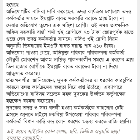
হয়েছে।
অভিযোগটির বাদিরা দাবি করেছেন, তদন্ত কার্যক্রম চলাচলে তদন্ত
কর্মকর্তার সামনে ইমপ্লাট বাবত সরকারি বরাদ্দে প্রাপ্ত টাকা না
দেয়ার অভিযোগ তুলেন এক মহিলা রোগী। ওই সময় তাৎক্ষনিক
অফিস সহকারি বাপ্পী শর্মা ওই রোগীকে ৭০ টাকা জোরপুর্বক হাতে
গুজে দেন তদন্ত কর্মকর্তার সামনে। যদিও ওই রোগী নিয়ম
অনুযারী তিনবারের ইমপ্লাট বাবত বরাদ্ধ পান ২১০ টাকা।
অভিযোগ পাওয়া গেছে, অভিযুক্ত পরিবার পরিকল্পনা কর্মকর্তা
চৌধুরী মোরশেদ আলম দায়িত্ব পালনকালীন সময়ে এ ধরণের প্রায়
তিন হাজার রোগীকে ইমপ্লাট বাবত বরাদ্দের টাকা না দিয়ে
আত্মসাত করেছে।
প্রত্যক্ষদর্শীরা জানিয়েছেন, দুদক কর্মকর্তাদের এ ধরণের কারচুপির
কারনে তদন্ত কার্যক্রমের স্বচ্ছতা নিয়ে প্রশ্ন উঠেছে। এব্যাপারে
অভিযোগের বাদিসহ সচেতন মহল দুদকের উর্ধ্বতন কর্তৃপক্ষের
হস্তক্ষেপ কামনা করেছেন।
দুদকের তদন্ত ও সদ্য বদলী হওয়া কর্মকর্তাকে বাচানোর চেষ্টা
প্রসঙ্গে জানতে চাইলে চকরিয়া উপজেলা পরিবার পরিকল্পনা
কর্মকর্তা বিধান কান্তি রুদ্র কোন ধরণের মন্তব্য করতে রাজি হয়নি।
এই ওয়েব সাইটের কোন লেখা, ছবি, ভিডিও অনুমতি ছাড়া
ব্যবহার বেআইনি।