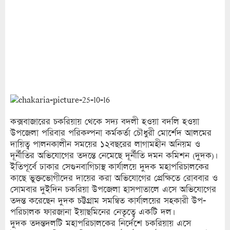
কক্সবাজারের চকরিয়ায় থেকে সদ্য বদলী হওয়া বদলি হওয়া
উপজেলা পরিবার পরিকল্পনা কর্মকর্তা চৌধুরী মোর্শেদ আলমের
দায়িত্ব পালনকালীন সময়ের ১২বছরের লাগামহীন অনিয়ম ও
দূর্নীতির অভিযোগের তদন্তে নেমেছে দূর্নীতি দমন কমিশন (দুদক)।
ইতিপূর্বে ঢাকার সেগুনবাগিচাস্থ কার্যালয়ে দুদক মহাপরিচালকের
কাছে ভুক্তভোগীদের দায়ের করা অভিযোগের প্রেক্ষিতে রোববার ও
সোমবার দুইদিন চকরিয়া উপজেলা হাসপাতালে এসে অভিযোগের
তদন্ত করেছেন দুদক চট্টগ্রাম সমন্বিত কার্যালয়ের সহকারী উপ-
পরিচালক ফারজানা ইয়াছমিনের নেতৃত্বে একটি দল।
দুদক তদন্তদলটি মহাপরিচালকের নির্দেশে চকরিয়ায় এসে