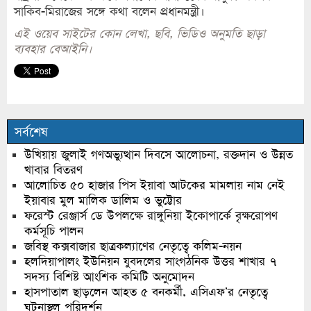
সাকিব-মিরাজের সঙ্গে কথা বলেন প্রধানমন্ত্রী।
এই ওয়েব সাইটের কোন লেখা, ছবি, ভিডিও অনুমতি ছাড়া
ব্যবহার বেআইনি।
সর্বশেষ
উখিয়ায় জুলাই গণঅভ্যুত্থান দিবসে আলোচনা, রক্তদান ও উন্নত
খাবার বিতরণ
আলোচিত ৫০ হাজার পিস ইয়াবা আটকের মামলায় নাম নেই
ইয়াবার মুল মালিক ডালিম ও ভুট্টোর
ফরেস্ট রেঞ্জার্স ডে উপলক্ষে রাঙ্গুনিয়া ইকোপার্কে বৃক্ষরোপণ
কর্মসূচি পালন
জবিস্থ কক্সবাজার ছাত্রকল্যাণের নেতৃত্বে কলিম-নয়ন
হলদিয়াপালং ইউনিয়ন যুবদলের সাংগঠনিক উত্তর শাখার ৭
সদস্য বিশিষ্ট আংশিক কমিটি অনুমোদন
হাসপাতাল ছাড়লেন আহত ৫ বনকর্মী, এসিএফ’র নেতৃত্বে
ঘটনাস্থল পরিদর্শন