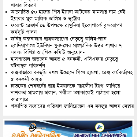
খাবার বিতরণ
আলোচিত ৫০ হাজার পিস ইয়াবা আটকের মামলায় নাম নেই
ইয়াবার মুল মালিক ডালিম ও ভুট্টোর
ফরেস্ট রেঞ্জার্স ডে উপলক্ষে রাঙ্গুনিয়া ইকোপার্কে বৃক্ষরোপণ
কর্মসূচি পালন
জবিস্থ কক্সবাজার ছাত্রকল্যাণের নেতৃত্বে কলিম-নয়ন
হলদিয়াপালং ইউনিয়ন যুবদলের সাংগঠনিক উত্তর শাখার ৭
সদস্য বিশিষ্ট আংশিক কমিটি অনুমোদন
হাসপাতাল ছাড়লেন আহত ৫ বনকর্মী, এসিএফ’র নেতৃত্বে
ঘটনাস্থল পরিদর্শন
কক্সবাজারে বনভূমি দখল উচ্ছেদে গিয়ে হামলা, রেঞ্জ কর্মকর্তাসহ
৫ বনকর্মী আহত
স্নাতকের শেষবর্ষের ছাত্র ইমরানকে ‘ছাত্রলীগ ট্যাগ’ লাগিয়ে
নাশকতা মামলায় চালান, পরীক্ষা চলাকালেই পাঠানো হলো
কারাগারে
প্রকাশিত সংবাদের প্রতিবাদ জানিয়েছেন এম মনজুর আলম মেম্বার