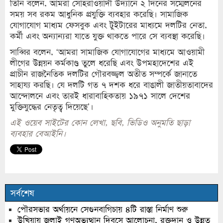
তিনি বলেন, আমরা সোহরাওয়ার্দী উদ্যানে ২ দিনের সম্মেলনের
সময় সব রকম আধুনিক প্রযুক্তি ব্যবহার করেছি। সামাজিক
যোগাযোগ মাধ্যম ফেসবুক এবং টুইটারের মাধ্যমে দলটির নেতা,
কর্মী এবং অন্যান্যরা যাতে যুক্ত থাকতে পারে সে ব্যবস্থা করেছি।
সাব্বির বলেন, ‘আমরা সামাজিক যোগাযোগের মাধ্যমে আওয়ামী
লীগের উন্নয়ন কর্মকাণ্ড তুলে ধরেছি এবং উপমহাদেশের এই
প্রাচীন রাজনৈতিক দলটির গৌরবজ্জ্বল অতীত সম্পর্কে জানাতে
সাহায্য করছি। যে দলটি গত ৭ দশক ধরে বাঙালী জাতীয়তাবাদের
আন্দোলনে এবং তারই ধারাবাহিকতায় ১৯৭১ সালে দেশের
মুক্তিযুদ্ধের নেতৃত্ব দিয়েছে’।
এই ওয়েব সাইটের কোন লেখা, ছবি, ভিডিও অনুমতি ছাড়া
ব্যবহার বেআইনি।
সর্বশেষ
পৌরসভার অর্থায়নে সেগুনবাগিচায় ৪টি রাস্তা নির্মাণ শুরু
উখিয়ায় জুলাই গণঅভ্যুত্থান দিবসে আলোচনা, রক্তদান ও উন্নত