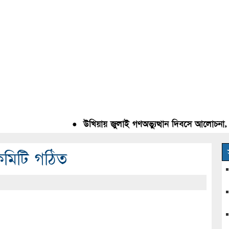
●
উখিয়ায় জুলাই গণঅভ্যুত্থান দিবসে আলোচনা, রক্ত
 কমিটি গঠিত