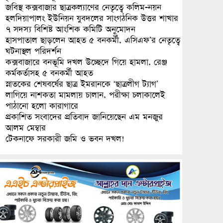
জবিস্থ কক্সবাজার ছাত্রকল্যাণের নেতৃত্বে কলিম-নয়ন
হলদিয়াপালং ইউনিয়ন যুবদলের সাংগঠনিক উত্তর শাখার
৭ সদস্য বিশিষ্ট আংশিক কমিটি অনুমোদন
হাসপাতাল ছাড়লেন আহত ৫ বনকর্মী, এসিএফ’র নেতৃত্বে
ঘটনাস্থল পরিদর্শন
কক্সবাজারে বনভূমি দখল উচ্ছেদে গিয়ে হামলা, রেঞ্জ
কর্মকর্তাসহ ৫ বনকর্মী আহত
স্নাতকের শেষবর্ষের ছাত্র ইমরানকে ‘ছাত্রলীগ ট্যাগ’
লাগিয়ে নাশকতা মামলায় চালান, পরীক্ষা চলাকালেই
পাঠানো হলো কারাগারে
প্রকাশিত সংবাদের প্রতিবাদ জানিয়েছেন এম মনজুর
আলম মেম্বার
টেকনাফে সরকারী জমি ও ভবন দখল!