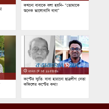
কখনো বাবাকে বলা হয়নি- “তোমাকে
া
অনেক ভালোবাসি বাবা”
২০২০ মে ০৫ ১১:৫৩:৩৯
কস্টের স্মৃতি: বাবা হারানো ছাত্রলীগ নেতা
ম
কফিলের কস্টের কথা!