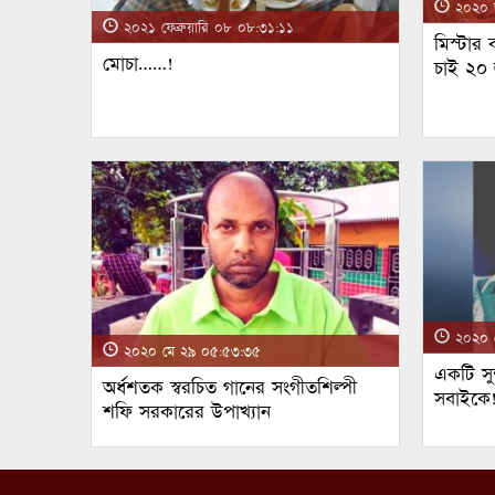
২০২০ জ
২০২১ ফেব্রুয়ারি ০৮ ০৮:৩১:১১
মিস্টার
মোচা……!
চাই ২০
২০২০ ম
২০২০ মে ২৯ ০৫:৫৩:৩৫
একটি সুন
অর্ধশতক স্বরচিত গানের সংগীতশিল্পী
সবাইকে
শফি সরকারের উপাখ্যান