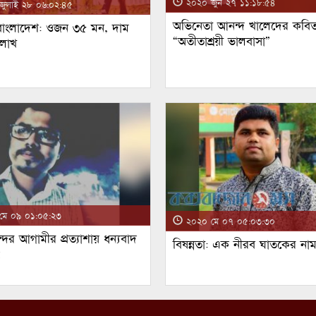
২০২০ জুন ২৭ ১১:১৮:৫৪
ুলাই ২৮ ০৬:০২:৪৫
অভিনেতা আনন্দ খালেদের কবিত
 বাংলাদেশ: ওজন ৩৫ মন, দাম
“অতীতাশ্রয়ী ভালবাসা”
 লাখ
ে ০৯ ০১:০৫:২৩
২০২০ মে ০৭ ০৫:০৩:৩০
্দর আগামীর প্রত্যাশায় ধন্যবাদ
বিষন্নতা: এক নীরব ঘাতকের না
!