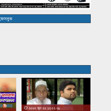
ফেসবুক
২০২০ জুন ২২ ১২:৫৩:২৯