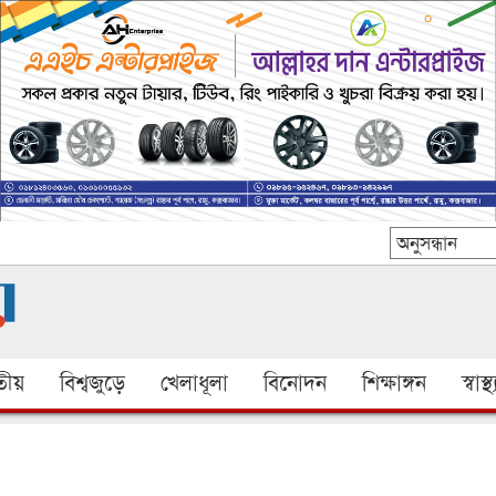
ীয়
বিশ্বজুড়ে
খেলাধূলা
বিনোদন
শিক্ষাঙ্গন
স্বাস্থ্