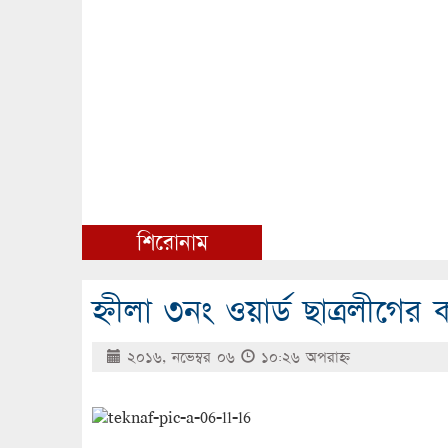
শিরোনাম
হ্নীলা ৩নং ওয়ার্ড ছাত্রলীগের
২০১৬, নভেম্বর ০৬
১০:২৬ অপরাহ্ণ