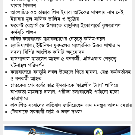
খাবার বিতরণ
আলোচিত ৫০ হাজার পিস ইয়াবা আটকের মামলায় নাম নেই
ইয়াবার মুল মালিক ডালিম ও ভুট্টোর
ফরেস্ট রেঞ্জার্স ডে উপলক্ষে রাঙ্গুনিয়া ইকোপার্কে বৃক্ষরোপণ
কর্মসূচি পালন
জবিস্থ কক্সবাজার ছাত্রকল্যাণের নেতৃত্বে কলিম-নয়ন
হলদিয়াপালং ইউনিয়ন যুবদলের সাংগঠনিক উত্তর শাখার ৭
সদস্য বিশিষ্ট আংশিক কমিটি অনুমোদন
হাসপাতাল ছাড়লেন আহত ৫ বনকর্মী, এসিএফ’র নেতৃত্বে
ঘটনাস্থল পরিদর্শন
কক্সবাজারে বনভূমি দখল উচ্ছেদে গিয়ে হামলা, রেঞ্জ কর্মকর্তাসহ
৫ বনকর্মী আহত
স্নাতকের শেষবর্ষের ছাত্র ইমরানকে ‘ছাত্রলীগ ট্যাগ’ লাগিয়ে
নাশকতা মামলায় চালান, পরীক্ষা চলাকালেই পাঠানো হলো
কারাগারে
প্রকাশিত সংবাদের প্রতিবাদ জানিয়েছেন এম মনজুর আলম মেম্বার
টেকনাফে সরকারী জমি ও ভবন দখল!