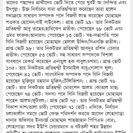
তাদের পছন্দের প্রার্থীদের ভোট দিতে পেরে খুবই অানন্দিত এবং
উৎপুল্ল। উক্ত নির্বাচনে যারা প্রতিদ্বন্দ্বিতা করেছেন তারা হলেন
যথাক্রমে সাধারণ সম্পাদক পদে বিজয়ী লাভ করেছেন মোহাম্মদ
শওকত হোসেন(বাই সাইকেল)। প্রাপ্ত ভোট ৬৯। তার নিকটতম
প্রতিদ্বন্দ্বী আবু তাহের(হারিকেণ প্রতীক) পেয়েছেন ৬৮ ভোট এবং
ওমর ফারুক(আনারস) পেয়েছেন ১৩ ভোট। সহ-সভাপতি পদে
যিনি বিজয়ী হয়েছেন মোহাম্মদ হেলাল উদ্দিন(সিএনজি প্রতীক)।
প্রাপ্ত ভোট ৯৮। তার নিকটতম প্রতিদ্বন্দ্বী আবদুর রশিদ (চেয়ার
প্রতীক) পেয়েছেন ৫৩ ভোট। সহ সাধারণ সম্পাদকে বিশাল
ব্যবধানে রেকর্ড করেছেন এনামুল হক বাবুল(চশমা)। প্রাপ্ত ভোট
১০৫। তার নিকটতম প্রতিদ্বন্দ্বী ইসমাইল বাবু(গোলাপ ফুল)
পেয়েছেন ৪২ ভোট। সাংগঠনিক সম্পাদক পদে যিনি বিজয়ী
হয়েছেন মুজিবুর রহমান মুজিব(টেলিভিশন) । প্রাপ্ত ভোট ৭৬
ভোট। তার নিকটতম প্রতিদ্বন্দ্বী মোরশেদ আলম (কাতাল মাছ)
পেয়েছেন ৭৪ ভোট। সদস্য পদে যিনি বিজয়ী হয়েছেন মোহাম্মদ
শাহেদ আলম(ফুটবল)। প্রাপ্ত ভোট ৭৫। তার নিকটতম প্রতিদ্বন্দ্বী
বিকাশ দাশ(তালা চাবী) পেয়েছেন ৭১ ভোট। এদিকে, নির্বাচন
চলাকালীন সময়ে ভোট কেন্দ্র পরিদর্শন করতে আসেন লোহাগাড়া
থানার অফিসার ইনচার্জ মোহাম্মদ শাহজাহান পিপিএম (বার),
লোহাগাড়া সদর ইউপি চেয়ারম্যান ও বটতলী শহর উন্নয়ন