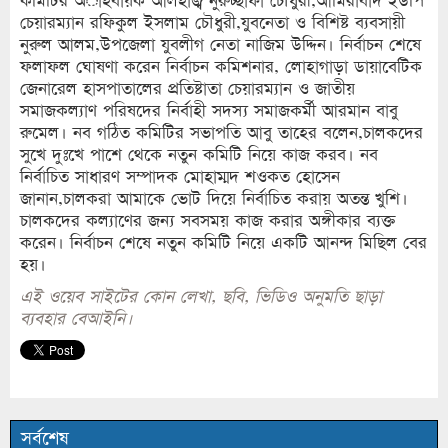
কমিটির অাহবায়ক আলহাজ্ব নুরুচ্ছাফা চৌধুরী,আমিরাবাদ ইউপি
চেয়ারম্যান রফিকুল ইসলাম চৌধুরী,যুবনেতা ও বিশিষ্ট ব্যবসায়ী
নুরুল আলম,উপজেলা যুবলীগ নেতা নাজিম উদ্দিন। নির্বাচন শেষে
ফলাফল ঘোষণা করেন নির্বাচন কমিশনার, লোহাগাড়া ডায়াবেটিক
জেনারেল হাসপাতালের প্রতিষ্টাতা চেয়ারম্যান ও জাতীয়
সমাজকল্যাণ পরিষদের নির্বাহী সদস্য সমাজকর্মী আরমান বাবু
রুমেল। নব গঠিত কমিটির সভাপতি আবু তাহের বলেন,চালকদের
সুখে দুঃখে পাশে থেকে নতুন কমিটি নিয়ে কাজ করব। নব
নির্বাচিত সাধারণ সম্পাদক মোহাম্মদ শওকত হোসেন
জানান,চালকরা আমাকে ভোট দিয়ে নির্বাচিত করায় অতন্ত খুশি।
চালকদের কল্যাণের জন্য সবসময় কাজ করার অঙ্গীকার ব্যক্ত
করেন। নির্বাচন শেষে নতুন কমিটি নিয়ে একটি আনন্দ মিছিল বের
হয়।
এই ওয়েব সাইটের কোন লেখা, ছবি, ভিডিও অনুমতি ছাড়া
ব্যবহার বেআইনি।
সর্বশেষ