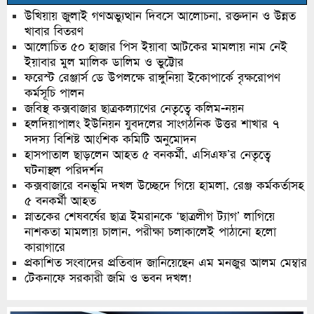
উখিয়ায় জুলাই গণঅভ্যুত্থান দিবসে আলোচনা, রক্তদান ও উন্নত
খাবার বিতরণ
আলোচিত ৫০ হাজার পিস ইয়াবা আটকের মামলায় নাম নেই
ইয়াবার মুল মালিক ডালিম ও ভুট্টোর
ফরেস্ট রেঞ্জার্স ডে উপলক্ষে রাঙ্গুনিয়া ইকোপার্কে বৃক্ষরোপণ
কর্মসূচি পালন
জবিস্থ কক্সবাজার ছাত্রকল্যাণের নেতৃত্বে কলিম-নয়ন
হলদিয়াপালং ইউনিয়ন যুবদলের সাংগঠনিক উত্তর শাখার ৭
সদস্য বিশিষ্ট আংশিক কমিটি অনুমোদন
হাসপাতাল ছাড়লেন আহত ৫ বনকর্মী, এসিএফ’র নেতৃত্বে
ঘটনাস্থল পরিদর্শন
কক্সবাজারে বনভূমি দখল উচ্ছেদে গিয়ে হামলা, রেঞ্জ কর্মকর্তাসহ
৫ বনকর্মী আহত
স্নাতকের শেষবর্ষের ছাত্র ইমরানকে ‘ছাত্রলীগ ট্যাগ’ লাগিয়ে
নাশকতা মামলায় চালান, পরীক্ষা চলাকালেই পাঠানো হলো
কারাগারে
প্রকাশিত সংবাদের প্রতিবাদ জানিয়েছেন এম মনজুর আলম মেম্বার
টেকনাফে সরকারী জমি ও ভবন দখল!