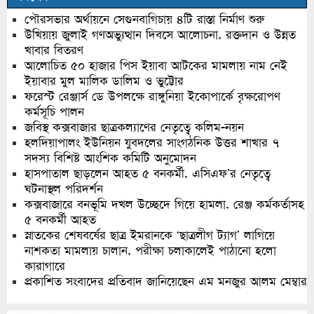
পৌরসভার অর্থায়নে সেগুনবাগিচায় ৪টি রাস্তা নির্মাণ শুরু
উখিয়ায় জুলাই গণঅভ্যুত্থান দিবসে আলোচনা, রক্তদান ও উন্নত
খাবার বিতরণ
আলোচিত ৫০ হাজার পিস ইয়াবা আটকের মামলায় নাম নেই
ইয়াবার মুল মালিক ডালিম ও ভুট্টোর
ফরেস্ট রেঞ্জার্স ডে উপলক্ষে রাঙ্গুনিয়া ইকোপার্কে বৃক্ষরোপণ
কর্মসূচি পালন
জবিস্থ কক্সবাজার ছাত্রকল্যাণের নেতৃত্বে কলিম-নয়ন
হলদিয়াপালং ইউনিয়ন যুবদলের সাংগঠনিক উত্তর শাখার ৭
সদস্য বিশিষ্ট আংশিক কমিটি অনুমোদন
হাসপাতাল ছাড়লেন আহত ৫ বনকর্মী, এসিএফ’র নেতৃত্বে
ঘটনাস্থল পরিদর্শন
কক্সবাজারে বনভূমি দখল উচ্ছেদে গিয়ে হামলা, রেঞ্জ কর্মকর্তাসহ
৫ বনকর্মী আহত
স্নাতকের শেষবর্ষের ছাত্র ইমরানকে ‘ছাত্রলীগ ট্যাগ’ লাগিয়ে
নাশকতা মামলায় চালান, পরীক্ষা চলাকালেই পাঠানো হলো
কারাগারে
প্রকাশিত সংবাদের প্রতিবাদ জানিয়েছেন এম মনজুর আলম মেম্বার