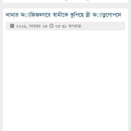
লামার অাজিজনগরে স্বামীকে কুপিয়ে স্ত্রী অাত্নগোপনে
২০১৬, নভেম্বর ০৪
০৫:৩১ অপরাহ্ণ