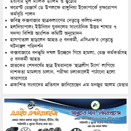
ইয়াবার মুল মালিক ডালিম ও ভুট্টোর
ফরেস্ট রেঞ্জার্স ডে উপলক্ষে রাঙ্গুনিয়া ইকোপার্কে বৃক্ষরোপণ
কর্মসূচি পালন
জবিস্থ কক্সবাজার ছাত্রকল্যাণের নেতৃত্বে কলিম-নয়ন
হলদিয়াপালং ইউনিয়ন যুবদলের সাংগঠনিক উত্তর শাখার ৭
সদস্য বিশিষ্ট আংশিক কমিটি অনুমোদন
হাসপাতাল ছাড়লেন আহত ৫ বনকর্মী, এসিএফ’র নেতৃত্বে
ঘটনাস্থল পরিদর্শন
কক্সবাজারে বনভূমি দখল উচ্ছেদে গিয়ে হামলা, রেঞ্জ কর্মকর্তাসহ
৫ বনকর্মী আহত
স্নাতকের শেষবর্ষের ছাত্র ইমরানকে ‘ছাত্রলীগ ট্যাগ’ লাগিয়ে
নাশকতা মামলায় চালান, পরীক্ষা চলাকালেই পাঠানো হলো
কারাগারে
প্রকাশিত সংবাদের প্রতিবাদ জানিয়েছেন এম মনজুর আলম মেম্বার