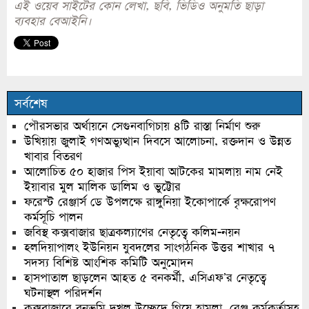
এই ওয়েব সাইটের কোন লেখা, ছবি, ভিডিও অনুমতি ছাড়া
ব্যবহার বেআইনি।
সর্বশেষ
পৌরসভার অর্থায়নে সেগুনবাগিচায় ৪টি রাস্তা নির্মাণ শুরু
উখিয়ায় জুলাই গণঅভ্যুত্থান দিবসে আলোচনা, রক্তদান ও উন্নত
খাবার বিতরণ
আলোচিত ৫০ হাজার পিস ইয়াবা আটকের মামলায় নাম নেই
ইয়াবার মুল মালিক ডালিম ও ভুট্টোর
ফরেস্ট রেঞ্জার্স ডে উপলক্ষে রাঙ্গুনিয়া ইকোপার্কে বৃক্ষরোপণ
কর্মসূচি পালন
জবিস্থ কক্সবাজার ছাত্রকল্যাণের নেতৃত্বে কলিম-নয়ন
হলদিয়াপালং ইউনিয়ন যুবদলের সাংগঠনিক উত্তর শাখার ৭
সদস্য বিশিষ্ট আংশিক কমিটি অনুমোদন
হাসপাতাল ছাড়লেন আহত ৫ বনকর্মী, এসিএফ’র নেতৃত্বে
ঘটনাস্থল পরিদর্শন
কক্সবাজারে বনভূমি দখল উচ্ছেদে গিয়ে হামলা, রেঞ্জ কর্মকর্তাসহ