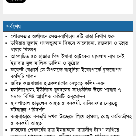
সর্বশেষ
পৌরসভার অর্থায়নে সেগুনবাগিচায় ৪টি রাস্তা নির্মাণ শুরু
উখিয়ায় জুলাই গণঅভ্যুত্থান দিবসে আলোচনা, রক্তদান ও উন্নত
খাবার বিতরণ
আলোচিত ৫০ হাজার পিস ইয়াবা আটকের মামলায় নাম নেই
ইয়াবার মুল মালিক ডালিম ও ভুট্টোর
ফরেস্ট রেঞ্জার্স ডে উপলক্ষে রাঙ্গুনিয়া ইকোপার্কে বৃক্ষরোপণ
কর্মসূচি পালন
জবিস্থ কক্সবাজার ছাত্রকল্যাণের নেতৃত্বে কলিম-নয়ন
হলদিয়াপালং ইউনিয়ন যুবদলের সাংগঠনিক উত্তর শাখার ৭
সদস্য বিশিষ্ট আংশিক কমিটি অনুমোদন
হাসপাতাল ছাড়লেন আহত ৫ বনকর্মী, এসিএফ’র নেতৃত্বে
ঘটনাস্থল পরিদর্শন
কক্সবাজারে বনভূমি দখল উচ্ছেদে গিয়ে হামলা, রেঞ্জ কর্মকর্তাসহ
৫ বনকর্মী আহত
স্নাতকের শেষবর্ষের ছাত্র ইমরানকে ‘ছাত্রলীগ ট্যাগ’ লাগিয়ে