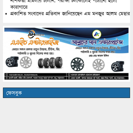
নাশকতা মামলায় চালান, পরীক্ষা চলাকালেই পাঠানো হলো
কারাগারে
প্রকাশিত সংবাদের প্রতিবাদ জানিয়েছেন এম মনজুর আলম মেম্বার
ফেসবুক