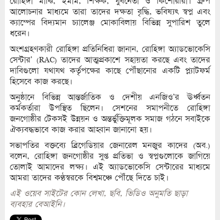
রোহিঙ্গা মাঝি, ইমাম, শিক্ষক, যুবনেতা ও কিশোরীরা। গ্রুপ
আলোচনার মাধ্যমে তারা তাদের দক্ষতা বৃদ্ধি, ভবিষ্যৎ স্বপ্ন এবং
ক্যাম্পের বিদ্যমান চ্যালেঞ্জ মোকাবিলায় বিভিন্ন সুপারিশ তুলে
ধরেন।
অংশগ্রহণকারী রোহিঙ্গা প্রতিনিধিরা জানান, রোহিঙ্গা অ্যাডভোকেসি
সেন্টার’ (RAC) তাদের আত্মপ্রকাশে সহায়তা করছে এবং তাদের
দাবিগুলো যথাযথ কর্তৃপক্ষের কাছে পৌঁছানোর একটি প্ল্যাটফর্ম
হিসেবে কাজ করছে।
অনুষ্ঠানে বিভিন্ন আন্তর্জাতিক ও দেশীয় এনজিও’র ঊর্ধ্বতন
কর্মকর্তারা উপস্থিত ছিলেন। সেশনের সমাপনীতে রোহিঙ্গা
জনগোষ্ঠীর টেকসই উন্নয়ন ও অন্তর্ভুক্তিমূলক সমাজ গঠনে সবাইকে
ঐক্যবদ্ধভাবে কাজ করার আহ্বান জানানো হয়।
সভাপতির বক্তব্যে ব্রিগেডিয়ার জেনারেল মনজুর কাদের (অব.)
বলেন, রোহিঙ্গা জনগোষ্ঠীর সুপ্ত প্রতিভা ও স্বপ্নগুলোকে জাগিয়ে
তোলাই আমাদের লক্ষ্য। এই অ্যাডভোকেসি সেন্টারের মাধ্যমে
আমরা তাদের কণ্ঠস্বরকে বিশ্বমঞ্চে পৌঁছে দিতে চাই।
এই ওয়েব সাইটের কোন লেখা, ছবি, ভিডিও অনুমতি ছাড়া
ব্যবহার বেআইনি।