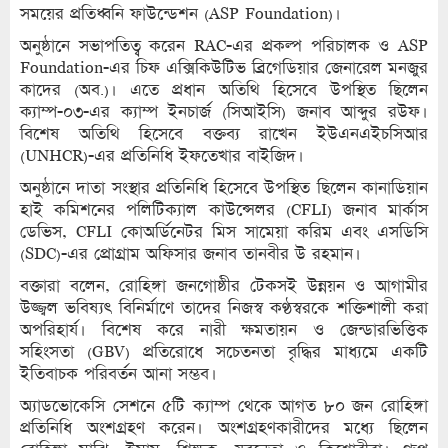
সময়ের প্রতিধ্বনি ফাউন্ডেশন (ASP Foundation)।
অনুষ্ঠানে সভাপতিত্ব করেন RAC-এর প্রকল্প পরিচালক ও ASP
Foundation-এর চিফ এক্সিকিউটিভ ব্রিগেডিয়ার জেনারেল মনজুর
কাদের (অব.)। এতে প্রধান অতিথি হিসেবে উপস্থিত ছিলেন
ক্যাম্প-০৩-এর ক্যাম্প ইনচার্জ (সিআইসি) জনাব আব্দুর রউফ।
বিশেষ অতিথি হিসেবে বক্তব্য রাখেন ইউএনএইচসিআর
(UNHCR)-এর প্রতিনিধি ইফতেখার বাইজিদ।
অনুষ্ঠানে দাতা সংস্থার প্রতিনিধি হিসেবে উপস্থিত ছিলেন কানাডিয়ান
হাই কমিশনের পলিটিক্যাল কাউন্সেলর (CFLI) জনাব মার্কাস
ডেভিস, CFLI কোঅর্ডিনেটর মিস সামেয়া করিম এবং এসডিসি
(SDC)-এর প্রোগ্রাম অফিসার জনাব তানবীর উ রহমান।
বক্তারা বলেন, রোহিঙ্গা জনগোষ্ঠীর টেকসই উন্নয়ন ও আগামীর
উজ্জ্বল ভবিষ্যৎ বিনির্মাণে তাদের নিজস্ব কণ্ঠস্বরকে শক্তিশালী করা
অপরিহার্য। বিশেষ করে নারী ক্ষমতায়ন ও জেন্ডারভিত্তিক
সহিংসতা (GBV) প্রতিরোধে সচেতনতা বৃদ্ধির মাধ্যমে একটি
ইতিবাচক পরিবর্তন আনা সম্ভব।
অ্যাডভোকেসি সেশনে ৫টি ক্যাম্প থেকে আগত ৮০ জন রোহিঙ্গা
প্রতিনিধি অংশগ্রহণ করেন। অংশগ্রহণকারীদের মধ্যে ছিলেন