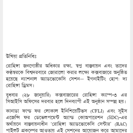
উখিয়া প্রতিনিধিঃ
রোহিঙ্গা জনগোষ্ঠীর অধিকার রক্ষা, স্বপ্ন বাস্তবায়ন এবং তাদের
কণ্ঠস্বরকে বিশ্বদরবারে জোরালো করার লক্ষ্যে কক্সবাজারে অনুষ্ঠিত
হয়েছে ন্যাশনাল অ্যাডভোকেসি সেশন— ইগনাইটিং হোপ: দ্য
রোহিঙ্গা ড্রিমস।
বুধবার (২৮ জানুয়ারি) কক্সবাজারের রোহিঙ্গা ক্যাম্প-৩ এর
সিআইসি অফিসের দরবার হলে দিনব্যাপী এই অনুষ্ঠান সম্পন্ন হয়।
কানাডা ফান্ড ফর লোকাল ইনিশিয়েটিভস (CFLI) এবং সুইস
এজেন্সি ফর ডেভেলপমেন্ট অ্যান্ড কোঅপারেশন (SDC)-এর
অর্থায়নে বাস্তবায়নাধীন ‘রোহিঙ্গা অ্যাডভোকেসি সেন্টার’ (RAC)
পাইলট প্রকল্পের আওতায় এই সেশনের আয়োজন করে আমাদের