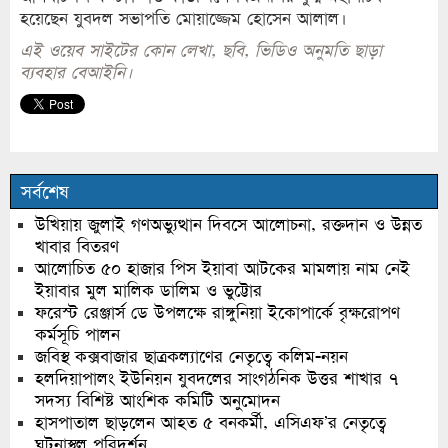
হয়েছেন যুবদল সভাপতি মোয়াজ্জেম হোসেন আলাল।
এই ওয়েব সাইটের কোন লেখা, ছবি, ভিডিও অনুমতি ছাড়া
ব্যবহার বেআইনি।
সর্বশেষ
উখিয়ায় জুলাই গণঅভ্যুত্থান দিবসে আলোচনা, রক্তদান ও উন্নত
খাবার বিতরণ
আলোচিত ৫০ হাজার পিস ইয়াবা আটকের মামলায় নাম নেই
ইয়াবার মুল মালিক ডালিম ও ভুট্টোর
ফরেস্ট রেঞ্জার্স ডে উপলক্ষে রাঙ্গুনিয়া ইকোপার্কে বৃক্ষরোপণ
কর্মসূচি পালন
জবিস্থ কক্সবাজার ছাত্রকল্যাণের নেতৃত্বে কলিম-নয়ন
হলদিয়াপালং ইউনিয়ন যুবদলের সাংগঠনিক উত্তর শাখার ৭
সদস্য বিশিষ্ট আংশিক কমিটি অনুমোদন
হাসপাতাল ছাড়লেন আহত ৫ বনকর্মী, এসিএফ’র নেতৃত্বে
ঘটনাস্থল পরিদর্শন