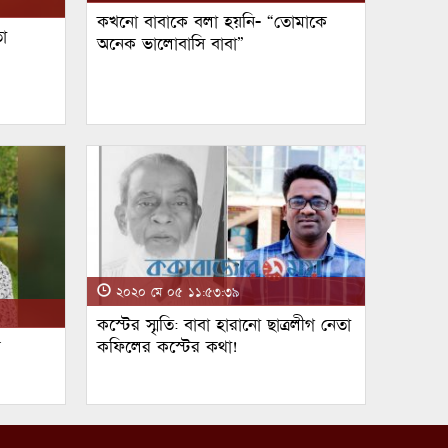
কখনো বাবাকে বলা হয়নি- “তোমাকে
া
অনেক ভালোবাসি বাবা”
২০২০ মে ০৫ ১১:৫৩:৩৯
কস্টের স্মৃতি: বাবা হারানো ছাত্রলীগ নেতা
ম
কফিলের কস্টের কথা!