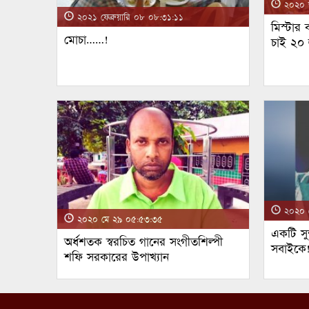
২০২০ জ
২০২১ ফেব্রুয়ারি ০৮ ০৮:৩১:১১
মিস্টার
মোচা……!
চাই ২০
২০২০ ম
২০২০ মে ২৯ ০৫:৫৩:৩৫
একটি সুন
অর্ধশতক স্বরচিত গানের সংগীতশিল্পী
সবাইকে
শফি সরকারের উপাখ্যান