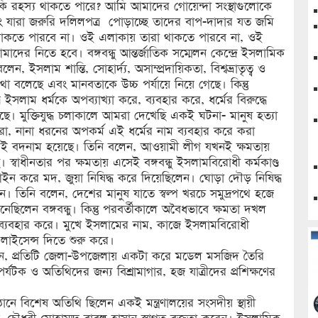
ি রহস্য থাকতে পারে? আমি আমাদের গোয়েন্দা সংস্থাগুলোকে
যারা জরুরি দলিলপত্র পোড়াচ্ছে তাদের বাপ-দাদার যত জমি
থাকতে পারবে না। ওই এলাকায় তারা থাকতে পারবে না, ওই
ের নিতে হবে। বঙ্গবন্ধু আন্তর্জাতিক সম্মেলন কেন্দ্রে ইসলামিক
বলেন, ইসলাম শান্তি, সোহার্দ্য, অসাম্প্রদায়িকতা, বিশ্বভ্রাতৃত্ব ও
 বলেছে এবং মানবতাকে উচ্চ পর্যায়ে নিয়ে গেছে। কিন্তু
সলাম ধর্মকে অপব্যাখ্যা করে, ব্যবহার করে, ধর্মের বিরুদ্ধে
। মুক্তিযুদ্ধ চলাকালে আমরা দেখেছি একই ঘটনা- মানুষ হত্যা
রা, নানা ধরনের অপকর্ম এই ধর্মের নাম ব্যবহার করে করা
মেরই বদনাম হয়েছে। তিনি বলেন, আওয়ামী লীগ যখনই ক্ষমতায়
্বাধীনতার পর ক্ষমতায় এসেই বঙ্গবন্ধু ইসলামবিরোধী কর্মকাণ্ড
ইন করে মদ, জুয়া নিষিদ্ধ করে দিয়েছিলেন। ঘোড়া দৌড় নিষিদ্ধ
। তিনি বলেন, দেশের মানুষ যাতে স্বল্প খরচে সমুদ্রপথে হজে
িলেন বঙ্গবন্ধু। কিন্তু পরবর্তীকালে অবৈধভাবে ক্ষমতা দখল
ব্যবহার করে। মুখে ইসলামের নাম, কাজে ইসলামবিরোধী
লাইসেন্স দিতে শুরু করে।
্রী বলেন, প্রতিটি জেলা-উপজেলায় একটা করে মডেল মসজিদ তৈরি
যটক ও অতিথিদের জন্য বিশ্রামাগার, হজ যাত্রীদের প্রশিক্ষণের
ষ্ঠানে বিশেষ অতিথি ছিলেন একই মন্ত্রণালয়ের সংসদীয় স্থায়ী