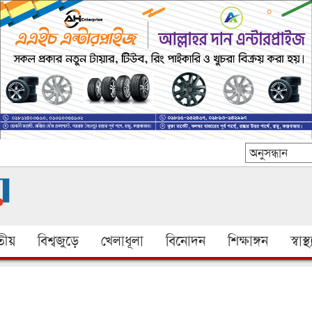
ীয়
বিশ্বজুড়ে
খেলাধূলা
বিনোদন
শিক্ষাঙ্গন
স্বাস্থ্