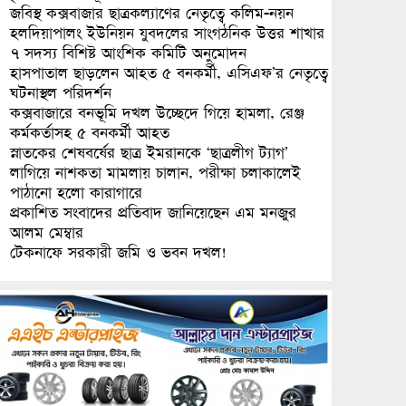
জবিস্থ কক্সবাজার ছাত্রকল্যাণের নেতৃত্বে কলিম-নয়ন
হলদিয়াপালং ইউনিয়ন যুবদলের সাংগঠনিক উত্তর শাখার
৭ সদস্য বিশিষ্ট আংশিক কমিটি অনুমোদন
হাসপাতাল ছাড়লেন আহত ৫ বনকর্মী, এসিএফ’র নেতৃত্বে
ঘটনাস্থল পরিদর্শন
কক্সবাজারে বনভূমি দখল উচ্ছেদে গিয়ে হামলা, রেঞ্জ
কর্মকর্তাসহ ৫ বনকর্মী আহত
স্নাতকের শেষবর্ষের ছাত্র ইমরানকে ‘ছাত্রলীগ ট্যাগ’
লাগিয়ে নাশকতা মামলায় চালান, পরীক্ষা চলাকালেই
পাঠানো হলো কারাগারে
প্রকাশিত সংবাদের প্রতিবাদ জানিয়েছেন এম মনজুর
আলম মেম্বার
টেকনাফে সরকারী জমি ও ভবন দখল!