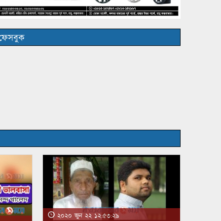
ফেসবুক
২০২০ জুন ২২ ১২:৫৩:২৯