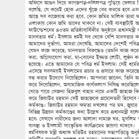
অফিসে আগুন দিয়ে কাগজপত্র-দলিলপত্র পুড়িয়ে ফেলার ক
বলেছি, যে করেই হোক এদের খুঁজে বের করতে হবে এবং 
আছে সব বাজেয়াপ্ত করা হবে, কোন জমির মালিক তারা 
এলাকায় কোন জমি তাদের থাকবে না। সেই ব্যবস্থাটাই আমাদ
ফাউন্ডেশনের ৪০তম প্রতিষ্ঠাবার্ষিকীর অনুষ্ঠানে প্রধানমন্ত্রী 
মানবতার ধর্ম। ইসলাম ধর্মই সব থেকে বেশি মানবতার কথা
আমাদের দুর্ভাগ্য, আমরা দেখেছি, আমাদের দেশেই পবিত্র ই
যেমন কাজ করেছে, মানবতার বিরুদ্ধেও তেমনি কাজ করেছে
করা, অগ্নিসংযোগ করা, মা-বোনের ইজ্জত লোটা, লুণ্ঠন ক
হয়েছে। এতে আমাদের যে পবিত্র ধর্ম ইসলাম; সেই ধর্
এসেছে সবসময়ই ইসলামের প্রচার ও প্রসারে কাজ করেছে। স
বন্ধ করার উদ্যোগ নিয়েছিলেন। আপনারা জানেন, তিনি আ
করে দিয়েছিলেন, অসামাজিক কার্যকলাপ নিষিদ্ধ করেছিলেন
যেতে পারে সেজন্য হিজবুল বাহার নামে একটি জাহাজ কিনেছ
করে জিয়াউর রহমান সেই জাহাজকে প্রমোদতরী হিসেবে 
কর্মকাণ্ড। জিয়াউর রহমান ক্ষমতা দখলের পর মদ, জুয়ার 
বিভিন্ন উন্নয়ন কর্মকাণ্ডের কথা উল্লেখ করে প্রধানমন্ত
হবে; যেখানে নারীদের জন্য আলাদা নামাজ ঘর, মুসলিম পর্
ব্যবস্থা ও ইসলামী সাংস্কৃতিক কার্যক্রমের জায়গা থাকবে।
ধর্মবিষয়ক মন্ত্রী অধ্যক্ষ মতিউর রহমানের সভাপতিত্বে অনু