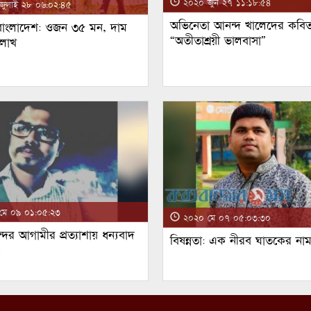
২০২০ জুন ২৭ ১১:১৮:৫৪
ুলাই ২৮ ০৬:০২:৪৫
অভিনেতা আনন্দ খালেদের কবিত
 বাংলাদেশ: ওজন ৩৫ মন, দাম
“অতীতাশ্রয়ী ভালবাসা”
 লাখ
ে ০৯ ০১:০৫:২৩
২০২০ মে ০৭ ০৫:০৩:৩০
্দর আগামীর প্রত্যাশায় ধন্যবাদ
বিষন্নতা: এক নীরব ঘাতকের না
!