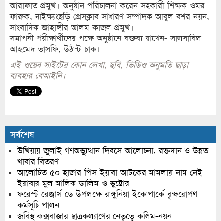
আরাফাত প্রমুখ। অনুষ্ঠান পরিচালনা করেন সহকারী শিক্ষক ওমর
ফারুক, নাইক্ষ্যংছড়ি প্রেসক্লাব সাধারণ সম্পাদক আবুল বশর নয়ন,
সাংবাদিক জাহাঙ্গীর আলম কাজল প্রমুখ।
সমাপনী পরীক্ষার্থীদের পক্ষে অনুষ্ঠানে বক্তব্য রাখেন- সালসাবিল
আহমেদ তাসফি, উঠান্ট চাক।
এই ওয়েব সাইটের কোন লেখা, ছবি, ভিডিও অনুমতি ছাড়া
ব্যবহার বেআইনি।
সর্বশেষ
উখিয়ায় জুলাই গণঅভ্যুত্থান দিবসে আলোচনা, রক্তদান ও উন্নত
খাবার বিতরণ
আলোচিত ৫০ হাজার পিস ইয়াবা আটকের মামলায় নাম নেই
ইয়াবার মুল মালিক ডালিম ও ভুট্টোর
ফরেস্ট রেঞ্জার্স ডে উপলক্ষে রাঙ্গুনিয়া ইকোপার্কে বৃক্ষরোপণ
কর্মসূচি পালন
জবিস্থ কক্সবাজার ছাত্রকল্যাণের নেতৃত্বে কলিম-নয়ন