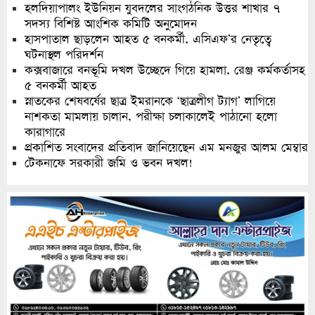
হলদিয়াপালং ইউনিয়ন যুবদলের সাংগঠনিক উত্তর শাখার ৭
সদস্য বিশিষ্ট আংশিক কমিটি অনুমোদন
হাসপাতাল ছাড়লেন আহত ৫ বনকর্মী, এসিএফ’র নেতৃত্বে
ঘটনাস্থল পরিদর্শন
কক্সবাজারে বনভূমি দখল উচ্ছেদে গিয়ে হামলা, রেঞ্জ কর্মকর্তাসহ
৫ বনকর্মী আহত
স্নাতকের শেষবর্ষের ছাত্র ইমরানকে ‘ছাত্রলীগ ট্যাগ’ লাগিয়ে
নাশকতা মামলায় চালান, পরীক্ষা চলাকালেই পাঠানো হলো
কারাগারে
প্রকাশিত সংবাদের প্রতিবাদ জানিয়েছেন এম মনজুর আলম মেম্বার
টেকনাফে সরকারী জমি ও ভবন দখল!