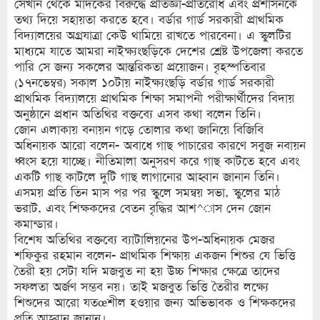
সেখান থেকে মাদকের বিরুদ্ধে প্রতিজ্ঞা-প্রতিরোধ এবং প্রশাসনকে
তথ্য দিয়ে সহায়তা করতে হবে। বর্ডার গার্ড সরকারী প্রাথমিক
বিদ্যালয়ের অগ্রযাত্রা কেউ থামিয়ে রাখতে পারবেনা। এ স্কুলটির
মাধ্যমে যাতে আমরা নাইক্ষ্যংছড়িকে দেশের শ্রেষ্ট উপজেলা করতে
পারি সে জন্য সকলের আন্তরিকতা প্রয়োজন। বৃহস্পতিবার
(১৭নভেম্বর) সকাল ১০টায় নাইক্ষ্যংছড়ি বর্ডার গার্ড সরকারী
প্রাথমিক বিদ্যালয়ে প্রাথমিক শিক্ষা সমাপনী পরীক্ষার্থীদের বিদায়
অনুষ্ঠানে প্রধান অতিথির বক্তব্যে এসব কথা বলেন তিনি।
জোন এলাকায় বনায়ন গড়ে তোলার কথা জানিয়ে বিজিবি
অধিনায়ক আরো বলেন- অবাধে গাছ পাচারের কারণে সবুজ নবায়ন
ধ্বংস হয়ে যাচ্ছে। নীতিমালা অনুসরণ করে গাছ কাটতে হবে এবং
একটি গাছ কাটলে দুটি গাছ লাগানোর আহ্বান জানান তিনি।
এসময় প্রতি তিন মাস পর পর স্কুলে সমন্বয় সভা, স্কুলের মাঠ
ভরাট, এবং শিক্ষকদের বেতন বৃদ্ধির আশ^াস দেন জোন
কমান্ডার।
বিশেষ অতিথির বক্তব্যে ব্যাটালিয়নের উপ-অধিনায়ক মেজর
শফিকুর রহমান বলেন- প্রাথমিক শিক্ষায় একজন শিশুর যে ভিত্তি
তৈরী হয় সেটা যদি মজবুত না হয় উচ্চ শিক্ষার ক্ষেত্রে তাদের
সফলতা অর্জণ সম্ভব নয়। তাই মজবুত ভিত্তি তৈরীর লক্ষ্যে
শিশুদের আরো যতœশীল হওয়ার জন্য অভিভাবক ও শিক্ষকদের
প্রতি আহ্বান জানান।