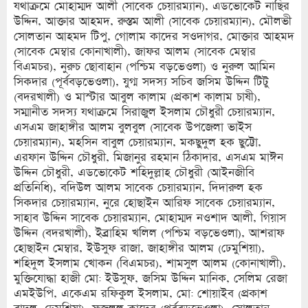
যথাক্রমে মোহাম্মদ আলী (সাবেক চেয়ারম্যান), এডভোকেট নাছির
উদ্দিন, আক্তার আহমদ, রুস্তম আলী (সাবেক চেয়ারম্যান), মৌলভী
সোলতান আহমদ টিপু, গোলাম কাদের সওদাগর, মোক্তার আহমদ
(সাবেক মেম্বার কোনাখালী), জাফর আলম (সাবেক মেম্বার
বিএমচর), নুরুচ ছোবাহান (পশ্চিম বড়ভেওলা) ও নুরুল আমিন
সিকদার (পূর্ববড়ভেওলা), যুগ্ম সদস্য সচিব জসিম উদ্দিন টিটু
(বদরখালী) ও মাস্টার আবুল কালাম (প্রকাশ কালাম চাষী),
সম্মানীত সদস্য যথাক্রমে সিরাজুল ইসলাম চৌধুরী চেয়ারম্যান,
এসএম জাহাঙ্গীর আলম বুলবুল (সাবেক উপজেলা ভাইস
চেয়ারম্যান), মহসিন বাবুল চেয়ারম্যান, মকছুদুল হক ছুট্টো,
এরফান উদ্দিন চৌধুরী, মিজানুর রহমান ঠিকাদার, এসএম মাঈন
উদ্দিন চৌধুরী, এডভোকেট শহিদুল্লাহ চৌধুরী (আইনজীবি
প্রতিনিধি), বদিউল আলম সাবেক চেয়ারম্যান, দিদারুল হক
সিকদার চেয়ারম্যান, নুরে হোছাইন আরিফ সাবেক চেয়ারম্যান,
সাহাব উদ্দিন সাবেক চেয়ারম্যান, মোহাম্মদ নওশাদ আলী, গিয়াস
উদ্দিন (বদরখালী), ইব্রাহিম খলিল (পশ্চিম বড়ভেওলা), আশরাফ
হোছাইন মেম্বার, ইউসুফ রাজা, জাহাঙ্গীর আলম (ঢেমুশিয়া),
শহিদুল ইসলাম খোকন (বিএমচর), শামসুল আলম (কোনাখালী),
মুক্তিযোদ্ধা হাজী মো: ইউসুফ, জসিম উদ্দিন মানিক, সেলিম রেজা
এমইউপি, একেএম রফিকুল ইসলাম, মো: শোয়াইব (প্রকাশ