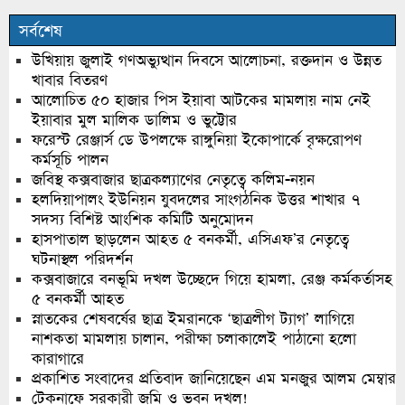
সর্বশেষ
উখিয়ায় জুলাই গণঅভ্যুত্থান দিবসে আলোচনা, রক্তদান ও উন্নত
খাবার বিতরণ
আলোচিত ৫০ হাজার পিস ইয়াবা আটকের মামলায় নাম নেই
ইয়াবার মুল মালিক ডালিম ও ভুট্টোর
ফরেস্ট রেঞ্জার্স ডে উপলক্ষে রাঙ্গুনিয়া ইকোপার্কে বৃক্ষরোপণ
কর্মসূচি পালন
জবিস্থ কক্সবাজার ছাত্রকল্যাণের নেতৃত্বে কলিম-নয়ন
হলদিয়াপালং ইউনিয়ন যুবদলের সাংগঠনিক উত্তর শাখার ৭
সদস্য বিশিষ্ট আংশিক কমিটি অনুমোদন
হাসপাতাল ছাড়লেন আহত ৫ বনকর্মী, এসিএফ’র নেতৃত্বে
ঘটনাস্থল পরিদর্শন
কক্সবাজারে বনভূমি দখল উচ্ছেদে গিয়ে হামলা, রেঞ্জ কর্মকর্তাসহ
৫ বনকর্মী আহত
স্নাতকের শেষবর্ষের ছাত্র ইমরানকে ‘ছাত্রলীগ ট্যাগ’ লাগিয়ে
নাশকতা মামলায় চালান, পরীক্ষা চলাকালেই পাঠানো হলো
কারাগারে
প্রকাশিত সংবাদের প্রতিবাদ জানিয়েছেন এম মনজুর আলম মেম্বার
টেকনাফে সরকারী জমি ও ভবন দখল!