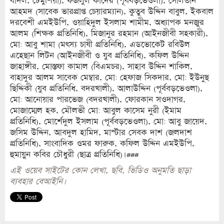
বাদল, ঢেমুশিয়া), ফজলুল কাদের (পূর্ববড়ভেওলা), সোলতান
আহমদ (সাবেক ভারপ্রাপ্ত চেয়ারম্যান), কুতুব উদ্দিন বাবুল, ইকবাল
দরবেশী এমইউপি, ওয়াহিদুল ইসলাম শামীম, অধ্যাপক মনজুর
আলম (শিক্ষক প্রতিনিধি), মিজানুর রহমান (আইনজীবী সহকারী),
মো: আবু শামা (মৎস্য চাষী প্রতিনিধি), এডভোকেট রবিউল
এহেছান লিটন (আইনজীবী ও যুব প্রতিনিধি), কফিল উদ্দিন
জাহাঙ্গীর, মোস্তফা কামাল (বিএমচর), সাহাব উদ্দিন শাকিল,
বাহাদুর আলম সাবেক মেম্বার, মো: হেফাজ সিকদার, মো: ইউনুছ
ছিদ্দিকী (যুব প্রতিনিধি, বদরখালী), আলাউদ্দিন (পূর্ববড়ভেওলা),
মো: আনোয়ার পারভেজ (বদরখালী), ফোরকান সওদাগর,
মোজাম্মেল হক, মৌলভী মো: আবুল কাসেম নুরী (ইমাম
প্রতিনিধি), মোর্শেদুল ইসলাম (পূর্ববড়ভেওলা), মো: আবু জায়েদ,
জসিম উদ্দিন, আবদুল হামিদ, মাস্টার সেবক দাশ (জলদাশ
প্রতিনিধি), সাংবাদিক ওমর ফারুক, কফিল উদ্দিন এমইউপি,
হুমায়ুন কবির চৌধুরী (ছাত্র প্রতিনিধি)।###
এই ওয়েব সাইটের কোন লেখা, ছবি, ভিডিও অনুমতি ছাড়া
ব্যবহার বেআইনি।