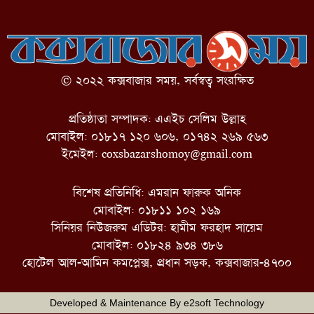
© ২০২২ কক্সবাজার সময়, সর্বস্বত্ব সংরক্ষিত
প্রতিষ্ঠাতা সম্পাদক: এএইচ সেলিম উল্লাহ
মোবাইল: ০১৮১৭ ১২০ ৬০৬, ০১৭৪২ ২৬৯ ৫৬৩
ইমেইল:
coxsbazarshomoy@gmail.com
বিশেষ প্রতিনিধি: এমরান ফারুক অনিক
মোবাইল: ০১৮১১ ১০২ ১৬৯
সিনিয়র নিউজরুম এডিটর: হামীম ফরহাদ সায়েম
মোবাইল: ০১৮২৪ ৯৩৪ ৩৮৬
হোটেল আল-আমিন কমপ্লেক্স, প্রধান সড়ক, কক্সবাজার-৪৭০০
Developed & Maintenance By
e2soft Technology