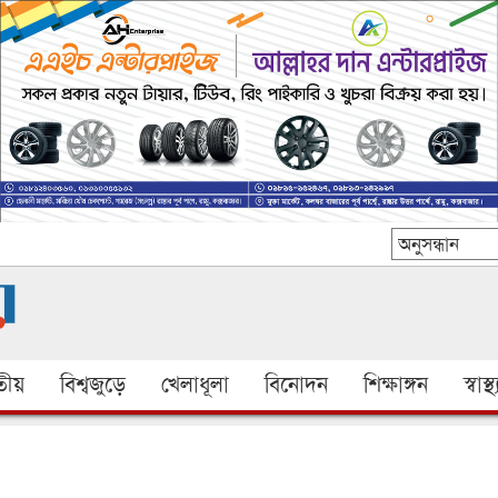
ীয়
বিশ্বজুড়ে
খেলাধূলা
বিনোদন
শিক্ষাঙ্গন
স্বাস্থ্