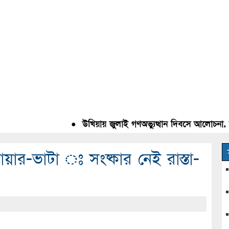
●
উখিয়ায় জুলাই গণঅভ্যুত্থান দিবসে আলোচনা, রক্
়ার-ভাটা ঃ সংষ্কার নেই রাস্তা-