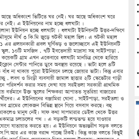
ভিটি আছে অধিকাংশ ভিটিতে ঘর নেই। ঘর আছে অধিকাংশ ঘরে
্কার নেই। এ ইউনিয়নের নাম হচ্ছে ধলঘাটা ।
দা ইউনিয়ন হচ্ছে ধলঘাটা । ধলঘাটা ইউনিয়নটি উত্তর-দক্ষিণে
ুষ্ক মৌসূমে দীর্ঘ ৩ কি.মি জুড়ে শুটকী মহাল ছিল। এ শুটকী মহাল
 এর প্রলয়নকারী প্রবল ঘূর্ণিঝড় ও জলোচ্ছাসে এই ইউনিয়নটি
 স্কুল, ১০টি মসজিদ , ৭টি ইবতেদায়ী মাদ্রাসা সহ সাইটপাড়া ,
কয়েকটি গ্রাম এখন একেবারে ধলঘাটা মানচিত্র থেকে হারিয়ে
লোন সেন্টার পানিতে ডুবে অবস্থায় রয়েছে । ভাটা হলে ৪টি
ি বাঁধ না থাকায় পুরো ইউনিয়নে চলছে জোয়ার ভাটা। কিন্তু এবার
ু , লবণ ও চিংড়ী ব্যবসায়ী জামাল ছাত্তার ২টি স্কেভেটার গাড়ী
েজমিনে পরিদর্শন করার সময় দেখা যায় সরইতলা সরকারী প্রাথমিক
ায় বর্তমানে উক্ত স্কুলের শিক্ষকরা আপাতত সুতরিয়া বাজারের
ষার্থীদের। এ ইউনিয়নের বঞ্জামিরা ঘোনা , সাইটপাড়া, সরইতলা ও
সব গ্রামের লোকজন বিভিন্ন স্থানে গিয়ে বসবাস করছে। বহু
র থাকলেও মানুষ নেই। সাফ কথা সাপমারার ডেইল থেকে উত্তর
ের একমাত্র চলাচলের পথ । এ সড়কটি লন্ডভন্ড হয়ে যাওয়ার
কাযোগে যাতায়াত করতে হয়। এ ইউনিয়নে অভ্যন্তরীণ সড়ক বলতে
ি.এস.পি.আর এর কাজ বরাদ্দ পাচ্ছে ঠিকই। কিন্তু কাজ বলতে কিছুই