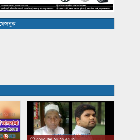
ফেসবুক
২০২০ জুন ২২ ১২:৫৩:২৯