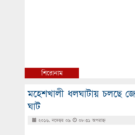
শিরোনাম
মহেশখালী ধলঘাটায় চলছে জোয
ঘাট
২০১৬, নভেম্বর ০৯
০৮:৩১ অপরাহ্ণ