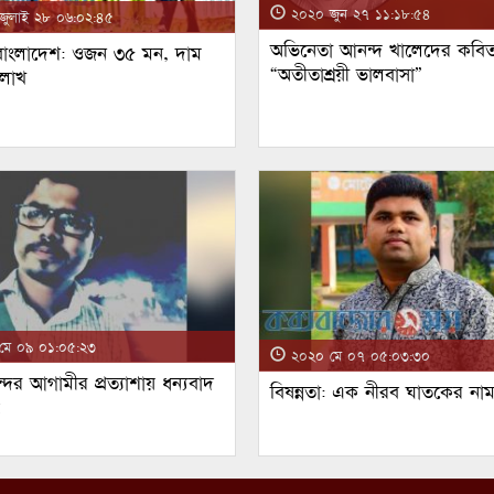
২০২০ জুন ২৭ ১১:১৮:৫৪
ুলাই ২৮ ০৬:০২:৪৫
অভিনেতা আনন্দ খালেদের কবিত
 বাংলাদেশ: ওজন ৩৫ মন, দাম
“অতীতাশ্রয়ী ভালবাসা”
 লাখ
ে ০৯ ০১:০৫:২৩
২০২০ মে ০৭ ০৫:০৩:৩০
্দর আগামীর প্রত্যাশায় ধন্যবাদ
বিষন্নতা: এক নীরব ঘাতকের না
!