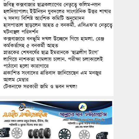
জবিস্থ কক্সবাজার ছাত্রকল্যাণের নেতৃত্বে কলিম-নয়ন
হলদিয়াপালং ইউনিয়ন যুবদলের সাংগঠনিক উত্তর শাখার
৭ সদস্য বিশিষ্ট আংশিক কমিটি অনুমোদন
হাসপাতাল ছাড়লেন আহত ৫ বনকর্মী, এসিএফ’র নেতৃত্বে
ঘটনাস্থল পরিদর্শন
কক্সবাজারে বনভূমি দখল উচ্ছেদে গিয়ে হামলা, রেঞ্জ
কর্মকর্তাসহ ৫ বনকর্মী আহত
স্নাতকের শেষবর্ষের ছাত্র ইমরানকে ‘ছাত্রলীগ ট্যাগ’
লাগিয়ে নাশকতা মামলায় চালান, পরীক্ষা চলাকালেই
পাঠানো হলো কারাগারে
প্রকাশিত সংবাদের প্রতিবাদ জানিয়েছেন এম মনজুর
আলম মেম্বার
টেকনাফে সরকারী জমি ও ভবন দখল!