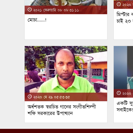
২০২০ জ
২০২১ ফেব্রুয়ারি ০৮ ০৮:৩১:১১
মিস্টার
মোচা……!
চাই ২০
২০২০ ম
২০২০ মে ২৯ ০৫:৫৩:৩৫
একটি সুন
অর্ধশতক স্বরচিত গানের সংগীতশিল্পী
সবাইকে
শফি সরকারের উপাখ্যান