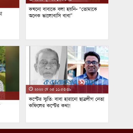
কখনো বাবাকে বলা হয়নি- “তোমাকে
া
অনেক ভালোবাসি বাবা”
২০২০ মে ০৫ ১১:৫৩:৩৯
কস্টের স্মৃতি: বাবা হারানো ছাত্রলীগ নেতা
ম
কফিলের কস্টের কথা!