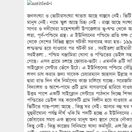
জনসংখ্যা ও ভোটারসংখ্যা খাতায় আছে বাস্তবে নেই। 
মানুষ নেই। নামে স্কুল আছে চিহ্ন নেই । রাস্তা আছে সংষ
সাগর ও নদীঘেরা মহেশখালী উপজেলার ভূ-খন্ড থেকে আলা
লম্বা, পূর্ব-পশ্চিমে প্রস্থ। এ ইউনিয়নের পশ্চিমে প্রতি শ
থেকে দেশের বিভিন্ন স্থানে শুটকী সরবারহ করা হত। ১৯৯১
লন্ডভন্ড হয়ে যাওয়ার পর শুটকী চর , সরইতলা প্রাইমারী
সরইতলা , পশ্চিম বঞ্জামিরা ঘোনা ও পন্ডিতের ডেইল সহ 
গেছে। এসব গ্রামে চলছে জোয়ার-ভাটা । এমনকি ৪টি সাইক্
সাইক্লোন সেন্টার ভেঁসে উঠে। এ ইউনিয়নের পশ্চিমে বেঁড়
লবণ চাষ করার জন্য সাবেক চেয়ারম্যান আহসান উল্লাহ বাচ্চ
দ্বারা রাত দিন বাঁধ নির্মাণের কাজ চালিয়ে যাচ্ছে। সর
বিদ্যালয় ও আশে-পামে ৩টি গ্রাম সাগরগর্ভে হারিয়ে যাওয়
উত্তর পাশে একটি সাইক্লোন সেন্টারে পাঠদান দিচ্ছে শিক্
পন্ডিতের ডেইল সহ কয়েকটি গ্রাম বিলীন হয়ে যাওয়ায় এ
ভিটিতে গাছ-পালা আছে , কিন্তু ঘর নেই। আবার বহু ঘ
মুহুরীঘোনা পর্যন্ত দীর্ঘ ৭কি.মি পদটি হচ্ছে এ ইউনিয়ন
জোঁয়ারের সময় এক স্থানের মানুষ অন্য স্থানে যেতে নৌ
কিছু নেই। কিন্তু কাজের বিনিময়ে খাদ্য কর্মসূচী, এল.জ