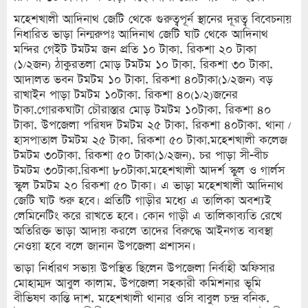
মহেশখালী আদিনাথ জেটি থেকে গুরুত্বপূর্ন স্থানের দূরত্ব বিবেচনায়
নিধারিত ভাড়া নিন্মরুপঃ আদিনাথ জেটি ঘাট থেকে আদিনাথ
মন্দির গেইট টমটম জন প্রতি ১০ টাকা, রিকশা ২০ টাকা
(১/২জন) ঠাকুরতলা মোড় টমটম ১০ টাকা, রিকশা ৩০ টাকা,
আদালত ভবন টমটম ১০ টাকা, রিকশা ৪০টাকা(১/২জন) বড়
রাখাইন পাড়া টমটম ১০টাকা, রিকশা ৪০(১/২)জনের
টাকা,গোরকঘাটা চৌরাস্তার মোড় টমটম ১০টাকা, রিকশা ৪০
টাকা, উপজেলা পরিষদ টমটম ২৫ টাকা, রিকশা ৪০টাকা, থানা /
হাসপাতাল টমটম ২৫ টাকা, রিকশা ৫০ টাকা,মহেশখালী কলেজ
টমটম ৩০টাকা, রিকশা ৫০ টাকা(১/২জন), চর পাড়া সী-বীচ
টমটম ৩০টাকা,রিকশা ৮০টাকা,মহেশখালী আদর্শ স্কুল ও গার্লস
স্কুল টমটম ২০ রিকশা ৫০ টাকা। এ ভাড়া মহেশখালী আদিনাথ
জেটি ঘাট শুরু হবে। প্রতিটি গাড়ীর মধ্যে এ তালিকা অবশ্যই
লেমিনেটিং করে রাখতে হবে। কোন গাড়ী এ তালিকাব্যতি রেখে
অতিরিক্ত ভাড়া আদায় করলে তাদের বিরুদ্ধে আইনগত ব্যবস্থা
নেওয়া হবে বলে জানান উপজেলা প্রশাসন।
ভাড়া নির্ধারণ সভায় উপস্থিত ছিলেন উপজেলা নির্বাহী অফিসার
মোহাম্মদ আবুল কালাম, উপজেলা সহকারী কমিশনার ভূমি
বীভিষণ কান্তি দাশ, মহেশখালী থানার ওসি বাবুল চন্দ্র বনিক,