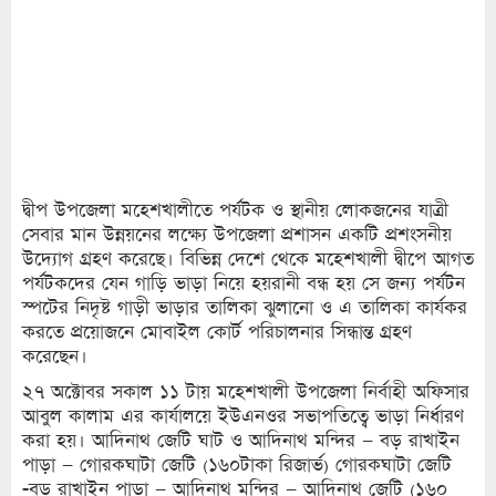
দ্বীপ উপজেলা মহেশখালীতে পর্যটক ও স্থানীয় লোকজনের যাত্রী
সেবার মান উন্নয়নের লক্ষ্যে উপজেলা প্রশাসন একটি প্রশংসনীয়
উদ্যোগ গ্রহণ করেছে। বিভিন্ন দেশে থেকে মহেশখালী দ্বীপে আগত
পর্যটকদের যেন গাড়ি ভাড়া নিয়ে হয়রানী বন্ধ হয় সে জন্য পর্যটন
স্পটের নিদৃষ্ট গাড়ী ভাড়ার তালিকা ঝুলানো ও এ তালিকা কার্যকর
করতে প্রয়োজনে মোবাইল কোর্ট পরিচালনার সিন্ধান্ত গ্রহণ
করেছেন।
২৭ অক্টোবর সকাল ১১ টায় মহেশখালী উপজেলা নির্বাহী অফিসার
আবুল কালাম এর কার্যালয়ে ইউএনওর সভাপতিত্বে ভাড়া নির্ধারণ
করা হয়। আদিনাথ জেটি ঘাট ও আদিনাথ মন্দির – বড় রাখাইন
পাড়া – গোরকঘাটা জেটি (১৬০টাকা রিজার্ভ) গোরকঘাটা জেটি
-বড় রাখাইন পাড়া – আদিনাথ মন্দির – আদিনাথ জেটি (১৬০