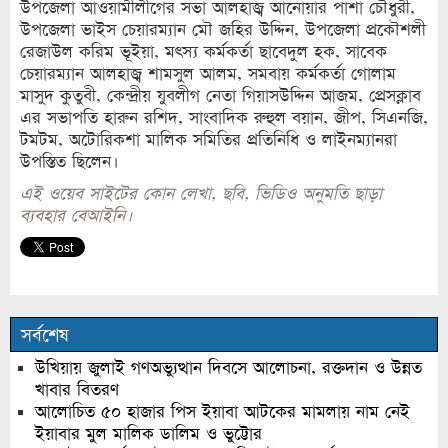
উপজেলা আওয়ামীলীগের সভা আলহাজ্ব আনোয়ার পাশা চৌধুরী,
উপজেলা ভাইস চেয়ারম্যান মৌ জহির উদ্দিন, উপজেলা প্রকৌশলী
রেজাউল করিম ভূইয়া, মৎস্য কর্মকর্তা ছাবেদুল হক, সাবেক
চেয়ারম্যান আলহাজ্ব শামসুল আলম, সমবায় কর্মকর্তা গোলাম
মাসুদ কুতুবী, কেন্দ্রীয় যুবলীগ নেতা গিয়াসউদ্দিন আজম, প্রেসক্লাব
এর সভাপতি হারুন রশিদ, সাংবাদিক রুহুল বয়ান, জীপ, সিএনজি,
টমটম, অটোরিকশা মালিক সমিতির প্রতিনিধি ও লাইনম্যানরা
উপস্তিত ছিলেন।
এই ওয়েব সাইটের কোন লেখা, ছবি, ভিডিও অনুমতি ছাড়া
ব্যবহার বেআইনি।
সর্বশেষ
উখিয়ায় জুলাই গণঅভ্যুত্থান দিবসে আলোচনা, রক্তদান ও উন্নত
খাবার বিতরণ
আলোচিত ৫০ হাজার পিস ইয়াবা আটকের মামলায় নাম নেই
ইয়াবার মুল মালিক ডালিম ও ভুট্টোর