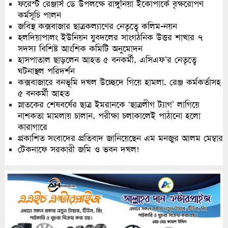
ফরেস্ট রেঞ্জার্স ডে উপলক্ষে রাঙ্গুনিয়া ইকোপার্কে বৃক্ষরোপণ
কর্মসূচি পালন
জবিস্থ কক্সবাজার ছাত্রকল্যাণের নেতৃত্বে কলিম-নয়ন
হলদিয়াপালং ইউনিয়ন যুবদলের সাংগঠনিক উত্তর শাখার ৭
সদস্য বিশিষ্ট আংশিক কমিটি অনুমোদন
হাসপাতাল ছাড়লেন আহত ৫ বনকর্মী, এসিএফ’র নেতৃত্বে
ঘটনাস্থল পরিদর্শন
কক্সবাজারে বনভূমি দখল উচ্ছেদে গিয়ে হামলা, রেঞ্জ কর্মকর্তাসহ
৫ বনকর্মী আহত
স্নাতকের শেষবর্ষের ছাত্র ইমরানকে ‘ছাত্রলীগ ট্যাগ’ লাগিয়ে
নাশকতা মামলায় চালান, পরীক্ষা চলাকালেই পাঠানো হলো
কারাগারে
প্রকাশিত সংবাদের প্রতিবাদ জানিয়েছেন এম মনজুর আলম মেম্বার
টেকনাফে সরকারী জমি ও ভবন দখল!