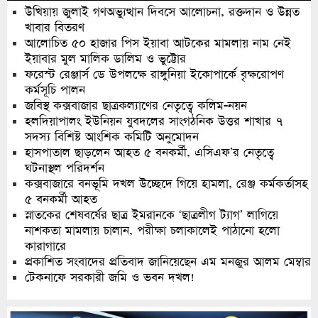
উখিয়ায় জুলাই গণঅভ্যুত্থান দিবসে আলোচনা, রক্তদান ও উন্নত
খাবার বিতরণ
আলোচিত ৫০ হাজার পিস ইয়াবা আটকের মামলায় নাম নেই
ইয়াবার মুল মালিক ডালিম ও ভুট্টোর
ফরেস্ট রেঞ্জার্স ডে উপলক্ষে রাঙ্গুনিয়া ইকোপার্কে বৃক্ষরোপণ
কর্মসূচি পালন
জবিস্থ কক্সবাজার ছাত্রকল্যাণের নেতৃত্বে কলিম-নয়ন
হলদিয়াপালং ইউনিয়ন যুবদলের সাংগঠনিক উত্তর শাখার ৭
সদস্য বিশিষ্ট আংশিক কমিটি অনুমোদন
হাসপাতাল ছাড়লেন আহত ৫ বনকর্মী, এসিএফ’র নেতৃত্বে
ঘটনাস্থল পরিদর্শন
কক্সবাজারে বনভূমি দখল উচ্ছেদে গিয়ে হামলা, রেঞ্জ কর্মকর্তাসহ
৫ বনকর্মী আহত
স্নাতকের শেষবর্ষের ছাত্র ইমরানকে ‘ছাত্রলীগ ট্যাগ’ লাগিয়ে
নাশকতা মামলায় চালান, পরীক্ষা চলাকালেই পাঠানো হলো
কারাগারে
প্রকাশিত সংবাদের প্রতিবাদ জানিয়েছেন এম মনজুর আলম মেম্বার
টেকনাফে সরকারী জমি ও ভবন দখল!