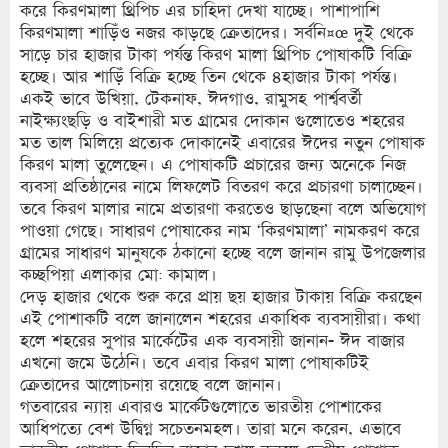
করে কিরণমালা থ্রিপিচ এর চাহিদা দেখা যাচ্ছে। পাশাপাশি
কিরণমালা শাড়িঁও নজর কাড়ছে ক্রেতাদের। সর্বনি¤œ দুই থেকে
সাড়ে চার হাজার টাকা পর্যন্ত কিরণ মালা থ্রিপিচ পোষাকটি বিক্রি
হচ্ছে। আর শাড়িঁ বিক্রি হচ্ছে তিন থেকে ৪হাজার টাকা পর্যন্ত।
একই ভাবে উখিয়া, টেকনাফ, ঈদগাও, রামুসহ পার্শ্ববর্তী
নাইক্ষ্যংছড়ি ও বাইশারী মত গ্রামের দোকান গুলোতেও শহরের
মত তাল মিলিয়ে প্রত্যেক দোকানেই এবারের ঈদের নতুন পোষাক
কিরণ মালা তুলেছেন। এ পোষাকটি প্রচারের জন্য অনেকে নিজ
ব্যবসা প্রতিষ্ঠানের নামে লিফলেট বিতরণ করে প্রচারণা চালাচ্ছেন।
তবে কিরণ মালার নামে প্রতারণা করতেও ছাড়ছেনা বলে অভিযোগ
পাওয়া গেছে। সাধারণ পোষাকের নাম ‘কিরণমালা’ নামকরণ করে
গ্রামের সাধারণ মানুষকে ঠকানো হচ্ছে বলে জানান রামু উপজেলার
কচ্ছপিয়া এলাকার মো: কামাল।
দেড় হাজার থেকে শুরু করে প্রায় ছয় হাজার টাকায় বিক্রি করছেন
এই পোশাকটি বলে জানালেন শহরের একাধিক ব্যবসায়ীরা। কথা
হলে শহরের সুপার মার্কেটের এক ব্যবসায়ী জানান- ঈদ বাজার
এখনো জমে উঠেনি। তবে এবার কিরণ মালা পোষাকটিই
ক্রেতাদের আলোচনায় রয়েছে বলে জানান।
গতবারের ন্যায় এবারও মার্কেটগুলোতে ভারতীয় পোশাকের
আধিপত্যে বেশ উদ্বিগ্ন সচেতনমহল। তারা মনে করেন, এভাবে