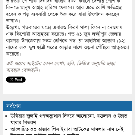
ভারতীয় পোশাক দিনদিন বাজার দখল করলে দেশীয় পোশাক
কিনতে মানুষ আগ্রহ হারিয়ে ফেলবে। আর এতে বেশি ক্ষতিগ্রস্থ
হবেন কাপড় ব্যবসায়ী থেকে শুরু করে যারা উৎপাদন করছেন
তারাও।
উল্লেখ্য, গতবারের মতো এবারও কিরণ মালা কিনে না দেওয়ায়
এক কিশোরী আত্মহত্যা করেছে। গত ২১ জুন লক্ষ্মীপুর জেলার
রামগঞ্জ উপজেলায় সপ্তম শ্রেণিতে পড়–য়া তাছলিমা আক্তার (১২)
নামের এক স্কুল ছাত্রী ঘরের আড়ার সাথে ওড়না পেঁছিয়ে আত্মহত্যা
করেছে।
এই ওয়েব সাইটের কোন লেখা, ছবি, ভিডিও অনুমতি ছাড়া
ব্যবহার বেআইনি।
সর্বশেষ
উখিয়ায় জুলাই গণঅভ্যুত্থান দিবসে আলোচনা, রক্তদান ও উন্নত
খাবার বিতরণ
আলোচিত ৫০ হাজার পিস ইয়াবা আটকের মামলায় নাম নেই