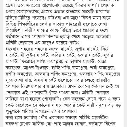
ড্রেস। তবে সবচেয়ে আলোচনায় রয়েছে ‘কিরণ মালা’। পোষাক
গুলো জেলাসদরসহ গ্রামের প্রত্যন্ত অঞ্চলের মার্কেট গুলোতে
ছড়িয়ে ছিটিয়ে পড়েছে। যদিওবা এর আগে কিরণ মালা নামে
বিভিন্ন শিক্ষার্থীদের লেখার খাতাও লাইব্রেরী গুলোতে দেখা
গিয়েছিল। নারী সমাজের কাছে বিভিন্ন ভাবে প্রচারণার ফলে
বর্তমানে এসব পোষাক কিনতে হুমড়ি খেয়ে পড়েছে ক্রেতারা।
প্রতিটি দোকানে এর মজুদও রয়েছে পর্যাপ্ত।
শুক্রবার শহরের শহরের ফজল মার্কেট, সুপার মার্কেট, নিউ
মার্কেট, সী কুইন মার্কেট, কবির মার্কেট, হকার মার্কেট, সুপার
মার্কেট, ফিরোজা শপিং কমপ্লেক্স, এ ছালাম মার্কেট, রেজা
কমপ্লেক্স, আপন টাওয়ার, হাজি শপিং কমপ্লেক্স, শর্মা কমপ্লেক্স,
রশীদ কমপ্লেক্স, আলমাছ শপিং কমপ্লেক্স, গুলজার শপিং কমপ্লেক্স
ঘুরে দেখা যায়, এসব মার্কেট গুলোতে এবার চলছে ভারতীয়
পোশাক কিরণমালার জয় জয়কার। এমন কোনো দোকান নেই যে
দোকানে এই পোশাকটি খুঁজে পাওয়া ভার। প্রতিটি দোকানে
সাজিয়ে রাখা হয়েছে পোষাকটি। যেন সহজেই চোখে পড়ে এ জন্য
কেউ রেখেছেন দোকানের সামনে আবার কেউ নারী সদৃশ্য বড় বড়
পুতুলকে পরিয়ে দিয়েছেন এসব পোশাক।
কথা হলে চকরিয়া পৌর এলাকার সমবায় সমিতি মার্কেটের
নবরুপা ক্লথের মালিক মো: শাহ আলম জানান, বর্তমানে বিশেষ