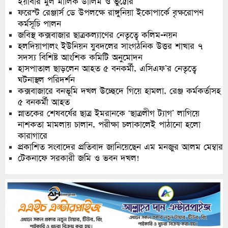
ইয়াবার মুল মালিক ডালিম ও ভুট্টোর
ফরেস্ট রেঞ্জার্স ডে উপলক্ষে রাঙ্গুনিয়া ইকোপার্কে বৃক্ষরোপণ
কর্মসূচি পালন
জবিস্থ কক্সবাজার ছাত্রকল্যাণের নেতৃত্বে কলিম-নয়ন
হলদিয়াপালং ইউনিয়ন যুবদলের সাংগঠনিক উত্তর শাখার ৭
সদস্য বিশিষ্ট আংশিক কমিটি অনুমোদন
হাসপাতাল ছাড়লেন আহত ৫ বনকর্মী, এসিএফ’র নেতৃত্বে
ঘটনাস্থল পরিদর্শন
কক্সবাজারে বনভূমি দখল উচ্ছেদে গিয়ে হামলা, রেঞ্জ কর্মকর্তাসহ
৫ বনকর্মী আহত
স্নাতকের শেষবর্ষের ছাত্র ইমরানকে ‘ছাত্রলীগ ট্যাগ’ লাগিয়ে
নাশকতা মামলায় চালান, পরীক্ষা চলাকালেই পাঠানো হলো
কারাগারে
প্রকাশিত সংবাদের প্রতিবাদ জানিয়েছেন এম মনজুর আলম মেম্বার
টেকনাফে সরকারী জমি ও ভবন দখল!