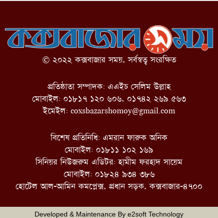
© ২০২২ কক্সবাজার সময়, সর্বস্বত্ব সংরক্ষিত
প্রতিষ্ঠাতা সম্পাদক: এএইচ সেলিম উল্লাহ
মোবাইল: ০১৮১৭ ১২০ ৬০৬, ০১৭৪২ ২৬৯ ৫৬৩
ইমেইল:
coxsbazarshomoy@gmail.com
বিশেষ প্রতিনিধি: এমরান ফারুক অনিক
মোবাইল: ০১৮১১ ১০২ ১৬৯
সিনিয়র নিউজরুম এডিটর: হামীম ফরহাদ সায়েম
মোবাইল: ০১৮২৪ ৯৩৪ ৩৮৬
হোটেল আল-আমিন কমপ্লেক্স, প্রধান সড়ক, কক্সবাজার-৪৭০০
Developed & Maintenance By
e2soft Technology