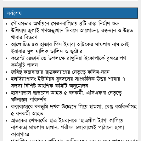
সর্বশেষ
পৌরসভার অর্থায়নে সেগুনবাগিচায় ৪টি রাস্তা নির্মাণ শুরু
উখিয়ায় জুলাই গণঅভ্যুত্থান দিবসে আলোচনা, রক্তদান ও উন্নত
খাবার বিতরণ
আলোচিত ৫০ হাজার পিস ইয়াবা আটকের মামলায় নাম নেই
ইয়াবার মুল মালিক ডালিম ও ভুট্টোর
ফরেস্ট রেঞ্জার্স ডে উপলক্ষে রাঙ্গুনিয়া ইকোপার্কে বৃক্ষরোপণ
কর্মসূচি পালন
জবিস্থ কক্সবাজার ছাত্রকল্যাণের নেতৃত্বে কলিম-নয়ন
হলদিয়াপালং ইউনিয়ন যুবদলের সাংগঠনিক উত্তর শাখার ৭
সদস্য বিশিষ্ট আংশিক কমিটি অনুমোদন
হাসপাতাল ছাড়লেন আহত ৫ বনকর্মী, এসিএফ’র নেতৃত্বে
ঘটনাস্থল পরিদর্শন
কক্সবাজারে বনভূমি দখল উচ্ছেদে গিয়ে হামলা, রেঞ্জ কর্মকর্তাসহ
৫ বনকর্মী আহত
স্নাতকের শেষবর্ষের ছাত্র ইমরানকে ‘ছাত্রলীগ ট্যাগ’ লাগিয়ে
নাশকতা মামলায় চালান, পরীক্ষা চলাকালেই পাঠানো হলো
কারাগারে