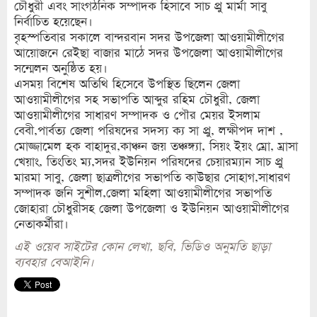
চৌধুরী এবং সাংগঠনিক সম্পাদক হিসাবে সাচ প্রু মার্মা সাবু
নির্বাচিত হয়েছেন।
বৃহস্পতিবার সকালে বান্দরবান সদর উপজেলা আওয়ামীলীগের
আয়োজনে রেইছা বাজার মাঠে সদর উপজেলা আওয়ামীলীগের
সন্মেলন অনুষ্ঠিত হয়।
এসময় বিশেষ অতিথি হিসেবে উপস্থিত ছিলেন জেলা
আওয়ামীলীগের সহ সভাপতি আব্দুর রহিম চৌধুরী, জেলা
আওয়ামীলীগের সাধারণ সম্পাদক ও পৌর মেয়র ইসলাম
বেবী,পার্বত্য জেলা পরিষদের সদস্য ক্য সা প্রু, লক্ষীপদ দাশ ,
মোজ্জামেল হক বাহাদুর,কাঞ্চন জয় তঞ্চঙ্গ্যা, সিয়ং ইয়ং ম্রো, ম্রাসা
খেয়াং, তিংতিং ম্য,সদর ইউনিয়ন পরিষদের চেয়ারম্যান সাচ প্রু
মারমা সাবু, জেলা ছাত্রলীগের সভাপতি কাউছার সোহাগ,সাধারণ
সম্পাদক জনি সুশীল,জেলা মহিলা আওয়ামীলীগের সভাপতি
জোহারা চৌধুরীসহ জেলা উপজেলা ও ইউনিয়ন আওয়ামীলীগের
নেতাকর্মীরা।
এই ওয়েব সাইটের কোন লেখা, ছবি, ভিডিও অনুমতি ছাড়া
ব্যবহার বেআইনি।