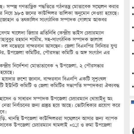
ছে। সম্পন্ন গণতান্ত্রিক পদ্ধতিতে গঠনতন্ত্র মোতাবেক সম্মেলন করার
নিয়ে ৯৮৩ জনের কাউন্সিলর তালিকা অনুমোন দেওয়া হয়েছে।
ম্মদ শাহাজাহান ও তৎকালিন সাংগঠনিক সম্পাদক গোলাম আকবর
েগম খালেদা জিয়ার প্রতিনিধি কেন্দ্রীয় ভাইস চেয়ারম্যান
াদক মাহাবুবুর রহমান শামীম, সহ-সাংগঠনিক সম্পাদক জালাল
ি দল নভেম্বরে বান্দরবান আসছেন। জেলা বিএনপির সিনিয়র যুগ্ম
মিটির, উপজেলা কমিটির, পৌরসভা কমিটি ও অঙ্গ সংগঠন এর
েন্দ্রীয় নির্দেশনা মোতাতাবেক ৭ উপজেলা, ২ পৌরসভার
 হয়েছে।
ায়দার রুশো জানান, বান্দরবান বিএনপি একটি সুশৃংখল
 ইউনিট কমিটি ও জেলা কমিটির সভাপতি সম্পাদকরা ঐক্যবদ্ধ
েন ও সাধারন সম্পাদক উপজেলা চেয়ারম্যান থোয়াইনু অং
া নির্বাচনের জন্য প্রস্তুত হয়ে আছে। ভোটাধিকার প্রয়োগ করে
রবে।
ছড়ি, থানছি উপজেলা কাউন্সিলররা সম্মেলনে আসার জন্য ব্যাপক
তি সাবেক উপজেলা চেয়ারম্যান খামলাই ¤্রাে ও রুমা উপজেলা