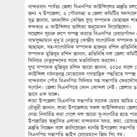
বান্দরবান পার্বত্য জেলা বিএনপির কাউন্সিলের প্রস্তুতি চল
জন্য ৭ উপজেলা, ২ পৌরসভা ও জেলা কমিটির সদস্যদের 
সূত্র জানায়, তৎকালিন কেন্দ্রিয় যুগ্ম সম্পাদক মোহা
খন্দকার এ কাউন্সিলর তালিকা অনুমোদন দিয়েছিলেন।
সম্মেলন সূচারু রুপে সম্পন্ন করতে বিএনপির চেয়ারর্পাসন ব
সামসুজ্জামান দুদু’র নেতৃত্বে কেন্দ্রীয় সাংগঠনিক সম্প
আহাম্মদ, সহ-সাংগঠনিক সম্পাদক হারুনুর রশিদ প্রতিনিধ
সম্পাদক মুজিবুর রশিদ জানান, প্রতিনিধি দল জেলা ক
সিনিয়র নেতৃবৃন্দদের সাথে মতবিনিময় করবেন।
যুগ্ম সম্পাদক মুজিবুর রশিদ আরো জানান, ২০১৫ সালে ক
কাউন্সিল গঠনতনন্ত্র মোতাবেক গণতান্ত্রিক পদ্ধতিতে সম্পন্ন
বান্দরবান পৌর বিএনপির সিনিয়র সহ সভাপতি ফেরদৌস হ
সংগঠন। জেলা বিএনপিতে কোন কোন্দল নেই। জেলার ৯টি
ভাবে এক মঞ্চে।
লামা উপজেলা বিএনপির সভাপতি সাবেক মেয়র আমির হোস
চৌধুরী জানান, লামা উপজেলার সকল কাউন্সিলররা জেলা নেত
নেতা নিবার্চিত করা গেলে দল আরো সু-সংগঠিত হতে পা
উপজাতিয় অধ্যুসিত এলাকা বান্দরবান সদর, রুমা, রোয়ং
প্রস্তুতি নিচ্ছেন বলে জানিয়েছেন থানছি উপজেলা সভাপ
বিএনপির সভাপতি ভাইস চেয়ারম্যান জিম সিং বম।