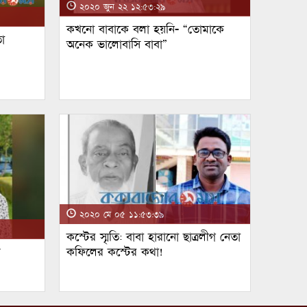
২০২০ জুন ২২ ১২:৫৩:২৯
কখনো বাবাকে বলা হয়নি- “তোমাকে
া
অনেক ভালোবাসি বাবা”
২০২০ মে ০৫ ১১:৫৩:৩৯
কস্টের স্মৃতি: বাবা হারানো ছাত্রলীগ নেতা
ম
কফিলের কস্টের কথা!