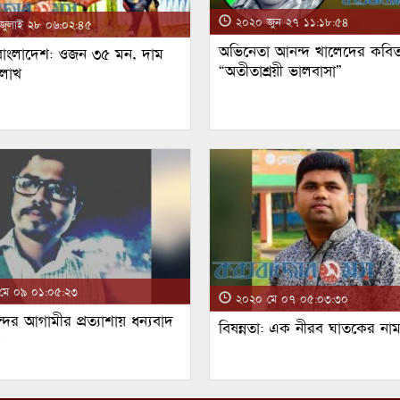
২০২০ জুন ২৭ ১১:১৮:৫৪
ুলাই ২৮ ০৬:০২:৪৫
অভিনেতা আনন্দ খালেদের কবিত
 বাংলাদেশ: ওজন ৩৫ মন, দাম
“অতীতাশ্রয়ী ভালবাসা”
 লাখ
ে ০৯ ০১:০৫:২৩
২০২০ মে ০৭ ০৫:০৩:৩০
্দর আগামীর প্রত্যাশায় ধন্যবাদ
বিষন্নতা: এক নীরব ঘাতকের না
!