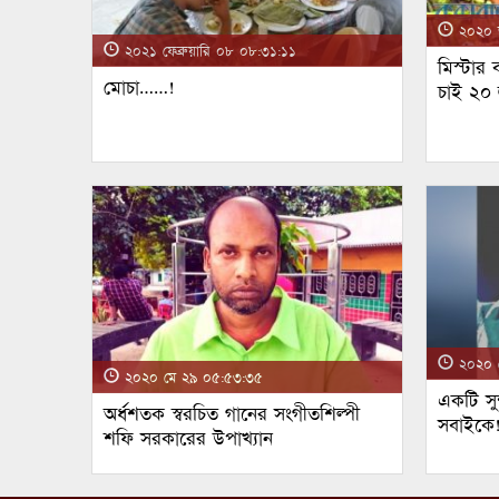
২০২০ জ
২০২১ ফেব্রুয়ারি ০৮ ০৮:৩১:১১
মিস্টার
মোচা……!
চাই ২০
২০২০ ম
২০২০ মে ২৯ ০৫:৫৩:৩৫
একটি সুন
অর্ধশতক স্বরচিত গানের সংগীতশিল্পী
সবাইকে
শফি সরকারের উপাখ্যান