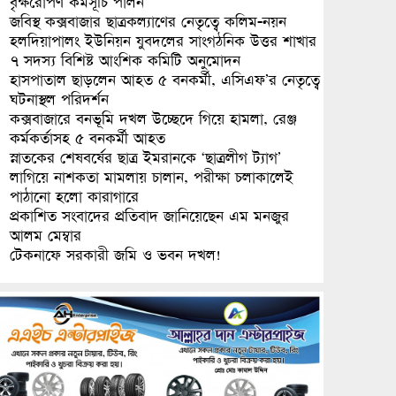
বৃক্ষরোপণ কর্মসূচি পালন
জবিস্থ কক্সবাজার ছাত্রকল্যাণের নেতৃত্বে কলিম-নয়ন
হলদিয়াপালং ইউনিয়ন যুবদলের সাংগঠনিক উত্তর শাখার
৭ সদস্য বিশিষ্ট আংশিক কমিটি অনুমোদন
হাসপাতাল ছাড়লেন আহত ৫ বনকর্মী, এসিএফ’র নেতৃত্বে
ঘটনাস্থল পরিদর্শন
কক্সবাজারে বনভূমি দখল উচ্ছেদে গিয়ে হামলা, রেঞ্জ
কর্মকর্তাসহ ৫ বনকর্মী আহত
স্নাতকের শেষবর্ষের ছাত্র ইমরানকে ‘ছাত্রলীগ ট্যাগ’
লাগিয়ে নাশকতা মামলায় চালান, পরীক্ষা চলাকালেই
পাঠানো হলো কারাগারে
প্রকাশিত সংবাদের প্রতিবাদ জানিয়েছেন এম মনজুর
আলম মেম্বার
টেকনাফে সরকারী জমি ও ভবন দখল!