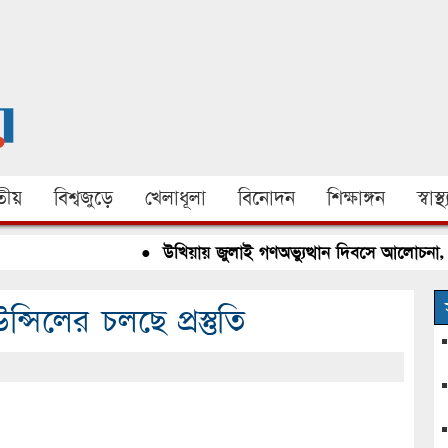
ীয়
বিশ্বজুড়ে
খেলাধূলা
বিনোদন
শিক্ষাঙ্গন
স্বাস্থ্
●
উখিয়ায় জুলাই গণঅভ্যুত্থান দিবসে আলোচনা, রক্ত
সিলের চলছে প্রস্তুতি