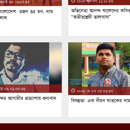
২০২০ জুন ২৭ ১১:১৮:৫৪
ুলাই ২৮ ০৬:০২:৪৫
অভিনেতা আনন্দ খালেদের কবিত
 বাংলাদেশ: ওজন ৩৫ মন, দাম
“অতীতাশ্রয়ী ভালবাসা”
 লাখ
ে ০৯ ০১:০৫:২৩
২০২০ মে ০৭ ০৫:০৩:৩০
্দর আগামীর প্রত্যাশায় ধন্যবাদ
বিষন্নতা: এক নীরব ঘাতকের না
!