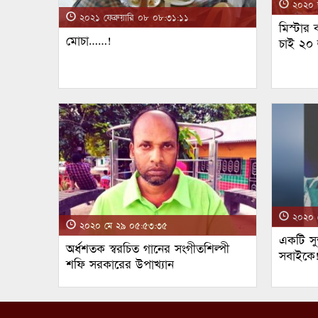
২০২০ জ
২০২১ ফেব্রুয়ারি ০৮ ০৮:৩১:১১
মিস্টার
মোচা……!
চাই ২০
২০২০ ম
২০২০ মে ২৯ ০৫:৫৩:৩৫
একটি সুন
অর্ধশতক স্বরচিত গানের সংগীতশিল্পী
সবাইকে
শফি সরকারের উপাখ্যান