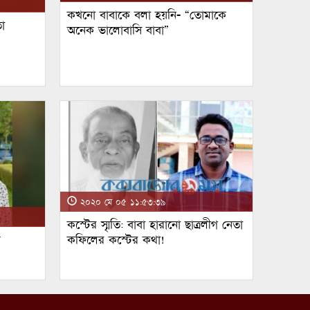
কখনো বাবাকে বলা হয়নি- “তোমাকে
া
অনেক ভালোবাসি বাবা”
২০২০ মে ০৫ ১১:৫৩:৩৯
কস্টের স্মৃতি: বাবা হারানো ছাত্রলীগ নেতা
ম
কফিলের কস্টের কথা!