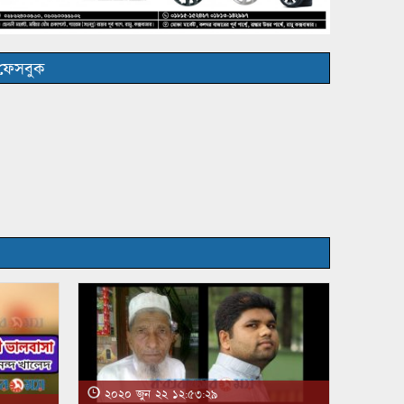
ফেসবুক
২০২০ জুন ২২ ১২:৫৩:২৯