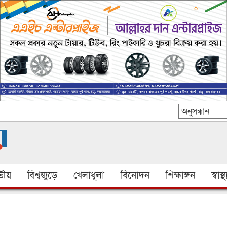
ীয়
বিশ্বজুড়ে
খেলাধূলা
বিনোদন
শিক্ষাঙ্গন
স্বাস্থ্