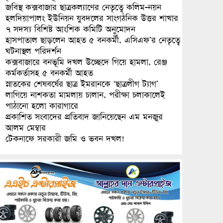
জবিস্থ কক্সবাজার ছাত্রকল্যাণের নেতৃত্বে কলিম-নয়ন
হলদিয়াপালং ইউনিয়ন যুবদলের সাংগঠনিক উত্তর শাখার
৭ সদস্য বিশিষ্ট আংশিক কমিটি অনুমোদন
হাসপাতাল ছাড়লেন আহত ৫ বনকর্মী, এসিএফ’র নেতৃত্বে
ঘটনাস্থল পরিদর্শন
কক্সবাজারে বনভূমি দখল উচ্ছেদে গিয়ে হামলা, রেঞ্জ
কর্মকর্তাসহ ৫ বনকর্মী আহত
স্নাতকের শেষবর্ষের ছাত্র ইমরানকে ‘ছাত্রলীগ ট্যাগ’
লাগিয়ে নাশকতা মামলায় চালান, পরীক্ষা চলাকালেই
পাঠানো হলো কারাগারে
প্রকাশিত সংবাদের প্রতিবাদ জানিয়েছেন এম মনজুর
আলম মেম্বার
টেকনাফে সরকারী জমি ও ভবন দখল!