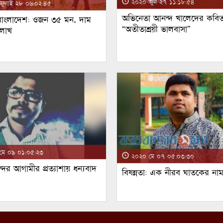
২০২০ জুন ২৭ ১১:১৮:৫৪
ুলাই ২৮ ০৬:০২:৪৫
অভিনেতা আনন্দ খালেদের কবিত
 বাংলাদেশ: ওজন ৩৫ মন, দাম
“অতীতাশ্রয়ী ভালবাসা”
 লাখ
ে ০৯ ০১:০৫:২৩
২০২০ মে ০৭ ০৫:০৩:৩০
্দর আগামীর প্রত্যাশায় ধন্যবাদ
বিষন্নতা: এক নীরব ঘাতকের না
!