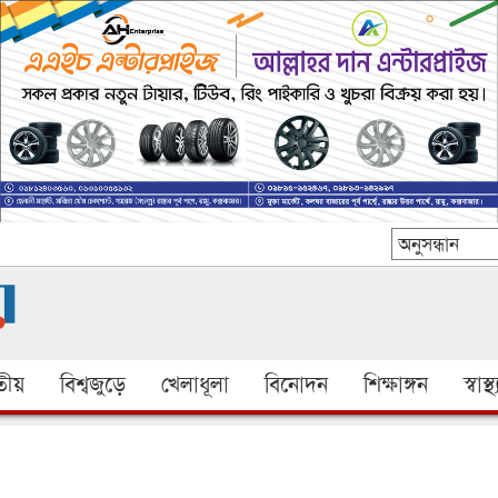
ীয়
বিশ্বজুড়ে
খেলাধূলা
বিনোদন
শিক্ষাঙ্গন
স্বাস্থ্