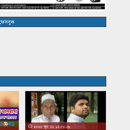
ফেসবুক
২০২০ জুন ২২ ১২:৫৩:২৯