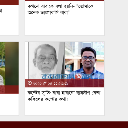
কখনো বাবাকে বলা হয়নি- “তোমাকে
া
অনেক ভালোবাসি বাবা”
২০২০ মে ০৫ ১১:৫৩:৩৯
কস্টের স্মৃতি: বাবা হারানো ছাত্রলীগ নেতা
ম
কফিলের কস্টের কথা!