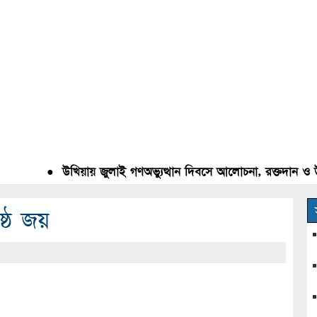
●
উখিয়ায় জুলাই গণঅভ্যুত্থান দিবসে আলোচনা, রক্তদান ও উন্নত
ষ্ঠ জয়