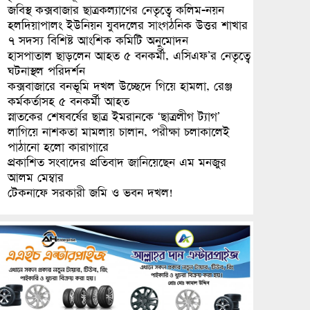
জবিস্থ কক্সবাজার ছাত্রকল্যাণের নেতৃত্বে কলিম-নয়ন
হলদিয়াপালং ইউনিয়ন যুবদলের সাংগঠনিক উত্তর শাখার
৭ সদস্য বিশিষ্ট আংশিক কমিটি অনুমোদন
হাসপাতাল ছাড়লেন আহত ৫ বনকর্মী, এসিএফ’র নেতৃত্বে
ঘটনাস্থল পরিদর্শন
কক্সবাজারে বনভূমি দখল উচ্ছেদে গিয়ে হামলা, রেঞ্জ
কর্মকর্তাসহ ৫ বনকর্মী আহত
স্নাতকের শেষবর্ষের ছাত্র ইমরানকে ‘ছাত্রলীগ ট্যাগ’
লাগিয়ে নাশকতা মামলায় চালান, পরীক্ষা চলাকালেই
পাঠানো হলো কারাগারে
প্রকাশিত সংবাদের প্রতিবাদ জানিয়েছেন এম মনজুর
আলম মেম্বার
টেকনাফে সরকারী জমি ও ভবন দখল!