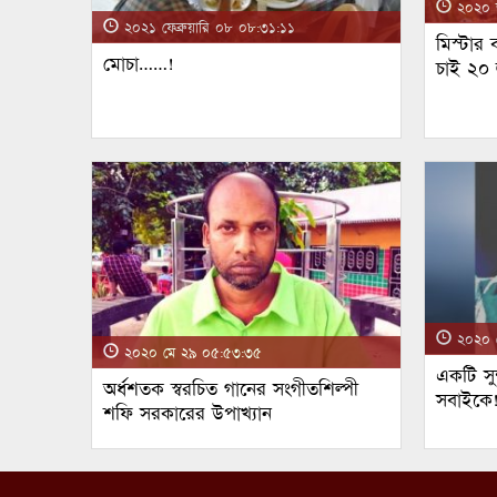
২০২০ জ
২০২১ ফেব্রুয়ারি ০৮ ০৮:৩১:১১
মিস্টার
মোচা……!
চাই ২০
২০২০ ম
২০২০ মে ২৯ ০৫:৫৩:৩৫
একটি সুন
অর্ধশতক স্বরচিত গানের সংগীতশিল্পী
সবাইকে
শফি সরকারের উপাখ্যান