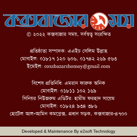
© ২০২২ কক্সবাজার সময়, সর্বস্বত্ব সংরক্ষিত
প্রতিষ্ঠাতা সম্পাদক: এএইচ সেলিম উল্লাহ
মোবাইল: ০১৮১৭ ১২০ ৬০৬, ০১৭৪২ ২৬৯ ৫৬৩
ইমেইল:
coxsbazarshomoy@gmail.com
বিশেষ প্রতিনিধি: এমরান ফারুক অনিক
মোবাইল: ০১৮১১ ১০২ ১৬৯
সিনিয়র নিউজরুম এডিটর: হামীম ফরহাদ সায়েম
মোবাইল: ০১৮২৪ ৯৩৪ ৩৮৬
হোটেল আল-আমিন কমপ্লেক্স, প্রধান সড়ক, কক্সবাজার-৪৭০০
Developed & Maintenance By
e2soft Technology