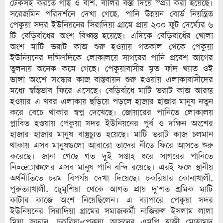
টেকসই করতে গাছ ও বাঁশ, বালির বস্তা দিয়ে স্প্র্যা করা হয়েছে।
সরেজমিন পরিদর্শনে দেখা গেছে, পানি উন্নয়ন বোর্ড নিয়ন্ত্রিত
পেকুয়া সদর ইউনিয়নের সিরাদিয়া গ্রামে প্রায় ২০০ ফুট দের্ঘ্যের ৬
টি বেড়িবাঁধের অংশ বিধ্বস্ত হয়েছে। এদিকে বেড়িবাধেঁর খোলা
অংশ মাটি ভরাট কাজ শুরু হওয়ায় গতকাল থেকে পেকুয়া
ইউনিয়নের দক্ষিণদিকে লোকালয়ে সাগরের পানি প্রবেশ আগের
তুলনায় অনেক কমে গেছে। পেকুয়াবাসীর মৃত ফাঁদ খ্যাত ওই
ভাঙ্গা অংশে সংস্কার কাজ বাস্তবায়ন শুরু হওয়ায় এলাকাবাসীদের
মধ্যে স্বস্তিভাব ফিরে এসেছে। বেড়িবাঁধে মাটি ভরাট কাজ আরম্ভ
হওয়ার এ খবর এলাকায় ছড়িয়ে পড়লে হাজার হাজার মানুষ নতুন
করে বেচে থাকার স্বপ্ন দেখেছে। জোয়ারের পানিতে লোকালয়
প্লাবিত হওয়ায় পেকুয়া সদর ইউনিয়নের পুর্ব ও দক্ষিন অংশের
হাজার হাজার মানুষ বাস্তুচ্যুত হয়েছে। মাটি ভরাট কাজ চলমান
থাকায় এসব মানুষগুলো আবারো তাদের নীডে ফিরে আসতে শুরু
করেছে। জানা গেছে গত দুই সপ্তাহ ধরে সাগরের পানিতে
নি¤œাঞ্চলের এসব মানুষ পানি বন্দি রয়েছে। এরই ফলে স্থানীয়
অর্থনীতিতে চরম বিপর্যয় দেখা দিয়েছে। চকরিয়ার কোনাখালী,
পুরুত্যাখালী, ঢেুমুশিয়া থেকে আগত প্রায় দু’শত শ্রমিক মাটি
কাটার কাজে অংশ নিয়েছিলেন। এ ব্যাপারে পেকুয়া সদর
ইউনিয়নের সিরাদিয়া গ্রামের সমাজকর্মী নাজিরুল ইসলাম লালা
মিয়া জানান, চকরিয়া-পেকুয়া আসনের এমপি হাজী মোহাম্মদ