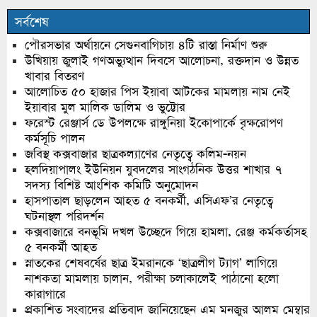
সর্বশেষ
পৌরসভার অর্থায়নে সেগুনবাগিচায় ৪টি রাস্তা নির্মাণ শুরু
উখিয়ায় জুলাই গণঅভ্যুত্থান দিবসে আলোচনা, রক্তদান ও উন্নত
খাবার বিতরণ
আলোচিত ৫০ হাজার পিস ইয়াবা আটকের মামলায় নাম নেই
ইয়াবার মুল মালিক ডালিম ও ভুট্টোর
ফরেস্ট রেঞ্জার্স ডে উপলক্ষে রাঙ্গুনিয়া ইকোপার্কে বৃক্ষরোপণ
কর্মসূচি পালন
জবিস্থ কক্সবাজার ছাত্রকল্যাণের নেতৃত্বে কলিম-নয়ন
হলদিয়াপালং ইউনিয়ন যুবদলের সাংগঠনিক উত্তর শাখার ৭
সদস্য বিশিষ্ট আংশিক কমিটি অনুমোদন
হাসপাতাল ছাড়লেন আহত ৫ বনকর্মী, এসিএফ’র নেতৃত্বে
ঘটনাস্থল পরিদর্শন
কক্সবাজারে বনভূমি দখল উচ্ছেদে গিয়ে হামলা, রেঞ্জ কর্মকর্তাসহ
৫ বনকর্মী আহত
স্নাতকের শেষবর্ষের ছাত্র ইমরানকে ‘ছাত্রলীগ ট্যাগ’ লাগিয়ে
নাশকতা মামলায় চালান, পরীক্ষা চলাকালেই পাঠানো হলো
কারাগারে
প্রকাশিত সংবাদের প্রতিবাদ জানিয়েছেন এম মনজুর আলম মেম্বার