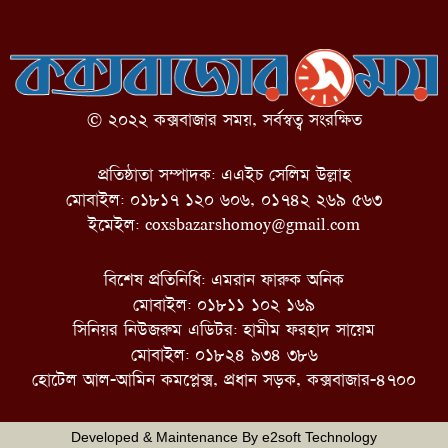
© ২০২২ কক্সবাজার সময়, সর্বস্বত্ব সংরক্ষিত
প্রতিষ্ঠাতা সম্পাদক: এএইচ সেলিম উল্লাহ
মোবাইল: ০১৮১৭ ১২০ ৬০৬, ০১৭৪২ ২৬৯ ৫৬৩
ইমেইল:
coxsbazarshomoy@gmail.com
বিশেষ প্রতিনিধি: এমরান ফারুক অনিক
মোবাইল: ০১৮১১ ১০২ ১৬৯
সিনিয়র নিউজরুম এডিটর: হামীম ফরহাদ সায়েম
মোবাইল: ০১৮২৪ ৯৩৪ ৩৮৬
হোটেল আল-আমিন কমপ্লেক্স, প্রধান সড়ক, কক্সবাজার-৪৭০০
Developed & Maintenance By
e2soft Technology