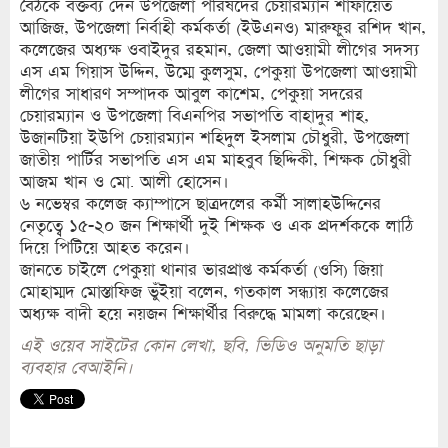
বৈঠকে বক্তব্য দেন উপজেলা পরিষদের চেয়ারম্যান শাফায়েত
আজিজ, উপজেলা নির্বাহী কর্মকর্তা (ইউএনও) মারুফুর রশিদ খান,
কলেজের অধ্যক্ষ ওবাইদুর রহমান, জেলা আওয়ামী লীগের সদস্য
এস এম গিয়াস উদ্দিন, উম্মে কুলসুম, পেকুয়া উপজেলা আওয়ামী
লীগের সাধারণ সম্পাদক আবুল কাশেম, পেকুয়া সদরের
চেয়ারম্যান ও উপজেলা বিএনপির সভাপতি বাহাদুর শাহ,
উজানটিয়া ইউপি চেয়ারম্যান শহিদুল ইসলাম চৌধুরী, উপজেলা
জাতীয় পার্টির সভাপতি এস এম মাহবুব ছিদ্দিকী, শিক্ষক চৌধুরী
আজম খান ও মো. আলী হোসেন।
৬ নভেম্বর কলেজ ক্যাম্পাসে ছাত্রদলের কর্মী সালাহউদ্দিনের
নেতৃত্বে ১৫-২০ জন শিক্ষার্থী দুই শিক্ষক ও এক প্রদর্শককে লাঠি
দিয়ে পিটিয়ে আহত করেন।
জানতে চাইলে পেকুয়া থানার ভারপ্রাপ্ত কর্মকর্তা (ওসি) জিয়া
মোহাম্মদ মোস্তাফিজ ভুঁইয়া বলেন, গতকাল সন্ধ্যায় কলেজের
অধ্যক্ষ বাদী হয়ে নয়জন শিক্ষার্থীর বিরুদ্ধে মামলা করেছেন।
এই ওয়েব সাইটের কোন লেখা, ছবি, ভিডিও অনুমতি ছাড়া
ব্যবহার বেআইনি।