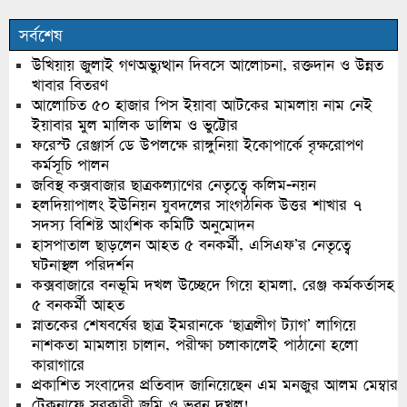
সর্বশেষ
উখিয়ায় জুলাই গণঅভ্যুত্থান দিবসে আলোচনা, রক্তদান ও উন্নত
খাবার বিতরণ
আলোচিত ৫০ হাজার পিস ইয়াবা আটকের মামলায় নাম নেই
ইয়াবার মুল মালিক ডালিম ও ভুট্টোর
ফরেস্ট রেঞ্জার্স ডে উপলক্ষে রাঙ্গুনিয়া ইকোপার্কে বৃক্ষরোপণ
কর্মসূচি পালন
জবিস্থ কক্সবাজার ছাত্রকল্যাণের নেতৃত্বে কলিম-নয়ন
হলদিয়াপালং ইউনিয়ন যুবদলের সাংগঠনিক উত্তর শাখার ৭
সদস্য বিশিষ্ট আংশিক কমিটি অনুমোদন
হাসপাতাল ছাড়লেন আহত ৫ বনকর্মী, এসিএফ’র নেতৃত্বে
ঘটনাস্থল পরিদর্শন
কক্সবাজারে বনভূমি দখল উচ্ছেদে গিয়ে হামলা, রেঞ্জ কর্মকর্তাসহ
৫ বনকর্মী আহত
স্নাতকের শেষবর্ষের ছাত্র ইমরানকে ‘ছাত্রলীগ ট্যাগ’ লাগিয়ে
নাশকতা মামলায় চালান, পরীক্ষা চলাকালেই পাঠানো হলো
কারাগারে
প্রকাশিত সংবাদের প্রতিবাদ জানিয়েছেন এম মনজুর আলম মেম্বার
টেকনাফে সরকারী জমি ও ভবন দখল!