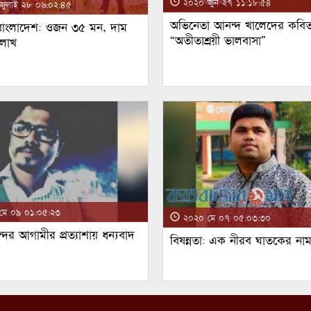
২০২০ জুন ২৭ ১১:১৮:৫৪
ুলাই ২৮ ০৬:০২:৪৫
অভিনেতা আনন্দ খালেদের কবিত
 বাংলাদেশ: ওজন ৩৫ মন, দাম
“অতীতাশ্রয়ী ভালবাসা”
 লাখ
ে ০৯ ০১:০৫:২৩
২০২০ মে ০৭ ০৫:০৩:৩০
্দর আগামীর প্রত্যাশায় ধন্যবাদ
বিষন্নতা: এক নীরব ঘাতকের না
!