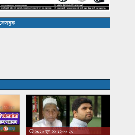
ফেসবুক
২০২০ জুন ২২ ১২:৫৩:২৯