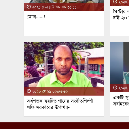
২০২০ জ
২০২১ ফেব্রুয়ারি ০৮ ০৮:৩১:১১
মিস্টার
মোচা……!
চাই ২০
২০২০ ম
২০২০ মে ২৯ ০৫:৫৩:৩৫
একটি সুন
অর্ধশতক স্বরচিত গানের সংগীতশিল্পী
সবাইকে
শফি সরকারের উপাখ্যান