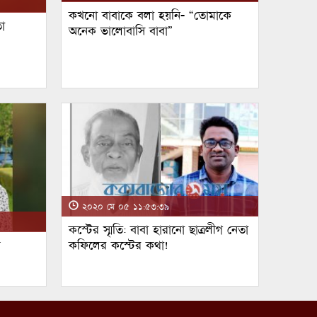
কখনো বাবাকে বলা হয়নি- “তোমাকে
া
অনেক ভালোবাসি বাবা”
২০২০ মে ০৫ ১১:৫৩:৩৯
কস্টের স্মৃতি: বাবা হারানো ছাত্রলীগ নেতা
ম
কফিলের কস্টের কথা!