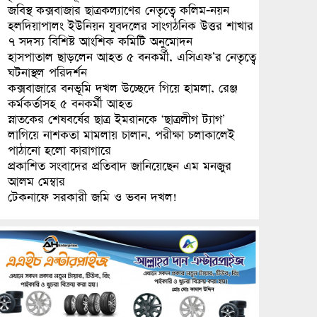
জবিস্থ কক্সবাজার ছাত্রকল্যাণের নেতৃত্বে কলিম-নয়ন
হলদিয়াপালং ইউনিয়ন যুবদলের সাংগঠনিক উত্তর শাখার
৭ সদস্য বিশিষ্ট আংশিক কমিটি অনুমোদন
হাসপাতাল ছাড়লেন আহত ৫ বনকর্মী, এসিএফ’র নেতৃত্বে
ঘটনাস্থল পরিদর্শন
কক্সবাজারে বনভূমি দখল উচ্ছেদে গিয়ে হামলা, রেঞ্জ
কর্মকর্তাসহ ৫ বনকর্মী আহত
স্নাতকের শেষবর্ষের ছাত্র ইমরানকে ‘ছাত্রলীগ ট্যাগ’
লাগিয়ে নাশকতা মামলায় চালান, পরীক্ষা চলাকালেই
পাঠানো হলো কারাগারে
প্রকাশিত সংবাদের প্রতিবাদ জানিয়েছেন এম মনজুর
আলম মেম্বার
টেকনাফে সরকারী জমি ও ভবন দখল!