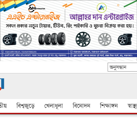
ীয়
বিশ্বজুড়ে
খেলাধূলা
বিনোদন
শিক্ষাঙ্গন
স্বাস্থ্