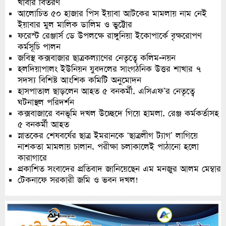
খাবার বিতরণ
আলোচিত ৫০ হাজার পিস ইয়াবা আটকের মামলায় নাম নেই
ইয়াবার মুল মালিক ডালিম ও ভুট্টোর
ফরেস্ট রেঞ্জার্স ডে উপলক্ষে রাঙ্গুনিয়া ইকোপার্কে বৃক্ষরোপণ
কর্মসূচি পালন
জবিস্থ কক্সবাজার ছাত্রকল্যাণের নেতৃত্বে কলিম-নয়ন
হলদিয়াপালং ইউনিয়ন যুবদলের সাংগঠনিক উত্তর শাখার ৭
সদস্য বিশিষ্ট আংশিক কমিটি অনুমোদন
হাসপাতাল ছাড়লেন আহত ৫ বনকর্মী, এসিএফ’র নেতৃত্বে
ঘটনাস্থল পরিদর্শন
কক্সবাজারে বনভূমি দখল উচ্ছেদে গিয়ে হামলা, রেঞ্জ কর্মকর্তাসহ
৫ বনকর্মী আহত
স্নাতকের শেষবর্ষের ছাত্র ইমরানকে ‘ছাত্রলীগ ট্যাগ’ লাগিয়ে
নাশকতা মামলায় চালান, পরীক্ষা চলাকালেই পাঠানো হলো
কারাগারে
প্রকাশিত সংবাদের প্রতিবাদ জানিয়েছেন এম মনজুর আলম মেম্বার
টেকনাফে সরকারী জমি ও ভবন দখল!