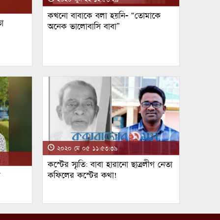
কখনো বাবাকে বলা হয়নি- “তোমাকে
া
অনেক ভালোবাসি বাবা”
২০২০ মে ০৫ ১১:৫৩:৩৯
কস্টের স্মৃতি: বাবা হারানো ছাত্রলীগ নেতা
ম
কফিলের কস্টের কথা!