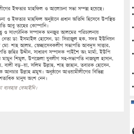
ুবলীগের ইফতার মাহফিল ও আলোচনা সভা সম্পন্ন হয়েছে।
ও ইফতার মাহফিল অনুষ্টানে প্রধান অতিথি হিসেবে উপস্থিত
ি আবু তাহের কোম্পানি।
্বে ও সাংগঠনিক সম্পাদক মনজুর আলমের পরিচালনায়
গ নেতা ডা: ইসমাইল হোসেন, ডা: সিরাজুল হক, সদর ইউনিয়ন
ো: শাহ আলম, স্বেচ্ছাসেবকলীগ সভাপতি আবদুস সাত্তার,
তি জহির উদ্দীন, সাধারণ সম্পাদক পাইশৈ অং মার্মা, ইউপি
িন মামুন শিমুল, উপজেলা যুবলীগ সহ-সভাপতি নাজমুল হাসান,
 বালী বড়–য়া, সলিম উল্লাহ, শাহ জাহান, তবারক হোসেন,
আনচার উল্লাহ প্রমুখ। অনুষ্ঠানে আওয়ামীলীগের বিভিন্ন
ড় শতাধিক মানুষ অংশ নেন।
া ব্যবহার বেআইনি।