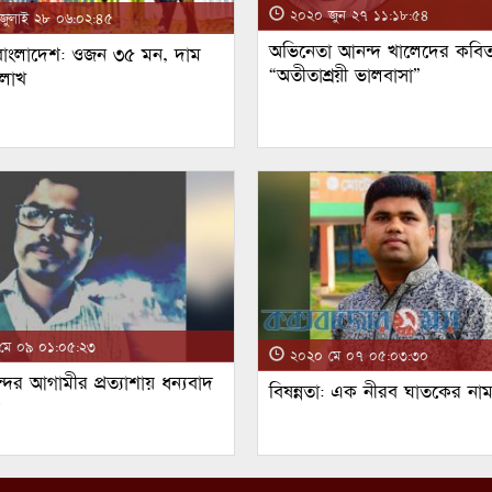
২০২০ জুন ২৭ ১১:১৮:৫৪
ুলাই ২৮ ০৬:০২:৪৫
অভিনেতা আনন্দ খালেদের কবিত
 বাংলাদেশ: ওজন ৩৫ মন, দাম
“অতীতাশ্রয়ী ভালবাসা”
 লাখ
ে ০৯ ০১:০৫:২৩
২০২০ মে ০৭ ০৫:০৩:৩০
্দর আগামীর প্রত্যাশায় ধন্যবাদ
বিষন্নতা: এক নীরব ঘাতকের না
!