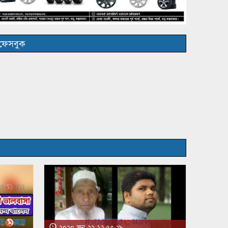
ফেসবুক
২০২০ জুন ২২ ১২:৫৩:২৯