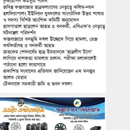
বৃক্ষরোপণ কর্মসূচি পালন
জবিস্থ কক্সবাজার ছাত্রকল্যাণের নেতৃত্বে কলিম-নয়ন
হলদিয়াপালং ইউনিয়ন যুবদলের সাংগঠনিক উত্তর শাখার
৭ সদস্য বিশিষ্ট আংশিক কমিটি অনুমোদন
হাসপাতাল ছাড়লেন আহত ৫ বনকর্মী, এসিএফ’র নেতৃত্বে
ঘটনাস্থল পরিদর্শন
কক্সবাজারে বনভূমি দখল উচ্ছেদে গিয়ে হামলা, রেঞ্জ
কর্মকর্তাসহ ৫ বনকর্মী আহত
স্নাতকের শেষবর্ষের ছাত্র ইমরানকে ‘ছাত্রলীগ ট্যাগ’
লাগিয়ে নাশকতা মামলায় চালান, পরীক্ষা চলাকালেই
পাঠানো হলো কারাগারে
প্রকাশিত সংবাদের প্রতিবাদ জানিয়েছেন এম মনজুর
আলম মেম্বার
টেকনাফে সরকারী জমি ও ভবন দখল!