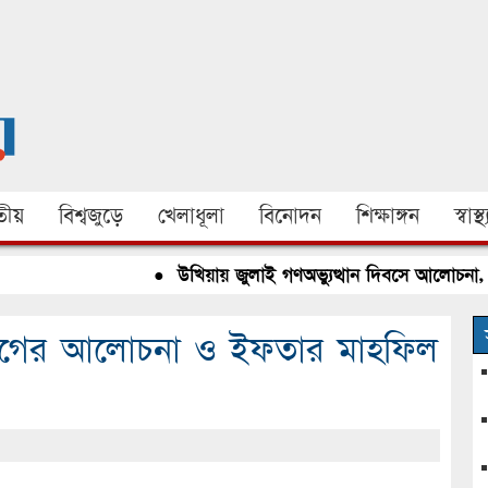
ীয়
বিশ্বজুড়ে
খেলাধূলা
বিনোদন
শিক্ষাঙ্গন
স্বাস্থ্
●
উখিয়ায় জুলাই গণঅভ্যুত্থান দিবসে আলোচনা, রক্
বলীগের আলোচনা ও ইফতার মাহফিল