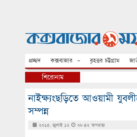
প্রচ্ছদ
কক্সবাজার
বৃহত্তর চট্টগ্রাম
জাত
শিরোনাম
নাইক্ষ্যংছড়িতে আওয়ামী যু
সম্পন্ন
২০১৫, জুলাই ১২
০৮:৪২ অপরাহ্ণ