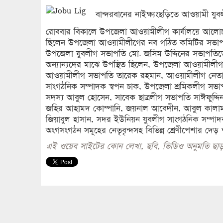
বান্দরবানের নাইক্ষ্যংছড়িতে আওয়ামী য
রোববার বিকালে উপজেলা আওয়ামীলীগ কার্যালয়ে আলোচনা 
ছিলেন উপজেলা আওয়ামীলীগের নব গঠিত কমিটির সভাপত
উপজেলা যুবলীগ সভাপতি মো: জসিম উদ্দিনের সভাপতিত
অন্যান্যদের মাঝে উপস্থিত ছিলেন, উপজেলা আওয়ামীলী
আওয়ামীলীগ সভাপতি তারেক রহমান, আওয়ামীলীগ নেতা ম
সাংগঠনিক সম্পাদক স্বপন চাক, উপজেলা শ্রমিকলীগ সভাপ
সদস্য আবুল হোসেন, সাবেক ছাত্রলীগ সভাপতি সাঈফুদ্দ
জহির আহামদ কোম্পানি, জয়নাল আবেদীন, আবুল কালাম,
জিয়াবুল হাসান, সদর ইউনিয়ন যুবলীগ সাংগঠনিক সম্পাদক 
অংগসংগঠন সমূহের নেতৃবৃন্দসহ বিভিন্ন শ্রেণীপেশার দে
এই ওয়েব সাইটের কোন লেখা, ছবি, ভিডিও অনুমতি ছাড়