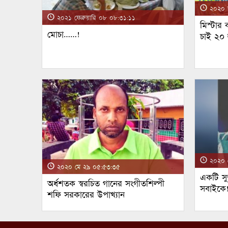
২০২০ জ
২০২১ ফেব্রুয়ারি ০৮ ০৮:৩১:১১
মিস্টার
মোচা……!
চাই ২০
২০২০ ম
২০২০ মে ২৯ ০৫:৫৩:৩৫
একটি সুন
অর্ধশতক স্বরচিত গানের সংগীতশিল্পী
সবাইকে
শফি সরকারের উপাখ্যান