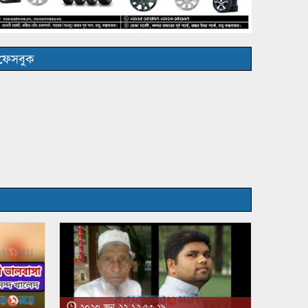
ফেসবুক
২০২০ জুন ২২ ১২:৫৩:২৯