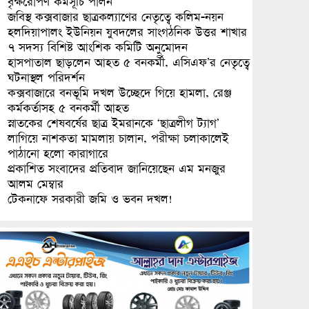
বৃক্ষরোপণ কর্মসূচি পালন
জবিস্থ কক্সবাজার ছাত্রকল্যাণের নেতৃত্বে কলিম-নয়ন
হলদিয়াপালং ইউনিয়ন যুবদলের সাংগঠনিক উত্তর শাখার
৭ সদস্য বিশিষ্ট আংশিক কমিটি অনুমোদন
হাসপাতাল ছাড়লেন আহত ৫ বনকর্মী, এসিএফ’র নেতৃত্বে
ঘটনাস্থল পরিদর্শন
কক্সবাজারে বনভূমি দখল উচ্ছেদে গিয়ে হামলা, রেঞ্জ
কর্মকর্তাসহ ৫ বনকর্মী আহত
স্নাতকের শেষবর্ষের ছাত্র ইমরানকে ‘ছাত্রলীগ ট্যাগ’
লাগিয়ে নাশকতা মামলায় চালান, পরীক্ষা চলাকালেই
পাঠানো হলো কারাগারে
প্রকাশিত সংবাদের প্রতিবাদ জানিয়েছেন এম মনজুর
আলম মেম্বার
টেকনাফে সরকারী জমি ও ভবন দখল!