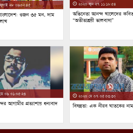
২০২০ জুন ২৭ ১১:১৮:৫৪
ুলাই ২৮ ০৬:০২:৪৫
অভিনেতা আনন্দ খালেদের কবিত
 বাংলাদেশ: ওজন ৩৫ মন, দাম
“অতীতাশ্রয়ী ভালবাসা”
 লাখ
ে ০৯ ০১:০৫:২৩
২০২০ মে ০৭ ০৫:০৩:৩০
্দর আগামীর প্রত্যাশায় ধন্যবাদ
বিষন্নতা: এক নীরব ঘাতকের না
!