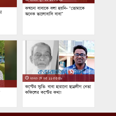
কখনো বাবাকে বলা হয়নি- “তোমাকে
া
অনেক ভালোবাসি বাবা”
২০২০ মে ০৫ ১১:৫৩:৩৯
কস্টের স্মৃতি: বাবা হারানো ছাত্রলীগ নেতা
ম
কফিলের কস্টের কথা!