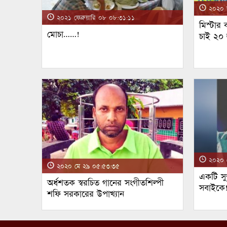
২০২০ জ
২০২১ ফেব্রুয়ারি ০৮ ০৮:৩১:১১
মিস্টার
মোচা……!
চাই ২০
২০২০ ম
২০২০ মে ২৯ ০৫:৫৩:৩৫
একটি সুন
অর্ধশতক স্বরচিত গানের সংগীতশিল্পী
সবাইকে
শফি সরকারের উপাখ্যান