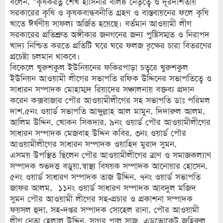
বলেন, “কৃষকরত্ন শেখ হাসিনার বলিষ্ঠ নেতৃত্বে ও দূরদর্শিতায়
সরকারের কৃষি ও কৃষকবান্ধবনীতি গ্রহণ ও বাস্তবায়নের ফলে কৃষি
খাতে ঈর্ষণীয় সাফল্য অর্জিত হয়েছে। বর্তমান আওয়ামী লীগ
সরকারের প্রতিশ্রুত অঙ্গীকার জনগনের জন্য পুষ্টিসম্মত ও নিরাপদ
খাদ্য নিশ্চিত করতে প্রতিটি ঘরে ঘরে ফলজ বৃক্ষের চারা বিতরণের
প্রচেষ্টা চলমান থাকবে।
বিকেলে খুরুশকুল ইউনিয়নের ফকিরপাড়া চত্বরে খুরুশকুল
ইউনিয়ন আওয়ামী লীগের সভাপতি রফিক উদ্দিনের সভাপতিত্বে ও
সাধারন সম্পাদক মোহাম্মদ রিয়াদের সঞ্চালনায় বক্তব্য প্রদান
করেন কক্সবাজার পৌর আওয়ামীলীগের সহ সভাপতি ডাঃ পরিমল
দাশ,৫নং ওয়ার্ড সভাপতি আব্দুল্লাহ আল মামুন, দিদারুল আলম,
আলিম উদ্দিন, খোকন সিকদার, ৯নং ওয়ার্ড পৌর আওয়ামীলীগের
সাধারন সম্পাদক মেজবাহ উদ্দিন কবির, ৩নং ওয়ার্ড পৌর
আওয়ামীলীগের সাধারন সম্পাদক ওয়াহিদ মুরাদ সুমন,
এসময় উপস্থিত ছিলেন পৌর আওয়ামীলীগের ত্রাণ ও সমাজকল্যাণ
সম্পাদক শুভদত্ত বড়ুয়া,স্বাস্থ্য বিষয়ক সম্পাদক আনোয়ার হোসেন,
৫নং ওয়ার্ড সাধারণ সম্পাদক তাজ উদ্দিন, ৭নং ওয়ার্ড সভাপতি
জাফর আলম, ১১নং ওয়ার্ড সাধারণ সম্পাদক আবদুল মজিদ
সুমন পৌর আওয়ামী লীগের সহ-প্রচার ও প্রকাশনা সম্পাদক
ফয়সল হুদা, সহ-দপ্তর সম্পাদক সোহেল রানা, পৌর আওয়ামী
লীগ নেতা হেলাল উদ্দিন, সাগর পাল সাজু, এডভোকেট জহিরুল