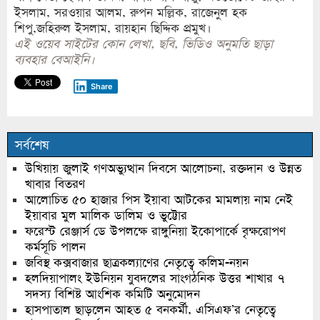
ইসলাম, সরওয়ার আলম, রুপন মল্লিক, রাজেনুল হক
শিপু,জহিরুল ইসলাম, রায়হান ছিদ্দিক প্রমুখ।
এই ওয়েব সাইটের কোন লেখা, ছবি, ভিডিও অনুমতি ছাড়া
ব্যবহার বেআইনি।
Share
সর্বশেষ
উখিয়ায় জুলাই গণঅভ্যুত্থান দিবসে আলোচনা, রক্তদান ও উন্নত
খাবার বিতরণ
আলোচিত ৫০ হাজার পিস ইয়াবা আটকের মামলায় নাম নেই
ইয়াবার মুল মালিক ডালিম ও ভুট্টোর
ফরেস্ট রেঞ্জার্স ডে উপলক্ষে রাঙ্গুনিয়া ইকোপার্কে বৃক্ষরোপণ
কর্মসূচি পালন
জবিস্থ কক্সবাজার ছাত্রকল্যাণের নেতৃত্বে কলিম-নয়ন
হলদিয়াপালং ইউনিয়ন যুবদলের সাংগঠনিক উত্তর শাখার ৭
সদস্য বিশিষ্ট আংশিক কমিটি অনুমোদন
হাসপাতাল ছাড়লেন আহত ৫ বনকর্মী, এসিএফ’র নেতৃত্বে