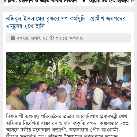
োচনা, রক্তদান ও উন্নত খাবার বিতরণ
●
আলোচিত ৫০ হাজার পিস ইয়া
নজিবুল ইসলামের বৃক্ষরোপণ কর্মসূচি : গ্রামীণ জনপদের
মানুষের মুখে হাসি
২০২৩, জুলাই ২১
০৭:১৫ অপরাহ্ণ
বিশ্বব্যাপী জলবায়ু পরিবর্তনের প্রভাব মোকাবিলায় প্রধানমন্ত্রী শেখ
হাসিনার নির্দেশনা বাস্তবায়ন ও প্রাণ প্রকৃতি রক্ষায় কক্সবাজার -০৩
আসনে দলীয় মনোনয়ন প্রত্যাশী, কক্সবাজার পৌর আওয়ামী
লীগের সভাপতি মো.) নজিবুল ইসলামের তত্ত্বাবধানে চলমান