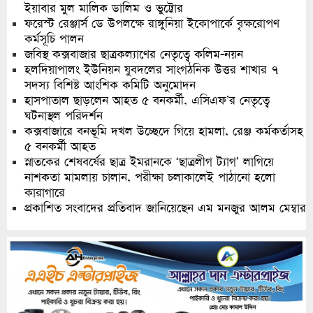
ইয়াবার মুল মালিক ডালিম ও ভুট্টোর
ফরেস্ট রেঞ্জার্স ডে উপলক্ষে রাঙ্গুনিয়া ইকোপার্কে বৃক্ষরোপণ
কর্মসূচি পালন
জবিস্থ কক্সবাজার ছাত্রকল্যাণের নেতৃত্বে কলিম-নয়ন
হলদিয়াপালং ইউনিয়ন যুবদলের সাংগঠনিক উত্তর শাখার ৭
সদস্য বিশিষ্ট আংশিক কমিটি অনুমোদন
হাসপাতাল ছাড়লেন আহত ৫ বনকর্মী, এসিএফ’র নেতৃত্বে
ঘটনাস্থল পরিদর্শন
কক্সবাজারে বনভূমি দখল উচ্ছেদে গিয়ে হামলা, রেঞ্জ কর্মকর্তাসহ
৫ বনকর্মী আহত
স্নাতকের শেষবর্ষের ছাত্র ইমরানকে ‘ছাত্রলীগ ট্যাগ’ লাগিয়ে
নাশকতা মামলায় চালান, পরীক্ষা চলাকালেই পাঠানো হলো
কারাগারে
প্রকাশিত সংবাদের প্রতিবাদ জানিয়েছেন এম মনজুর আলম মেম্বার