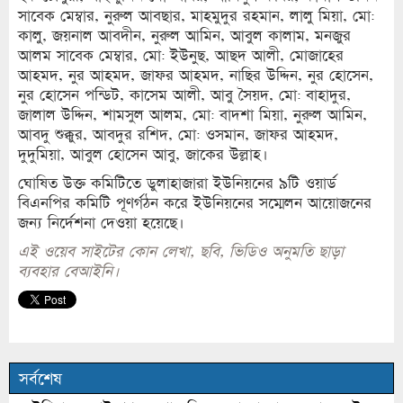
সাবেক মেম্বার, নুরুল আবছার, মাহমুদুর রহমান, লালু মিয়া, মো:
কালু, জয়নাল আবদীন, নুরুল আমিন, আবুল কালাম, মনজুর
আলম সাবেক মেম্বার, মো: ইউনুছ, আছদ আলী, মোজাহের
আহমদ, নুর আহমদ, জাফর আহমদ, নাছির উদ্দিন, নুর হোসেন,
নুর হোসেন পন্ডিট, কাসেম আলী, আবু সৈয়দ, মো: বাহাদুর,
জালাল উদ্দিন, শামসুল আলম, মো: বাদশা মিয়া, নুরুল আমিন,
আবদু শুক্কুর, আবদুর রশিদ, মো: ওসমান, জাফর আহমদ,
দুদুমিয়া, আবুল হোসেন আবু, জাকের উল্লাহ।
ঘোষিত উক্ত কমিটিতে ডুলাহাজারা ইউনিয়নের ৯টি ওয়ার্ড
বিএনপির কমিটি পূণর্গঠন করে ইউনিয়নের সম্মেলন আয়োজনের
জন্য নির্দেশনা দেওয়া হয়েছে।
এই ওয়েব সাইটের কোন লেখা, ছবি, ভিডিও অনুমতি ছাড়া
ব্যবহার বেআইনি।
সর্বশেষ