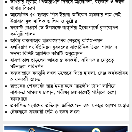
উখিয়ায় জুলাই গণঅভ্যুত্থান দিবসে আলোচনা, রক্তদান ও উন্নত
খাবার বিতরণ
আলোচিত ৫০ হাজার পিস ইয়াবা আটকের মামলায় নাম নেই
ইয়াবার মুল মালিক ডালিম ও ভুট্টোর
ফরেস্ট রেঞ্জার্স ডে উপলক্ষে রাঙ্গুনিয়া ইকোপার্কে বৃক্ষরোপণ
কর্মসূচি পালন
জবিস্থ কক্সবাজার ছাত্রকল্যাণের নেতৃত্বে কলিম-নয়ন
হলদিয়াপালং ইউনিয়ন যুবদলের সাংগঠনিক উত্তর শাখার ৭
সদস্য বিশিষ্ট আংশিক কমিটি অনুমোদন
হাসপাতাল ছাড়লেন আহত ৫ বনকর্মী, এসিএফ’র নেতৃত্বে
ঘটনাস্থল পরিদর্শন
কক্সবাজারে বনভূমি দখল উচ্ছেদে গিয়ে হামলা, রেঞ্জ কর্মকর্তাসহ
৫ বনকর্মী আহত
স্নাতকের শেষবর্ষের ছাত্র ইমরানকে ‘ছাত্রলীগ ট্যাগ’ লাগিয়ে
নাশকতা মামলায় চালান, পরীক্ষা চলাকালেই পাঠানো হলো
কারাগারে
প্রকাশিত সংবাদের প্রতিবাদ জানিয়েছেন এম মনজুর আলম মেম্বার
টেকনাফে সরকারী জমি ও ভবন দখল!