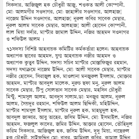
সিকদার, আজিজুল হক চৌধুরী আজু, শওকত আলী কোম্পানী,
মো: আলমগীর সওদাগর, মো: জাহাঙ্গীর সওদাগর, আলহাজ¦
নাজেম উদ্দিন সওদাগর, আলহাজ¦ নুরুল কবির সাবেক মেম্বার,
নুরুল আলম সাবেক মেম্বার, আলহাজ¦ আলী হোসেন কোম্পানী,
লাল মিয়া সর্দার, মাস্টার জামাল উদ্দিন, নজির আহমদ সওদাগর
ও শফিউল আলম ।
৭১সদস্য বিশিষ্ট আহবায়ক কমিটির কর্মকর্তারা হলেন; আহবায়ক
অধ্যাপক ছাবের আহমদ, যুগ্ম আহবায়ক নজীর আহমদ ও
অধ্যাপক কুতুব উদ্দিন, সদস্য সচিব মাস্টার মোস্তাফিজুর রহমান,
সদস্য যথাক্রমে নাজেম উদ্দিন, মো: আলী সাবেক মেম্বার, মাস্টার
নজীর হোসেন, সিরাজুল হক, মাওলানা মনজুরুল ইসলাম, মোক্তার
আহমদ, মাস্টার আবদুল মালেক, নুরুচ ছফা মনু, নুরুল আলম
সাবেক মেম্বার, টিপু সোলতান সাবেক মেম্বার, মহসিন চৌধুরী
মিন্টু, শামসুল আলম, আবদুস সালাম,ডা: মনজুর আলম, নুরুল
আলম, সৈয়দুর রহমান, শফিউল আলম ছিদ্দিকী, মহিউদ্দিন,
মাস্টার শামসুল ইসলাম, মাস্টার নুরুল হক, মাহমুদুল হক,
আবদুল জাব্বার, আবু তাহের, জসিম উদ্দিন, মো: ইসমাইল, নজির
আহমদ, ফজলুল কাদের, জমির উদ্দিন, আক্তার হোসেন, তৌহিদুল
করিম সিকদার, আজিজুল হক, জসিম উদ্দিন, দুদু মিয়া, নাছেরুল
হক চৌধুরী, সাইফুদ্দিন মো: বাবর, আমিনুল কবির, কামাল উদ্দিন