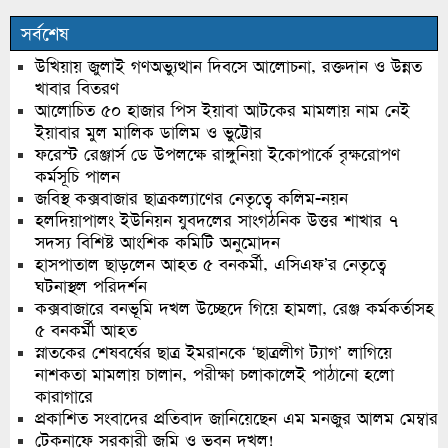
সর্বশেষ
উখিয়ায় জুলাই গণঅভ্যুত্থান দিবসে আলোচনা, রক্তদান ও উন্নত
খাবার বিতরণ
আলোচিত ৫০ হাজার পিস ইয়াবা আটকের মামলায় নাম নেই
ইয়াবার মুল মালিক ডালিম ও ভুট্টোর
ফরেস্ট রেঞ্জার্স ডে উপলক্ষে রাঙ্গুনিয়া ইকোপার্কে বৃক্ষরোপণ
কর্মসূচি পালন
জবিস্থ কক্সবাজার ছাত্রকল্যাণের নেতৃত্বে কলিম-নয়ন
হলদিয়াপালং ইউনিয়ন যুবদলের সাংগঠনিক উত্তর শাখার ৭
সদস্য বিশিষ্ট আংশিক কমিটি অনুমোদন
হাসপাতাল ছাড়লেন আহত ৫ বনকর্মী, এসিএফ’র নেতৃত্বে
ঘটনাস্থল পরিদর্শন
কক্সবাজারে বনভূমি দখল উচ্ছেদে গিয়ে হামলা, রেঞ্জ কর্মকর্তাসহ
৫ বনকর্মী আহত
স্নাতকের শেষবর্ষের ছাত্র ইমরানকে ‘ছাত্রলীগ ট্যাগ’ লাগিয়ে
নাশকতা মামলায় চালান, পরীক্ষা চলাকালেই পাঠানো হলো
কারাগারে
প্রকাশিত সংবাদের প্রতিবাদ জানিয়েছেন এম মনজুর আলম মেম্বার
টেকনাফে সরকারী জমি ও ভবন দখল!