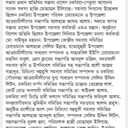
সভায় প্রধান অতিথির বক্তব্য রাখেন চকরিয়া-পেকুয়া আসনের
সংসদ সদস্য হাজি মোহাম্মদ ইলিয়াছ। সমবায় দিবসের উদ্বোধক
ছিলেন চকরিয়া উপজেলা পরিষদ চেয়ারম্যান ও উপজেলা
আওয়ামীলীগের সভাপতি আলহাজ জাফর আলম। শুরুতে স্বাগত
বক্তব্য রাখেন উপজেলা সমবায় কর্মকর্তা এমএ মন্নান। অনুষ্টানে
বিশেষ অতিথি ছিলেন উপজেলা সিনিয়র উপজেলা মৎস্য কর্মকর্তা
মো: সাইফুর রহমান, উপজেলা কেন্দ্রীয় সমবায় সমিতির
চেয়ারম্যান আলহাজ সেলিম উল্লাহ, মাতামুহুরী উপজেলা
আওয়ামীলীগের সাধারণ সম্পাদক ও সাহারবিল ইউপি চেয়ারম্যান
মহসিন বাবুল, প্রেস ক্লাবের সভাপতি আবদুল মজিদ, বদরখালী
সমবায় কৃষি ও উপনিবেশ সমিতির সহ সভাপতি আলী আজম
বাহাদুর, চিরিংগা বহুমুখি সমবায় সমিতির সম্পাদক ও চকরিয়া
পৌরসভা আওয়ামীলীগের যুগ্ম সাধারণ সম্পাদক সেলিম উদ্দিন
লিটন, চকরিয়া দর্পণ সমিতির সভাপতি ডাক্তার তেজেন্দ্র লাল,
কোর্ট রোড ব্যবসায়ী সমিতির সভাপতি ডা: খাইরুল আলম,
চকরিয়া বর্গা চিংড়ি চাষী কল্যাণ সমিতির সভাপতি ফরিদুল আলম,
বনজায়গীরদার ভুমিহীন সমিতির সভাপতি সরওয়ার আলম প্রমুখ।
অনুষ্টিত র‌্যালীতে অংশ নেন চিরিংগা বহুমুখী সমবায় সমিতির
সভাপতি আলহাজ আবদুল হামিদ, সম্পাদক সেলিম উদ্দিন লিটন,
সহসভাপতি নুরুল হুদা, পরিচালক হাজী মোহাম্মদ ইলিয়াছ,