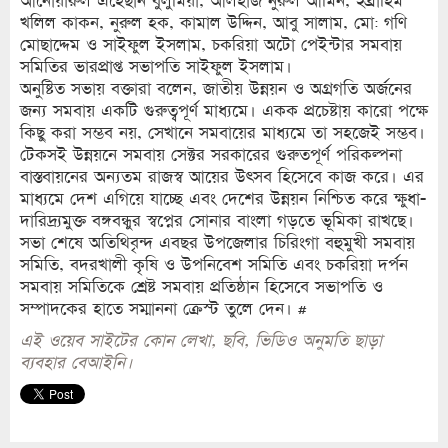
আনোয়ারুল এহেছান বুলুমিয়া, আলহাজ নুরুল আমিন, ইব্রাহিম
খলিল কাকন, নুরুল হক, কামাল উদ্দিন, আবু সালাম, মো: গণি
মোছাদ্দেম ও সাইফুল ইসলাম, চকরিয়া অটো পেইন্টার সমবায়
সমিতির ভারপ্রাপ্ত সভাপতি সাইফুল ইসলাম।
অনুষ্টিত সভায় বক্তারা বলেন, জাতীয় উন্নয়ন ও অগ্রগতি অর্জনের
জন্য সমবায় একটি গুরুত্বপূর্ণ মাধ্যমে। একক প্রচেষ্টায় কারো পক্ষে
কিছু করা সম্ভব নয়, সেখানে সমবায়ের মাধ্যমে তা সহজেই সম্ভব।
টেকসই উন্নয়নে সমবায় সেক্টর সরকারের গুরুতপূর্ণ পরিকল্পনা
বাস্তবায়নের অন্যতম রাজস্ব আয়ের উৎসব হিসেবে কাজ করে। এর
মাধ্যমে দেশ এগিয়ে যাচ্ছে এবং দেশের উন্নয়ন নিশ্চিত করে ক্ষুধা-
দারিদ্র্যমুক্ত বঙ্গবন্ধুর স্বপ্নের সোনার বাংলা গড়তে ভূমিকা রাখছে।
সভা শেষে অতিথিবৃন্দ এবছর উপজেলার চিরিংগা বহুমুখী সমবায়
সমিতি, বদরখালী কৃষি ও উপনিবেশ সমিতি এবং চকরিয়া দর্পন
সমবায় সমিতিকে শ্রেষ্ট সমবায় প্রতিষ্ঠান হিসেবে সভাপতি ও
সম্পাদকের হাতে সম্মাননা ক্রেস্ট তুলে দেন। #
এই ওয়েব সাইটের কোন লেখা, ছবি, ভিডিও অনুমতি ছাড়া
ব্যবহার বেআইনি।