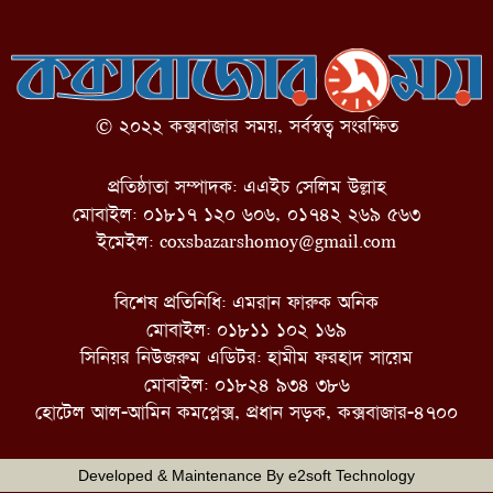
© ২০২২ কক্সবাজার সময়, সর্বস্বত্ব সংরক্ষিত
প্রতিষ্ঠাতা সম্পাদক: এএইচ সেলিম উল্লাহ
মোবাইল: ০১৮১৭ ১২০ ৬০৬, ০১৭৪২ ২৬৯ ৫৬৩
ইমেইল:
coxsbazarshomoy@gmail.com
বিশেষ প্রতিনিধি: এমরান ফারুক অনিক
মোবাইল: ০১৮১১ ১০২ ১৬৯
সিনিয়র নিউজরুম এডিটর: হামীম ফরহাদ সায়েম
মোবাইল: ০১৮২৪ ৯৩৪ ৩৮৬
হোটেল আল-আমিন কমপ্লেক্স, প্রধান সড়ক, কক্সবাজার-৪৭০০
Developed & Maintenance By
e2soft Technology