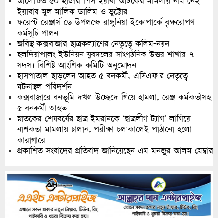
আলোচিত ৫০ হাজার পিস ইয়াবা আটকের মামলায় নাম নেই
ইয়াবার মুল মালিক ডালিম ও ভুট্টোর
ফরেস্ট রেঞ্জার্স ডে উপলক্ষে রাঙ্গুনিয়া ইকোপার্কে বৃক্ষরোপণ
কর্মসূচি পালন
জবিস্থ কক্সবাজার ছাত্রকল্যাণের নেতৃত্বে কলিম-নয়ন
হলদিয়াপালং ইউনিয়ন যুবদলের সাংগঠনিক উত্তর শাখার ৭
সদস্য বিশিষ্ট আংশিক কমিটি অনুমোদন
হাসপাতাল ছাড়লেন আহত ৫ বনকর্মী, এসিএফ’র নেতৃত্বে
ঘটনাস্থল পরিদর্শন
কক্সবাজারে বনভূমি দখল উচ্ছেদে গিয়ে হামলা, রেঞ্জ কর্মকর্তাসহ
৫ বনকর্মী আহত
স্নাতকের শেষবর্ষের ছাত্র ইমরানকে ‘ছাত্রলীগ ট্যাগ’ লাগিয়ে
নাশকতা মামলায় চালান, পরীক্ষা চলাকালেই পাঠানো হলো
কারাগারে
প্রকাশিত সংবাদের প্রতিবাদ জানিয়েছেন এম মনজুর আলম মেম্বার