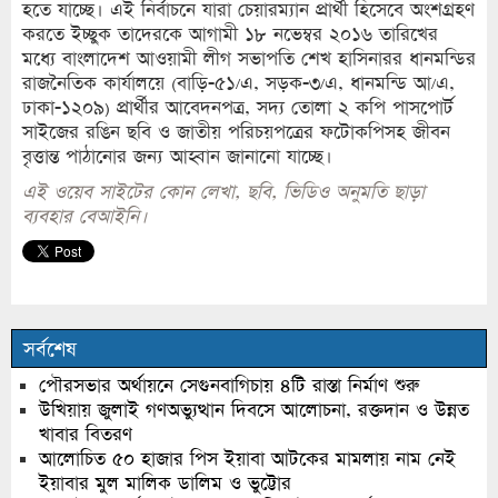
হতে যাচ্ছে। এই নির্বাচনে যারা চেয়ারম্যান প্রার্থী হিসেবে অংশগ্রহণ
করতে ইচ্ছুক তাদেরকে আগামী ১৮ নভেম্বর ২০১৬ তারিখের
মধ্যে বাংলাদেশ আওয়ামী লীগ সভাপতি শেখ হাসিনারর ধানমন্ডির
রাজনৈতিক কার্যালয়ে (বাড়ি-৫১/এ, সড়ক-৩/এ, ধানমন্ডি আ/এ,
ঢাকা-১২০৯) প্রার্থীর আবেদনপত্র, সদ্য তোলা ২ কপি পাসপোর্ট
সাইজের রঙিন ছবি ও জাতীয় পরিচয়পত্রের ফটোকপিসহ জীবন
বৃত্তান্ত পাঠানোর জন্য আহ্বান জানানো যাচ্ছে।
এই ওয়েব সাইটের কোন লেখা, ছবি, ভিডিও অনুমতি ছাড়া
ব্যবহার বেআইনি।
সর্বশেষ
পৌরসভার অর্থায়নে সেগুনবাগিচায় ৪টি রাস্তা নির্মাণ শুরু
উখিয়ায় জুলাই গণঅভ্যুত্থান দিবসে আলোচনা, রক্তদান ও উন্নত
খাবার বিতরণ
আলোচিত ৫০ হাজার পিস ইয়াবা আটকের মামলায় নাম নেই
ইয়াবার মুল মালিক ডালিম ও ভুট্টোর