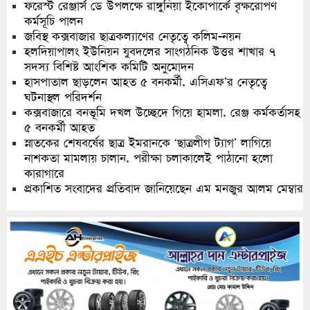
ফরেস্ট রেঞ্জার্স ডে উপলক্ষে রাঙ্গুনিয়া ইকোপার্কে বৃক্ষরোপণ
কর্মসূচি পালন
জবিস্থ কক্সবাজার ছাত্রকল্যাণের নেতৃত্বে কলিম-নয়ন
হলদিয়াপালং ইউনিয়ন যুবদলের সাংগঠনিক উত্তর শাখার ৭
সদস্য বিশিষ্ট আংশিক কমিটি অনুমোদন
হাসপাতাল ছাড়লেন আহত ৫ বনকর্মী, এসিএফ’র নেতৃত্বে
ঘটনাস্থল পরিদর্শন
কক্সবাজারে বনভূমি দখল উচ্ছেদে গিয়ে হামলা, রেঞ্জ কর্মকর্তাসহ
৫ বনকর্মী আহত
স্নাতকের শেষবর্ষের ছাত্র ইমরানকে ‘ছাত্রলীগ ট্যাগ’ লাগিয়ে
নাশকতা মামলায় চালান, পরীক্ষা চলাকালেই পাঠানো হলো
কারাগারে
প্রকাশিত সংবাদের প্রতিবাদ জানিয়েছেন এম মনজুর আলম মেম্বার