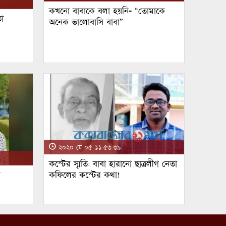
কখনো বাবাকে বলা হয়নি- “তোমাকে
া
অনেক ভালোবাসি বাবা”
২০২০ মে ০৫ ১১:৫৩:৩৯
কস্টের স্মৃতি: বাবা হারানো ছাত্রলীগ নেতা
ম
কফিলের কস্টের কথা!