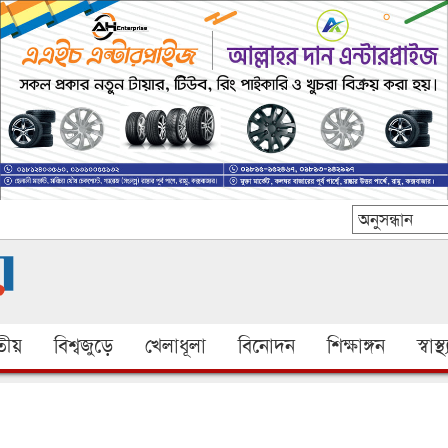
ীয়
বিশ্বজুড়ে
খেলাধূলা
বিনোদন
শিক্ষাঙ্গন
স্বাস্থ্