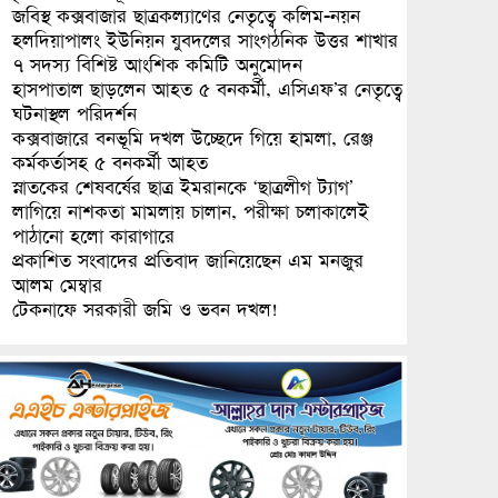
জবিস্থ কক্সবাজার ছাত্রকল্যাণের নেতৃত্বে কলিম-নয়ন
হলদিয়াপালং ইউনিয়ন যুবদলের সাংগঠনিক উত্তর শাখার
৭ সদস্য বিশিষ্ট আংশিক কমিটি অনুমোদন
হাসপাতাল ছাড়লেন আহত ৫ বনকর্মী, এসিএফ’র নেতৃত্বে
ঘটনাস্থল পরিদর্শন
কক্সবাজারে বনভূমি দখল উচ্ছেদে গিয়ে হামলা, রেঞ্জ
কর্মকর্তাসহ ৫ বনকর্মী আহত
স্নাতকের শেষবর্ষের ছাত্র ইমরানকে ‘ছাত্রলীগ ট্যাগ’
লাগিয়ে নাশকতা মামলায় চালান, পরীক্ষা চলাকালেই
পাঠানো হলো কারাগারে
প্রকাশিত সংবাদের প্রতিবাদ জানিয়েছেন এম মনজুর
আলম মেম্বার
টেকনাফে সরকারী জমি ও ভবন দখল!