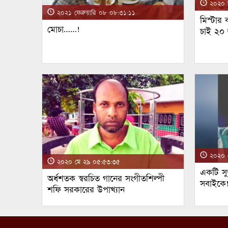
২০২০ জ
২০২১ ফেব্রুয়ারি ০৮ ০৮:৩১:১১
মিস্টার
মোচা……!
চাই ২০
২০২০ ম
২০২০ মে ২৯ ০৫:৫৩:৩৫
একটি সুন
অর্ধশতক স্বরচিত গানের সংগীতশিল্পী
সবাইকে
শফি সরকারের উপাখ্যান