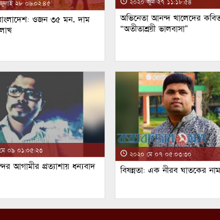
২০২০ জুন ২৭ ১১:১৮:৫৪
ুলাই ২৮ ০৬:০২:৪৫
অভিনেতা আনন্দ খালেদের কবিত
 বাংলাদেশ: ওজন ৩৫ মন, দাম
“অতীতাশ্রয়ী ভালবাসা”
 লাখ
ে ০৯ ০১:০৫:২৩
২০২০ মে ০৭ ০৫:০৩:৩০
্দর আগামীর প্রত্যাশায় ধন্যবাদ
বিষন্নতা: এক নীরব ঘাতকের না
!