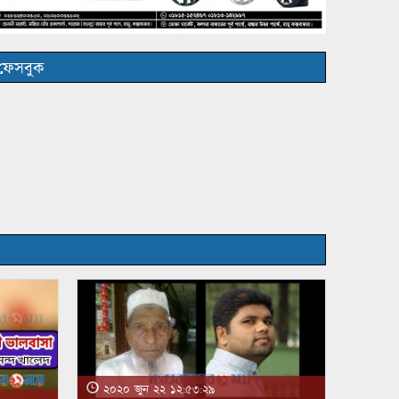
ফেসবুক
২০২০ জুন ২২ ১২:৫৩:২৯