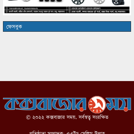
ফেসবুক
© ২০২২ কক্সবাজার সময়, সর্বস্বত্ব সংরক্ষিত
প্রতিষ্ঠাতা সম্পাদক: এএইচ সেলিম উল্লাহ