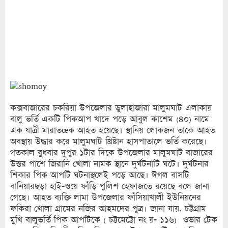
কক্সবাজারের চকরিয়া উপজেলার ডুলাহাজারা মালুমঘাট এলাকায়
বালু ভর্তি একটি পিকআপ খাদে পড়ে আবুল কাশেম (৪০) নামে
এক যাত্রী মারাতœক আহত হয়েছে। স্থানিয় লোকজন তাকে আহত
অবস্থায় উদ্ধার করে মালুমঘাট খ্রিষ্টান হাসপাতালে ভর্তি করেছে।
গতকাল বুধবার দুপুর ১টার দিকে উপজেলার মালুমঘাট বাজারের
উত্তর পাশে জিরানি খোলা নামক স্থানে দুর্ঘটনাটি ঘটে। দুর্ঘটনার
শিকার পিক আপটি ঘটনাস্থলেই পড়ে আছে। ঈগল বাসটি
বানিয়ারছড়া হাই-ওয়ে ফাঁড়ি পুলিশ হেফাজতে রয়েছে বলে জানা
গেছে। আহত ব্যক্তি লামা উপজেলার ফাঁসিয়াখালী ইউনিয়নের
ফকিরা খোলা গ্রামের নজির আহমদের পুত্র। জানা যায়, চট্টগ্রাম
মুখি বালুভর্তি পিক আপটিকে ( চট্টমেট্টো নং য়- ১১৬) ওভার টেক