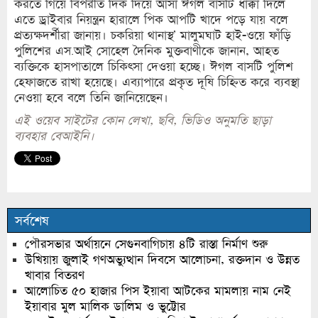
করতে গিয়ে বিপরীত দিক দিয়ে আসা ঈগল বাসটি ধাক্কা দিলে
এতে ড্রাইবার নিয়ন্ত্রন হারালে পিক আপটি খাদে পড়ে যায় বলে
প্রত্যক্ষদর্শীরা জানায়। চকরিয়া থানাস্থ’ মালুমঘাট হাই-ওয়ে ফাঁড়ি
পুলিশের এস.আই সোহেল দৈনিক মুক্তবাণীকে জানান, আহত
ব্যক্তিকে হাসপাতালে চিকিৎসা দেওয়া হচ্ছে। ঈগল বাসটি পুলিশ
হেফাজতে রাখা হয়েছে। এব্যাপারে প্রকৃত দূষি চিহ্নিত করে ব্যবস্থা
নেওয়া হবে বলে তিনি জানিয়েছেন।
এই ওয়েব সাইটের কোন লেখা, ছবি, ভিডিও অনুমতি ছাড়া
ব্যবহার বেআইনি।
সর্বশেষ
পৌরসভার অর্থায়নে সেগুনবাগিচায় ৪টি রাস্তা নির্মাণ শুরু
উখিয়ায় জুলাই গণঅভ্যুত্থান দিবসে আলোচনা, রক্তদান ও উন্নত
খাবার বিতরণ
আলোচিত ৫০ হাজার পিস ইয়াবা আটকের মামলায় নাম নেই
ইয়াবার মুল মালিক ডালিম ও ভুট্টোর