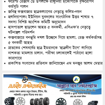
ফরেস্ট রেঞ্জার্স ডে উপলক্ষে রাঙ্গুনিয়া ইকোপার্কে বৃক্ষরোপণ
কর্মসূচি পালন
জবিস্থ কক্সবাজার ছাত্রকল্যাণের নেতৃত্বে কলিম-নয়ন
হলদিয়াপালং ইউনিয়ন যুবদলের সাংগঠনিক উত্তর শাখার ৭
সদস্য বিশিষ্ট আংশিক কমিটি অনুমোদন
হাসপাতাল ছাড়লেন আহত ৫ বনকর্মী, এসিএফ’র নেতৃত্বে
ঘটনাস্থল পরিদর্শন
কক্সবাজারে বনভূমি দখল উচ্ছেদে গিয়ে হামলা, রেঞ্জ কর্মকর্তাসহ
৫ বনকর্মী আহত
স্নাতকের শেষবর্ষের ছাত্র ইমরানকে ‘ছাত্রলীগ ট্যাগ’ লাগিয়ে
নাশকতা মামলায় চালান, পরীক্ষা চলাকালেই পাঠানো হলো
কারাগারে
প্রকাশিত সংবাদের প্রতিবাদ জানিয়েছেন এম মনজুর আলম মেম্বার