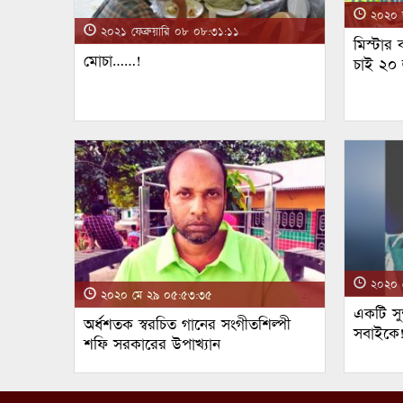
২০২০ জ
২০২১ ফেব্রুয়ারি ০৮ ০৮:৩১:১১
মিস্টার
মোচা……!
চাই ২০
২০২০ ম
২০২০ মে ২৯ ০৫:৫৩:৩৫
একটি সুন
অর্ধশতক স্বরচিত গানের সংগীতশিল্পী
সবাইকে
শফি সরকারের উপাখ্যান