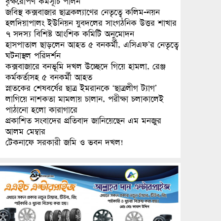
বৃক্ষরোপণ কর্মসূচি পালন
জবিস্থ কক্সবাজার ছাত্রকল্যাণের নেতৃত্বে কলিম-নয়ন
হলদিয়াপালং ইউনিয়ন যুবদলের সাংগঠনিক উত্তর শাখার
৭ সদস্য বিশিষ্ট আংশিক কমিটি অনুমোদন
হাসপাতাল ছাড়লেন আহত ৫ বনকর্মী, এসিএফ’র নেতৃত্বে
ঘটনাস্থল পরিদর্শন
কক্সবাজারে বনভূমি দখল উচ্ছেদে গিয়ে হামলা, রেঞ্জ
কর্মকর্তাসহ ৫ বনকর্মী আহত
স্নাতকের শেষবর্ষের ছাত্র ইমরানকে ‘ছাত্রলীগ ট্যাগ’
লাগিয়ে নাশকতা মামলায় চালান, পরীক্ষা চলাকালেই
পাঠানো হলো কারাগারে
প্রকাশিত সংবাদের প্রতিবাদ জানিয়েছেন এম মনজুর
আলম মেম্বার
টেকনাফে সরকারী জমি ও ভবন দখল!