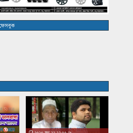
ফেসবুক
২০২০ জুন ২২ ১২:৫৩:২৯