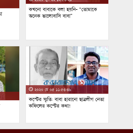
কখনো বাবাকে বলা হয়নি- “তোমাকে
া
অনেক ভালোবাসি বাবা”
২০২০ মে ০৫ ১১:৫৩:৩৯
কস্টের স্মৃতি: বাবা হারানো ছাত্রলীগ নেতা
ম
কফিলের কস্টের কথা!