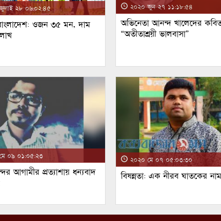
২০২০ জুন ২৭ ১১:১৮:৫৪
ুলাই ২৮ ০৬:০২:৪৫
অভিনেতা আনন্দ খালেদের কবিত
 বাংলাদেশ: ওজন ৩৫ মন, দাম
“অতীতাশ্রয়ী ভালবাসা”
 লাখ
ে ০৯ ০১:০৫:২৩
২০২০ মে ০৭ ০৫:০৩:৩০
্দর আগামীর প্রত্যাশায় ধন্যবাদ
বিষন্নতা: এক নীরব ঘাতকের না
!