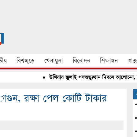
ীয়
বিশ্বজুড়ে
খেলাধূলা
বিনোদন
শিক্ষাঙ্গন
স্বাস্থ্
●
উখিয়ায় জুলাই গণঅভ্যুত্থান দিবসে আলোচনা, রক্ত
াগুন, রক্ষা পেল কোটি টাকার