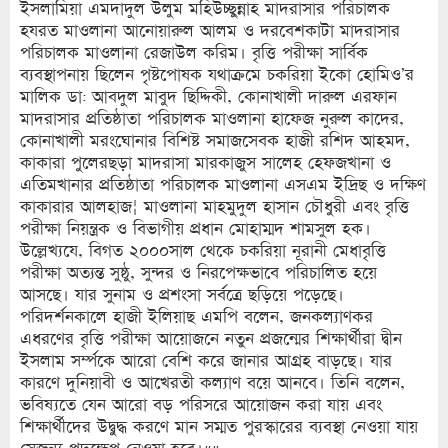
ইসলামিয়া এমদাদুল উলুম মহিউচ্ছুন্নাহ মাদরাসার পরিচালক
হযরত মাওলানা আনোয়ারুল আলম ও দরবেশকাটা মাদরাসার
পরিচালক মাওলানা রেজাউল করিম। বৃত্তি পরীক্ষা সার্বিক
ব্যবস্থাপনায় ছিলেন পৃষ্টপোষক যথাক্রমে চকরিয়া ইকো হোমিও’র
মালিক ডা: আবদুল মাবুদ ছিদ্দিকী, কোনাখালী দারুল এরফান
মাদরাসার প্রতিষ্ঠাতা পরিচালক মাওলানা হাফেজ নুরুল কাদের,
কোনাখালী মরংঘোনার বিশিষ্ট সমাজসেবক হাজী রশিদ আহমদ,
কাকারা পুলেরছড়া মাদরাসা মারকাজুস সালেহ হেফজখানা ও
এতিমখানার প্রতিষ্ঠাতা পরিচালক মাওলানা এসএম ইদ্রিছ ও দক্ষিণ
কাকারার আলহাজ¦ মাওলানা মাহমুদুল হাসান চৌধুরী এবং বৃত্তি
পরীক্ষা নিয়ন্ত্রক ও বিভাগীয় প্রধান মোহাম্মদ শামসুল হক।
উল্লেখ্যযে, বিগত ২০০০সাল থেকে চকরিয়া নূরানী মেধাবৃত্তি
পরীক্ষা অত্যন্ত সুষ্ঠু, সুন্দর ও নিরপেক্ষভাবে পরিচালিত হয়ে
আসছে। যার সুনাম ও প্রশংসা সর্বত্রে ছড়িয়ে পড়েছে।
পরিদর্শনকালে হাজী ইলিয়াছ এমপি বলেন, জনকল্যাণকর
এধরণের বৃত্তি পরীক্ষা আয়োজনে নতুন প্রজন্মের শিক্ষার্থীরা দ্বীন
ইসলাম সর্ম্পকে আরো বেশি করে জানার আগ্রহ বাড়ছে। যার
কারণে দুনিয়াবী ও আখেরতী কল্যাণ বয়ে আনবে। তিনি বলেন,
ভবিষ্যতে যেন আরো বড় পরিসরে আয়োজন করা যায় এবং
শিক্ষার্থীদের উদ্বুদ্ধ করণে মান সম্মত পুরস্কারের ব্যবস্থা নেওয়া যায়