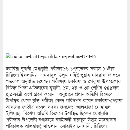
চকরিয়া নূরানী মেধাবৃত্তি পরীক্ষা’১৬ ১৭নভেম্বর সকাল ১০টায়
চিরিংগা ইসলামিয়া এমদাদুল উলুম মহিউচ্ছুন্নাহ মাদরাসা প্রাঙ্গনে
গতকাল অনুষ্ঠিত হয়েছে। পরীক্ষায় চকরিয়া ও পেকুয়া উপজেলার
বিভিন্ন শিক্ষা প্রতিষ্ঠানের নূরানী, ১ম, ২য় ও ৩য় শ্রেণির ৫৪৯জন
ছাত্র-ছাত্রী অংশ গ্রহণ করেন। অনুষ্ঠানে প্রধান অতিথি হিসেবে
উপস্থিত থেকে বৃত্তি পরীক্ষা কেন্দ্র পরিদর্শন করেন চকরিয়া-পেকুয়া
আসনের জাতীয় সংসদ সদস্য জননেতা আলহাজ¦ মোহাম্মদ
ইলিয়াছ। বিশেষ অতিথি হিসেবে উপস্থিত ছিলেন মেধাবৃত্তি
পরীক্ষার উপদেষ্টা যথাক্রমে বরইতলী ফয়জুল উলুম মাদরাসার
পরিচালক আলহাজ¦ মাওলানা সোহাইব নোমানী, চিরিংগা