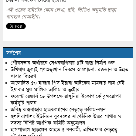
সেজন্য পদক্ষেপ নেওয়া হবে।##
এই ওয়েব সাইটের কোন লেখা, ছবি, ভিডিও অনুমতি ছাড়া
ব্যবহার বেআইনি।
সর্বশেষ
পৌরসভার অর্থায়নে সেগুনবাগিচায় ৪টি রাস্তা নির্মাণ শুরু
উখিয়ায় জুলাই গণঅভ্যুত্থান দিবসে আলোচনা, রক্তদান ও উন্নত
খাবার বিতরণ
আলোচিত ৫০ হাজার পিস ইয়াবা আটকের মামলায় নাম নেই
ইয়াবার মুল মালিক ডালিম ও ভুট্টোর
ফরেস্ট রেঞ্জার্স ডে উপলক্ষে রাঙ্গুনিয়া ইকোপার্কে বৃক্ষরোপণ
কর্মসূচি পালন
জবিস্থ কক্সবাজার ছাত্রকল্যাণের নেতৃত্বে কলিম-নয়ন
হলদিয়াপালং ইউনিয়ন যুবদলের সাংগঠনিক উত্তর শাখার ৭
সদস্য বিশিষ্ট আংশিক কমিটি অনুমোদন
হাসপাতাল ছাড়লেন আহত ৫ বনকর্মী, এসিএফ’র নেতৃত্বে