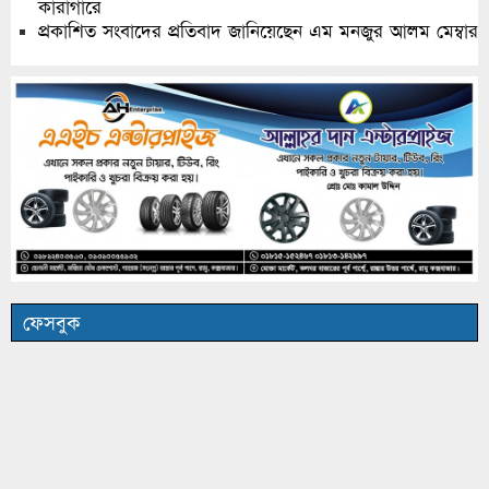
কারাগারে
প্রকাশিত সংবাদের প্রতিবাদ জানিয়েছেন এম মনজুর আলম মেম্বার
ফেসবুক