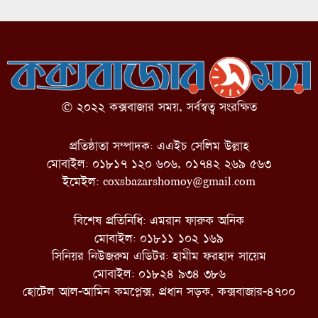
© ২০২২ কক্সবাজার সময়, সর্বস্বত্ব সংরক্ষিত
প্রতিষ্ঠাতা সম্পাদক: এএইচ সেলিম উল্লাহ
মোবাইল: ০১৮১৭ ১২০ ৬০৬, ০১৭৪২ ২৬৯ ৫৬৩
ইমেইল:
coxsbazarshomoy@gmail.com
বিশেষ প্রতিনিধি: এমরান ফারুক অনিক
মোবাইল: ০১৮১১ ১০২ ১৬৯
সিনিয়র নিউজরুম এডিটর: হামীম ফরহাদ সায়েম
মোবাইল: ০১৮২৪ ৯৩৪ ৩৮৬
হোটেল আল-আমিন কমপ্লেক্স, প্রধান সড়ক, কক্সবাজার-৪৭০০