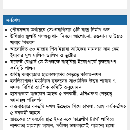
সর্বশেষ
পৌরসভার অর্থায়নে সেগুনবাগিচায় ৪টি রাস্তা নির্মাণ শুরু
উখিয়ায় জুলাই গণঅভ্যুত্থান দিবসে আলোচনা, রক্তদান ও উন্নত
খাবার বিতরণ
আলোচিত ৫০ হাজার পিস ইয়াবা আটকের মামলায় নাম নেই
ইয়াবার মুল মালিক ডালিম ও ভুট্টোর
ফরেস্ট রেঞ্জার্স ডে উপলক্ষে রাঙ্গুনিয়া ইকোপার্কে বৃক্ষরোপণ
কর্মসূচি পালন
জবিস্থ কক্সবাজার ছাত্রকল্যাণের নেতৃত্বে কলিম-নয়ন
হলদিয়াপালং ইউনিয়ন যুবদলের সাংগঠনিক উত্তর শাখার ৭
সদস্য বিশিষ্ট আংশিক কমিটি অনুমোদন
হাসপাতাল ছাড়লেন আহত ৫ বনকর্মী, এসিএফ’র নেতৃত্বে
ঘটনাস্থল পরিদর্শন
কক্সবাজারে বনভূমি দখল উচ্ছেদে গিয়ে হামলা, রেঞ্জ কর্মকর্তাসহ
৫ বনকর্মী আহত
স্নাতকের শেষবর্ষের ছাত্র ইমরানকে ‘ছাত্রলীগ ট্যাগ’ লাগিয়ে
নাশকতা মামলায় চালান, পরীক্ষা চলাকালেই পাঠানো হলো