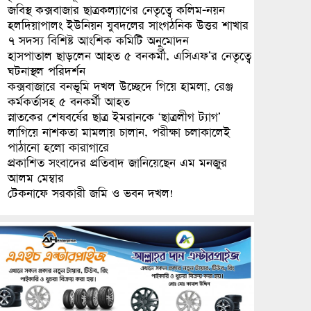
জবিস্থ কক্সবাজার ছাত্রকল্যাণের নেতৃত্বে কলিম-নয়ন
হলদিয়াপালং ইউনিয়ন যুবদলের সাংগঠনিক উত্তর শাখার
৭ সদস্য বিশিষ্ট আংশিক কমিটি অনুমোদন
হাসপাতাল ছাড়লেন আহত ৫ বনকর্মী, এসিএফ’র নেতৃত্বে
ঘটনাস্থল পরিদর্শন
কক্সবাজারে বনভূমি দখল উচ্ছেদে গিয়ে হামলা, রেঞ্জ
কর্মকর্তাসহ ৫ বনকর্মী আহত
স্নাতকের শেষবর্ষের ছাত্র ইমরানকে ‘ছাত্রলীগ ট্যাগ’
লাগিয়ে নাশকতা মামলায় চালান, পরীক্ষা চলাকালেই
পাঠানো হলো কারাগারে
প্রকাশিত সংবাদের প্রতিবাদ জানিয়েছেন এম মনজুর
আলম মেম্বার
টেকনাফে সরকারী জমি ও ভবন দখল!