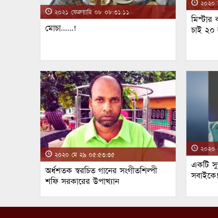
২০২০ জ
২০২১ ফেব্রুয়ারি ০৮ ০৮:৩১:১১
মিস্টার
মোচা……!
চাই ২০
২০২০ ম
২০২০ মে ২৯ ০৫:৫৩:৩৫
একটি সুন
অর্ধশতক স্বরচিত গানের সংগীতশিল্পী
সবাইকে
শফি সরকারের উপাখ্যান