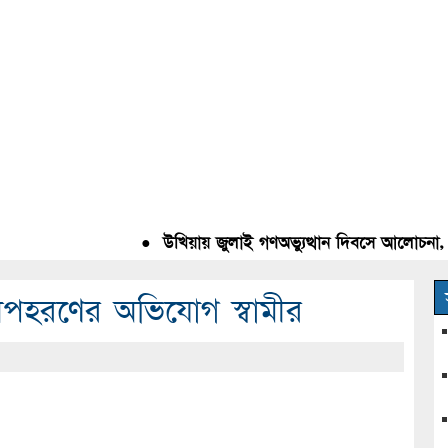
●
উখিয়ায় জুলাই গণঅভ্যুত্থান দিবসে আলোচনা, রক্
তান অপহরণের অভিযোগ স্বামীর