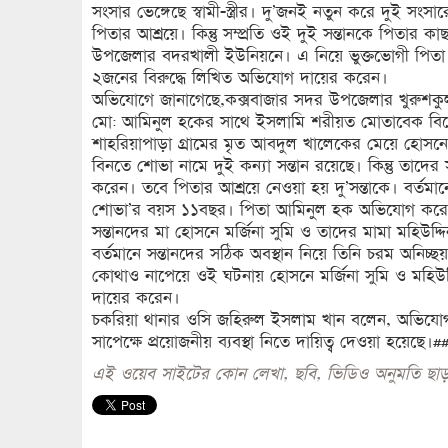
সংসার ভেঙ্গেছে স্বামী-স্ত্রীর। দু’জনই নতুন করে দুই সং
পিতার আশ্রয়ে। কিন্তু সম্প্রতি ওই দুই সন্তানকে পিতার
উপজেলার বদরখালী ইউনিয়নে। এ নিয়ে ভুক্তভোগী পিতা থান
২জনের বিরুদ্ধে লিখিত অভিযোগ দায়ের করেন।
অভিযোগে জানাগেছে,কক্সবাজার সদর উপজেলার খুরুশকুল
মো: আমিনুল হকের সাথে ইসলামি শরীয়ত মোতাবেক বিয়ে
শাহরিয়াপাড়া গ্রামের মৃত আবদুল খালেকের মেয়ে হোসনে
বিনতে শোভা নামে দুই কন্যা সন্তান রয়েছে। কিন্তু তাদের স
করেন। তবে পিতার আশ্রয়ে নেওয়া হয় দু’সন্তাকে। বর্
শোভা’র বয়স ১১বছর। পিতা আমিনুল হক অভিযোগ করেন, 
সন্তানদের মা হোসনে মর্জিনা সুমি ও তাদের মামা মহিউদ্দ
বর্তমানে সন্তানদের সঠিক অবস্থান নিয়ে তিনি চরম অনিচ্ছ
কোথাও নাপেয়ে ওই ঘটনায় হোসনে মর্জিনা সুমি ও মহিউদ
দায়ের করেন।
চকরিয়া থানার ওসি জহিরুল ইসলাম খান বলেন, অভিযোগড
সাপেক্ষে প্রয়োজনীয় ব্যবস্থা নিতে দায়িত্ব দেওয়া হয়েছে।#
এই ওয়েব সাইটের কোন লেখা, ছবি, ভিডিও অনুমতি ছাড়