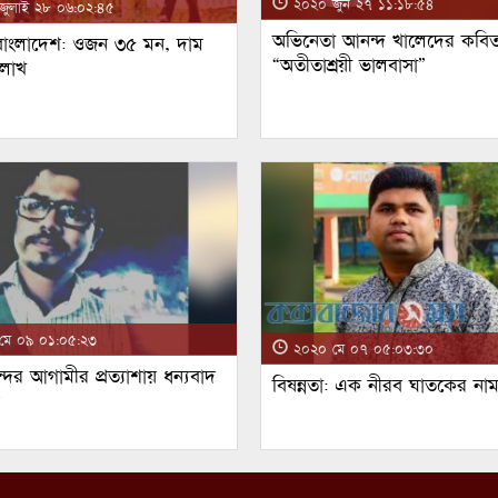
২০২০ জুন ২৭ ১১:১৮:৫৪
ুলাই ২৮ ০৬:০২:৪৫
অভিনেতা আনন্দ খালেদের কবিত
 বাংলাদেশ: ওজন ৩৫ মন, দাম
“অতীতাশ্রয়ী ভালবাসা”
 লাখ
ে ০৯ ০১:০৫:২৩
২০২০ মে ০৭ ০৫:০৩:৩০
্দর আগামীর প্রত্যাশায় ধন্যবাদ
বিষন্নতা: এক নীরব ঘাতকের না
!