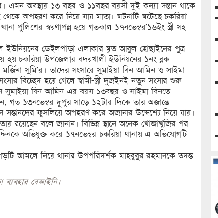
সারে। এমন অবস্থায় ১৩ বছর ও ১১বছর বয়সী দুই কন্যা সন্তান থাকে
 কাছ থেকে অপহরণ করে নিয়ে যায় মাতা। ঘটনাটি ঘটেছে চকরিয়া
া পুলিশের স্বরণাপন্ন হয়ে গতকাল ১৭নভেম্বর’১৬ইং স্ত্রী সহ
 ইউনিয়নের ডেইলপাড়া এলাকার মৃত আবুল হোছাইনের পুত্র
 হয় চকরিয়া উপজেলার বদরখালী ইউনিয়নের ১নং ব্লক
 মর্জিনা সুমি’র। তাদের সংসারে সুমাইয়া বিন আমিন ও সাইমা
ংসার বিচ্ছেদ হয়ে গেলে স্বামী-স্ত্রী দুজইনই নতুন সংসার শুরু
তমানে সুমাইয়া বিন আমিন এর বয়স ১৩বছর ও সাইমা বিনতে
গত ১৩নভেম্বর দুপুর সাড়ে ১২টার দিকে তার অজান্তে
িন সন্তানদের ফুসলিয়ে অপহরণ করে অজানার উদ্দেশ্যে নিয়ে যায়।
য়তায় রয়েছেন বলে জানান। বিভিন্ন স্থানে অনেক খোজাখুজির পর
্দিনকে অভিযুক্ত করে ১৭নভেম্বর চকরিয়া থানায় এ অভিযোগটি
়টি আমলে নিয়ে থানার উপপরিদর্শক মাহবুবুর রহমানকে তদন্ত
#
া ব্যবহার বেআইনি।