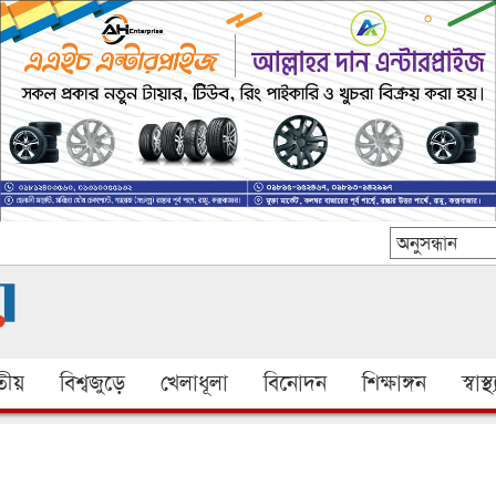
ীয়
বিশ্বজুড়ে
খেলাধূলা
বিনোদন
শিক্ষাঙ্গন
স্বাস্থ্