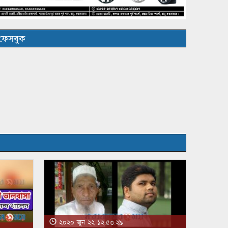
ফেসবুক
২০২০ জুন ২২ ১২:৫৩:২৯