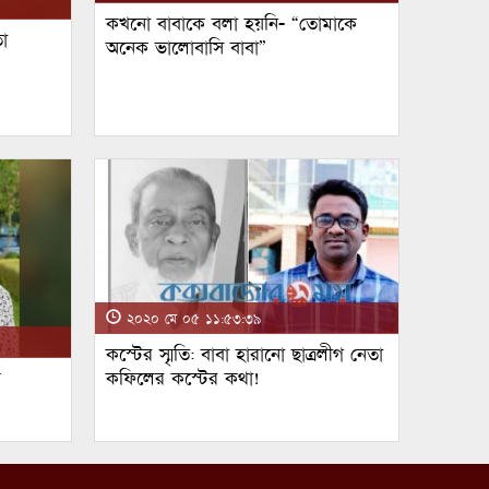
কখনো বাবাকে বলা হয়নি- “তোমাকে
া
অনেক ভালোবাসি বাবা”
২০২০ মে ০৫ ১১:৫৩:৩৯
কস্টের স্মৃতি: বাবা হারানো ছাত্রলীগ নেতা
ম
কফিলের কস্টের কথা!