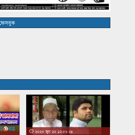
ফেসবুক
২০২০ জুন ২২ ১২:৫৩:২৯