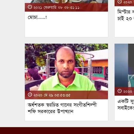
২০২০ জ
২০২১ ফেব্রুয়ারি ০৮ ০৮:৩১:১১
মিস্টার
মোচা……!
চাই ২০
২০২০ ম
২০২০ মে ২৯ ০৫:৫৩:৩৫
একটি সুন
অর্ধশতক স্বরচিত গানের সংগীতশিল্পী
সবাইকে
শফি সরকারের উপাখ্যান