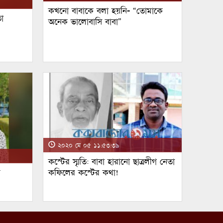
কখনো বাবাকে বলা হয়নি- “তোমাকে
া
অনেক ভালোবাসি বাবা”
২০২০ মে ০৫ ১১:৫৩:৩৯
কস্টের স্মৃতি: বাবা হারানো ছাত্রলীগ নেতা
ম
কফিলের কস্টের কথা!