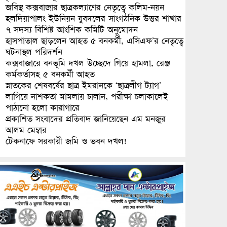
জবিস্থ কক্সবাজার ছাত্রকল্যাণের নেতৃত্বে কলিম-নয়ন
হলদিয়াপালং ইউনিয়ন যুবদলের সাংগঠনিক উত্তর শাখার
৭ সদস্য বিশিষ্ট আংশিক কমিটি অনুমোদন
হাসপাতাল ছাড়লেন আহত ৫ বনকর্মী, এসিএফ’র নেতৃত্বে
ঘটনাস্থল পরিদর্শন
কক্সবাজারে বনভূমি দখল উচ্ছেদে গিয়ে হামলা, রেঞ্জ
কর্মকর্তাসহ ৫ বনকর্মী আহত
স্নাতকের শেষবর্ষের ছাত্র ইমরানকে ‘ছাত্রলীগ ট্যাগ’
লাগিয়ে নাশকতা মামলায় চালান, পরীক্ষা চলাকালেই
পাঠানো হলো কারাগারে
প্রকাশিত সংবাদের প্রতিবাদ জানিয়েছেন এম মনজুর
আলম মেম্বার
টেকনাফে সরকারী জমি ও ভবন দখল!