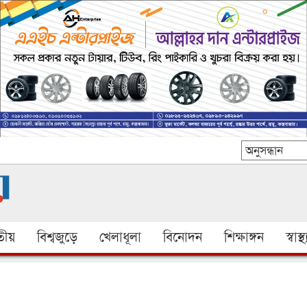
ীয়
বিশ্বজুড়ে
খেলাধূলা
বিনোদন
শিক্ষাঙ্গন
স্বাস্থ্