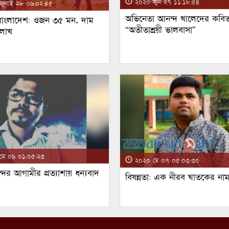
২০২০ জুন ২৭ ১১:১৮:৫৪
ুলাই ২৮ ০৬:০২:৪৫
অভিনেতা আনন্দ খালেদের কবিত
 বাংলাদেশ: ওজন ৩৫ মন, দাম
“অতীতাশ্রয়ী ভালবাসা”
 লাখ
ে ০৯ ০১:০৫:২৩
২০২০ মে ০৭ ০৫:০৩:৩০
্দর আগামীর প্রত্যাশায় ধন্যবাদ
বিষন্নতা: এক নীরব ঘাতকের না
!