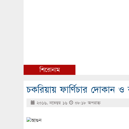
শিরোনাম
চকরিয়ায় ফার্ণিচার দোকান ও
২০১৬, নভেম্বর ১৬
০৮:১৮ অপরাহ্ণ