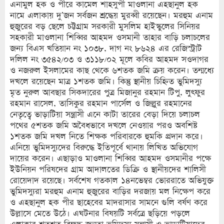
এনামুল হক ও পীরে কামেল শাহসুপী মাওলানা এহছানুল হক
নামে এলাকায় দু’জন সর্বজন শ্রদ্ধেয় মুরব্বী রয়েছেন। মরহুম এনাম
হুজুরের বড় ছেলে চট্টগ্রাম সরকারী মুসলিম হাইস্কুলের সিনিয়র
সহকারী মাওলানা শিব্বির আহমদ ওসমানী তাহার বাড়ি চলাচলের
জন্য বিএস খতিয়ান নং ১০৩৮, দাগ নং ৮৬২৪ এর রেজিস্ট্রাট
দলিল নং ৩৫৪২/০৩ ও ৩১১৮/০২ মূলে কবির আহমদ সওদাগর
ও নজরুল ইসলামের কাছ থেকে ৬শতক জমি ক্রয় করেন। তন্মধ্যে
দখলে রয়েছেন মাত্র ১শতক জমি। কিন্তু স্থানীয় চিহ্নিত ভুমিদস্যু
মৃত নুরুল আবছার সিকদারের পুত্র মিজানুর রহমান টিপু, লুৎফুর
রহমান রাসেল, তাসিকুর রহমান পার্সেল ও জিল্লুর রহমানের
নেতৃত্বে ভাড়াটিয়া সন্ত্রাসী এনে কাটা তারের বেড়া দিয়ে চলাচল
পথের ৫শতক জমি অবৈধভাবে দখলে নেওয়ার পরও অবশিষ্ট
১শতক জমি দখল নিতে শিক্ষক পরিবারকে হুমকি প্রদান করে।
এনিয়ে ভুমিদস্যুদের বিরুদ্ধে ইতিপূর্বে থানায় লিখিত অভিযোগ
দায়ের করেন। এছাড়াও মাওলানা শিব্বির আহমদ ওসমানীর পক্ষে
ইউনিয়ন পরিষদের গ্রাম আদালতের ডিক্রি ও স্থানীয়দের শালিসী
রোয়েদাদ রয়েছে। সর্বশেষ গতকাল ১৪নভেম্বর ভোররাতে অভিযুক্ত
ভুমিদস্যুরা মরহুম এনাম হুজুরের বাড়ির দরজায় মল নিক্ষেপ করে
ও এহছানুল হক পীর ছাহেবের মাদরাসার সামনে গুলি বর্ষণ করে
উল্লাসে মেতে উঠে। এঘটনার বিষয়টি সর্বত্রে ছড়িয়ে পড়লে