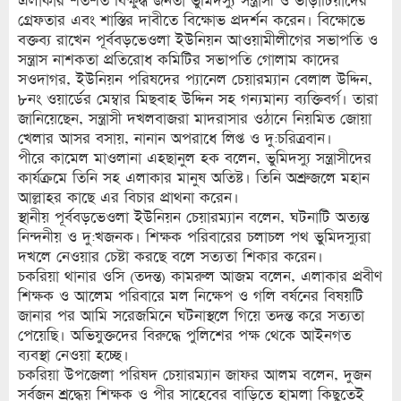
এলাকার শতশত বিক্ষুদ্ধ জনতা ভুমিদস্যু সন্ত্রাসী ও ভাড়াটিয়াদের
গ্রেফতার এবং শাস্তির দাবীতে বিক্ষোভ প্রদর্শন করেন। বিক্ষোভে
বক্তব্য রাখেন পূর্ববড়ভেওলা ইউনিয়ন আওয়ামীলীগের সভাপতি ও
সন্ত্রাস নাশকতা প্রতিরোধ কমিটির সভাপতি গোলাম কাদের
সওদাগর, ইউনিয়ন পরিষদের প্যানেল চেয়ারম্যান বেলাল উদ্দিন,
৮নং ওয়ার্ডের মেম্বার মিছবাহ উদ্দিন সহ গন্যমান্য ব্যক্তিবর্গ। তারা
জানিয়েছেন, সন্ত্রাসী দখলবাজরা মাদরাসার ওঠানে নিয়মিত জোয়া
খেলার আসর বসায়, নানান অপরাধে লিপ্ত ও দু:চরিত্রবান।
পীরে কামেল মাওলানা এহছানুল হক বলেন, ভুমিদস্যু সন্ত্রাসীদের
কার্যক্রমে তিনি সহ এলাকার মানুষ অতিষ্ট। তিনি অশ্রুজলে মহান
আল্লাহর কাছে এর বিচার প্রাথনা করেন।
স্থানীয় পূর্ববড়ভেওলা ইউনিয়ন চেয়ারম্যান বলেন, ঘটনাটি অত্যন্ত
নিন্দনীয় ও দু:খজনক। শিক্ষক পরিবারের চলাচল পথ ভুমিদস্যুরা
দখলে নেওয়ার চেষ্টা করছে বলে সত্যতা শিকার করেন।
চকরিয়া থানার ওসি (তদন্ত) কামরুল আজম বলেন, এলাকার প্রবীণ
শিক্ষক ও আলেম পরিবারে মল নিক্ষেপ ও গলি বর্ষনের বিষয়টি
জানার পর আমি সরেজমিনে ঘটনাস্থলে গিয়ে তদন্ত করে সত্যতা
পেয়েছি। অভিযুক্তদের বিরুদ্ধে পুলিশের পক্ষ থেকে আইনগত
ব্যবস্থা নেওয়া হচ্ছে।
চকরিয়া উপজেলা পরিষদ চেয়ারম্যান জাফর আলম বলেন, দুজন
সর্বজন শ্রদ্ধেয় শিক্ষক ও পীর সাহেবের বাড়িতে হামলা কিছুতেই