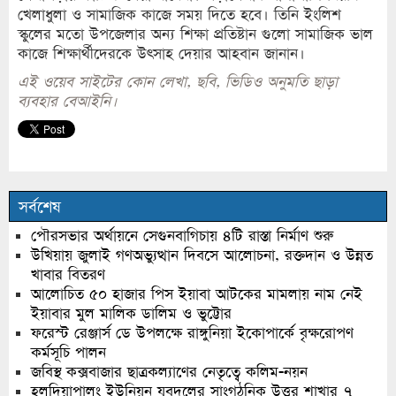
খেলাধুলা ও সামাজিক কাজে সময় দিতে হবে। তিনি ইংলিশ
স্কুলের মতো উপজেলার অন্য শিক্ষা প্রতিষ্টান গুলো সামাজিক ভাল
কাজে শিক্ষার্থীদেরকে উৎসাহ দেয়ার আহবান জানান।
এই ওয়েব সাইটের কোন লেখা, ছবি, ভিডিও অনুমতি ছাড়া
ব্যবহার বেআইনি।
সর্বশেষ
পৌরসভার অর্থায়নে সেগুনবাগিচায় ৪টি রাস্তা নির্মাণ শুরু
উখিয়ায় জুলাই গণঅভ্যুত্থান দিবসে আলোচনা, রক্তদান ও উন্নত
খাবার বিতরণ
আলোচিত ৫০ হাজার পিস ইয়াবা আটকের মামলায় নাম নেই
ইয়াবার মুল মালিক ডালিম ও ভুট্টোর
ফরেস্ট রেঞ্জার্স ডে উপলক্ষে রাঙ্গুনিয়া ইকোপার্কে বৃক্ষরোপণ
কর্মসূচি পালন
জবিস্থ কক্সবাজার ছাত্রকল্যাণের নেতৃত্বে কলিম-নয়ন
হলদিয়াপালং ইউনিয়ন যুবদলের সাংগঠনিক উত্তর শাখার ৭