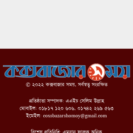
© ২০২২ কক্সবাজার সময়, সর্বস্বত্ব সংরক্ষিত
প্রতিষ্ঠাতা সম্পাদক: এএইচ সেলিম উল্লাহ
মোবাইল: ০১৮১৭ ১২০ ৬০৬, ০১৭৪২ ২৬৯ ৫৬৩
ইমেইল:
coxsbazarshomoy@gmail.com
বিশেষ প্রতিনিধি: এমরান ফারুক অনিক