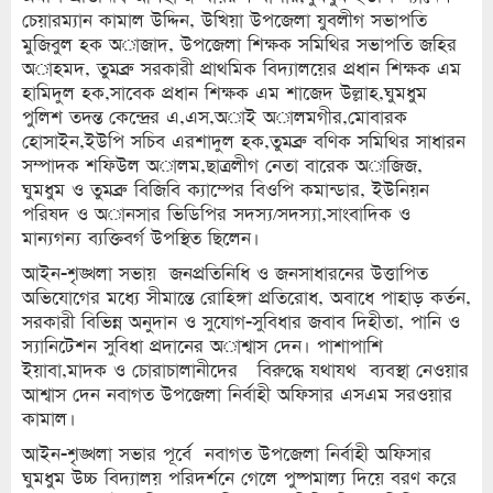
চেয়ারম্যান কামাল উদ্দিন, উখিয়া উপজেলা যুবলীগ সভাপতি
মুজিবুল হক অাজাদ, উপজেলা শিক্ষক সমিথির সভাপতি জহির
অাহমদ, তুমব্রু সরকারী প্রাথমিক বিদ্যালয়ের প্রধান শিক্ষক এম
হামিদুল হক,সাবেক প্রধান শিক্ষক এম শাজেদ উল্লাহ,ঘুমধুম
পুলিশ তদন্ত কেন্দ্রের এ,এস,অাই অালমগীর,মোবারক
হোসাইন,ইউপি সচিব এরশাদুল হক,তুমব্রু বণিক সমিথির সাধারন
সম্পাদক শফিউল অালম,ছাত্রলীগ নেতা বারেক অাজিজ,
ঘুমধুম ও তুমব্রু বিজিবি ক্যাম্পের বিওপি কমান্ডার, ইউনিয়ন
পরিষদ ও অানসার ভিডিপির সদস্য/সদস্যা,সাংবাদিক ও
মান্যগন্য ব্যক্তিবর্গ উপস্থিত ছিলেন।
আইন-শৃঙ্খলা সভায় জনপ্রতিনিধি ও জনসাধারনের উত্তাপিত
অভিযোগের মধ্যে সীমান্তে রোহিঙ্গা প্রতিরোধ, অবাধে পাহাড় কর্তন,
সরকারী বিভিন্ন অনুদান ও সুযোগ-সুবিধার জবাব দিহীতা, পানি ও
স্যানিটেশন সুবিধা প্রদানের অাশ্বাস দেন। পাশাপাশি
ইয়াবা,মাদক ও চোরাচালানীদের বিরুদ্ধে যথাযথ ব্যবস্থা নেওয়ার
আশ্বাস দেন নবাগত উপজেলা নির্বাহী অফিসার এসএম সরওয়ার
কামাল।
আইন-শৃঙ্খলা সভার পূর্বে নবাগত উপজেলা নির্বাহী অফিসার
ঘুমধুম উচ্চ বিদ্যালয় পরিদর্শনে গেলে পুষ্পমাল্য দিয়ে বরণ করে