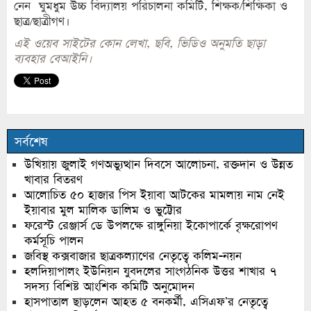
নেন ঘুমধুম উচ্চ বিদ্যালয় পরিচালনা কমিটি, শিক্ষক/শিক্ষিকা ও
ছাত্র/ছাত্রীগণ।
এই ওয়েব সাইটের কোন লেখা, ছবি, ভিডিও অনুমতি ছাড়া
ব্যবহার বেআইনি।
সর্বশেষ
উখিয়ায় জুলাই গণঅভ্যুত্থান দিবসে আলোচনা, রক্তদান ও উন্নত
খাবার বিতরণ
আলোচিত ৫০ হাজার পিস ইয়াবা আটকের মামলায় নাম নেই
ইয়াবার মুল মালিক ডালিম ও ভুট্টোর
ফরেস্ট রেঞ্জার্স ডে উপলক্ষে রাঙ্গুনিয়া ইকোপার্কে বৃক্ষরোপণ
কর্মসূচি পালন
জবিস্থ কক্সবাজার ছাত্রকল্যাণের নেতৃত্বে কলিম-নয়ন
হলদিয়াপালং ইউনিয়ন যুবদলের সাংগঠনিক উত্তর শাখার ৭
সদস্য বিশিষ্ট আংশিক কমিটি অনুমোদন
হাসপাতাল ছাড়লেন আহত ৫ বনকর্মী, এসিএফ’র নেতৃত্বে