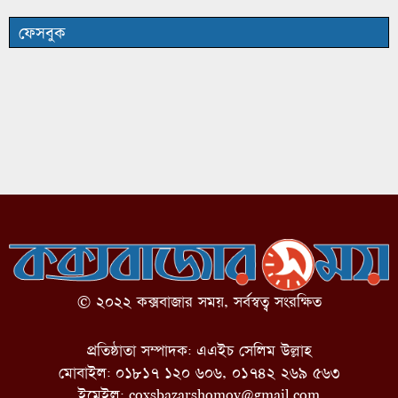
ফেসবুক
© ২০২২ কক্সবাজার সময়, সর্বস্বত্ব সংরক্ষিত
প্রতিষ্ঠাতা সম্পাদক: এএইচ সেলিম উল্লাহ
মোবাইল: ০১৮১৭ ১২০ ৬০৬, ০১৭৪২ ২৬৯ ৫৬৩
ইমেইল:
coxsbazarshomoy@gmail.com