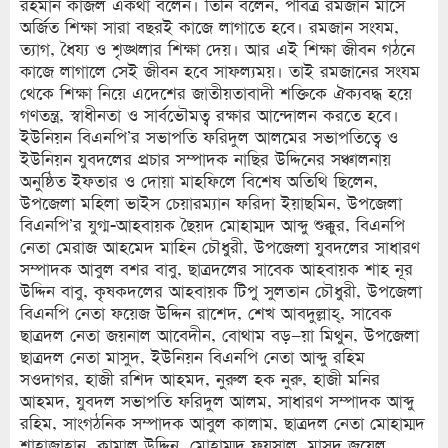
রহমান কাজল একথা বলেন। তিনি বলেন, পবিত্র রমজান মাসে
অর্জিত শিক্ষা সারা বছরই কাজে লাগাতে হবে। রমজান সংযম,
ত্যাগ, ধৈয্য ও শৃঙ্খলার শিক্ষা দেয়। আর এই শিক্ষা জীবন গঠনে
কাজে লাগালে সেই জীবন হবে সাফল্যময়। তাই রমজানের সংযম
থেকে শিক্ষা নিয়ে এদেশের জাতীয়তাবাদী শক্তিকে ঐক্যবদ্ধ হয়ে
গণতন্ত্র, স্বাধীনতা ও সার্বভৌমত্ব রক্ষার আন্দোলন করতে হবে।
ইউনিয়ন বিএনপি’র সভাপতি ফরিদুল আলমের সভাপতিত্বে ও
ইউনিয়ন যুবদলের প্রচার সম্পাদক নাছির উদ্দিনের সঞ্চালনায়
অনুষ্ঠিত ইফতার ও দোয়া মাহফিলে বিশেষ অতিথি ছিলেন,
উপজেলা মহিলা ভাইস চেয়ারম্যান ফরিদা ইয়াছমিন, উপজেলা
বিএনপি’র যুগ্ম-আহবায়ক ছৈয়দ মোহাম্মদ আব্দু শুক্কুর, বিএনপি
নেতা মেরাজ আহমেদ মাহিন চৌধুরী, উপজেলা যুবদলের সাধারণ
সম্পাদক আবুল বশর বাবু, ছাত্রদলের সাবেক আহবায়ক শাহ নূর
উদ্দিন বাবু, কৃষকদলের আহবায়ক টিপু সুলতান চৌধুরী, উপজেলা
বিএনপি নেতা ফয়েজ উদ্দিন রাশেদ, শেখ আবদুল্লাহ্, সাবেক
ছাত্রদল নেতা জয়নাল আবেদীন, বোথাম বড়–য়া মিথুন, উপজেলা
ছাত্রদল নেতা মাসুদ, ইউনিয়ন বিএনপি নেতা আব্দু রহিম
সওদাগর, হাজী রশিদ আহমদ, নুরুল হক নুরু, হাজী মনির
আহমদ, যুবদল সভাপতি ফরিদুল আলম, সাধারণ সম্পাদক আব্দু
রহিম, সাংগঠনিক সম্পাদক আবুল কালাম, ছাত্রদল নেতা মোহাম্মদ
শাহাজাহান, কামাল উদ্দিন, মোহাম্মদ ফয়সাল, মাসুদ জুয়েল,