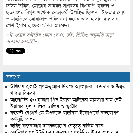
জসিম উদ্দিন, মোক্তার আহমদ সাগরসহ বিএনপি. যুবদল ও
ছাত্রদলের বিপুল সংখ্যক নেতাকর্মী উপস্থিত ছিলেন। ইফতার দোয়া
ও মাহফিলে মোনাজাত পরিচালনা করেন আল-হাসান মাদ্রাসার
পেশ ইমাম হাফেজ মনির আহমদ।
এই ওয়েব সাইটের কোন লেখা, ছবি, ভিডিও অনুমতি ছাড়া
ব্যবহার বেআইনি।
সর্বশেষ
উখিয়ায় জুলাই গণঅভ্যুত্থান দিবসে আলোচনা, রক্তদান ও উন্নত
খাবার বিতরণ
আলোচিত ৫০ হাজার পিস ইয়াবা আটকের মামলায় নাম নেই
ইয়াবার মুল মালিক ডালিম ও ভুট্টোর
ফরেস্ট রেঞ্জার্স ডে উপলক্ষে রাঙ্গুনিয়া ইকোপার্কে বৃক্ষরোপণ
কর্মসূচি পালন
জবিস্থ কক্সবাজার ছাত্রকল্যাণের নেতৃত্বে কলিম-নয়ন
হলদিয়াপালং ইউনিয়ন যুবদলের সাংগঠনিক উত্তর শাখার ৭