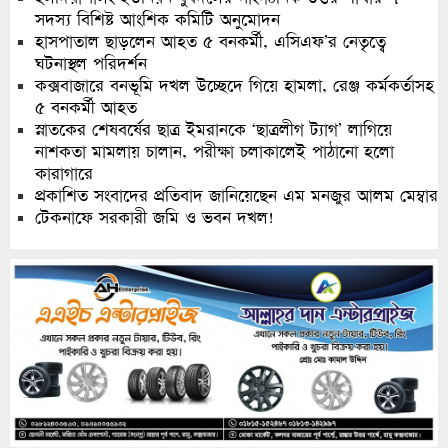
সদস্য বিশিষ্ট আংশিক কমিটি অনুমোদন
হাসপাতাল ছাড়লেন আহত ৫ বনকর্মী, এসিএফ’র নেতৃত্বে
ঘটনাস্থল পরিদর্শন
কক্সবাজারে বনভূমি দখল উচ্ছেদে গিয়ে হামলা, রেঞ্জ কর্মকর্তাসহ
৫ বনকর্মী আহত
স্নাতকের শেষবর্ষের ছাত্র ইমরানকে ‘ছাত্রলীগ ট্যাগ’ লাগিয়ে
নাশকতা মামলায় চালান, পরীক্ষা চলাকালেই পাঠানো হলো
কারাগারে
প্রকাশিত সংবাদের প্রতিবাদ জানিয়েছেন এম মনজুর আলম মেম্বার
টেকনাফে সরকারী জমি ও ভবন দখল!