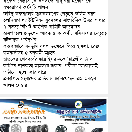
ফরেস্ট রেঞ্জার্স ডে উপলক্ষে রাঙ্গুনিয়া ইকোপার্কে
বৃক্ষরোপণ কর্মসূচি পালন
জবিস্থ কক্সবাজার ছাত্রকল্যাণের নেতৃত্বে কলিম-নয়ন
হলদিয়াপালং ইউনিয়ন যুবদলের সাংগঠনিক উত্তর শাখার
৭ সদস্য বিশিষ্ট আংশিক কমিটি অনুমোদন
হাসপাতাল ছাড়লেন আহত ৫ বনকর্মী, এসিএফ’র নেতৃত্বে
ঘটনাস্থল পরিদর্শন
কক্সবাজারে বনভূমি দখল উচ্ছেদে গিয়ে হামলা, রেঞ্জ
কর্মকর্তাসহ ৫ বনকর্মী আহত
স্নাতকের শেষবর্ষের ছাত্র ইমরানকে ‘ছাত্রলীগ ট্যাগ’
লাগিয়ে নাশকতা মামলায় চালান, পরীক্ষা চলাকালেই
পাঠানো হলো কারাগারে
প্রকাশিত সংবাদের প্রতিবাদ জানিয়েছেন এম মনজুর
আলম মেম্বার