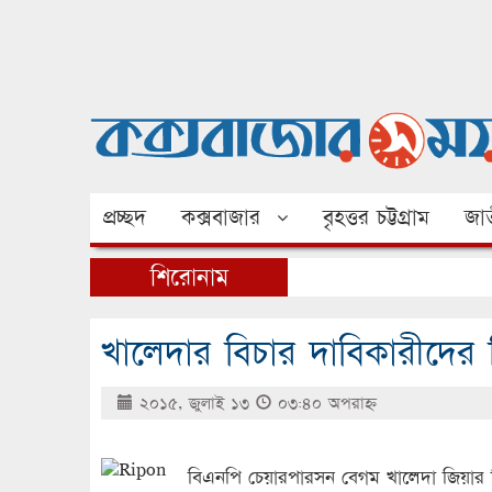
প্রচ্ছদ
কক্সবাজার
বৃহত্তর চট্টগ্রাম
জাত
শিরোনাম
খালেদার বিচার দাবিকারীদের 
২০১৫, জুলাই ১৩
০৩:৪০ অপরাহ্ণ
বিএনপি চেয়ারপারসন বেগম খালেদা জিয়ার বি