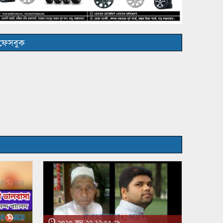
ফেসবুক
২০২০ জুন ২২ ১২:৫৩:২৯