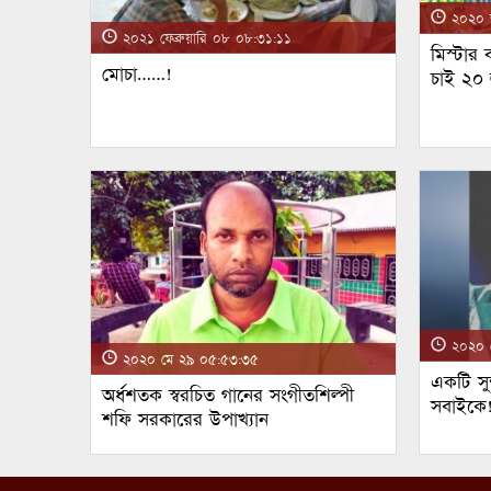
২০২০ জ
২০২১ ফেব্রুয়ারি ০৮ ০৮:৩১:১১
মিস্টার
মোচা……!
চাই ২০
২০২০ ম
২০২০ মে ২৯ ০৫:৫৩:৩৫
একটি সুন
অর্ধশতক স্বরচিত গানের সংগীতশিল্পী
সবাইকে
শফি সরকারের উপাখ্যান