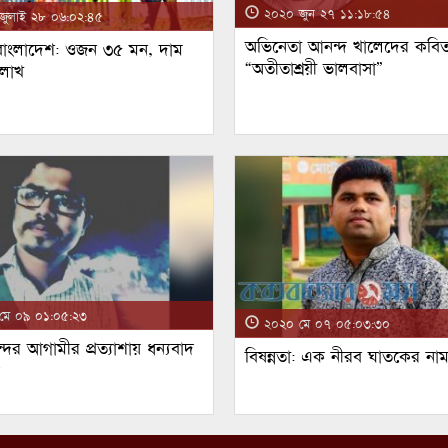
২০২০ জুন ২৭ ১১:১৮:৫৪
ুলাই ২৮ ০৬:০২:৪৫
অভিনেতা আনন্দ খালেদের কবিত
 বাংলাদেশ: ওজন ৩৫ মন, দাম
“অতীতাশ্রয়ী ভালবাসা”
 লাখ
ে ০৯ ০১:০৫:২৩
২০২০ মে ০৭ ০৫:০৩:৩০
্দর আগামীর প্রত্যাশায় ধন্যবাদ
বিষন্নতা: এক নীরব ঘাতকের না
!