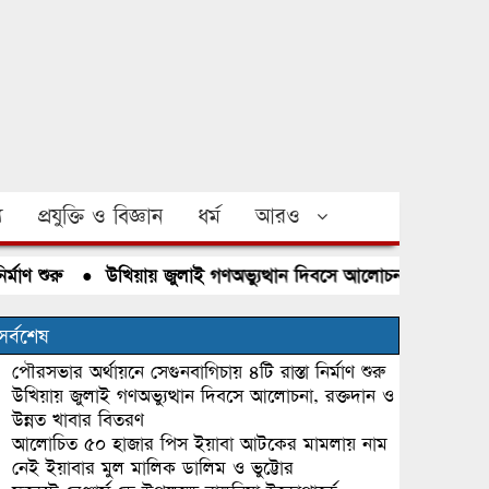
য
প্রযুক্তি ও বিজ্ঞান
ধর্ম
আরও
শুরু
●
উখিয়ায় জুলাই গণঅভ্যুত্থান দিবসে আলোচনা, রক্তদান ও উন্
সর্বশেষ
পৌরসভার অর্থায়নে সেগুনবাগিচায় ৪টি রাস্তা নির্মাণ শুরু
উখিয়ায় জুলাই গণঅভ্যুত্থান দিবসে আলোচনা, রক্তদান ও
উন্নত খাবার বিতরণ
আলোচিত ৫০ হাজার পিস ইয়াবা আটকের মামলায় নাম
নেই ইয়াবার মুল মালিক ডালিম ও ভুট্টোর