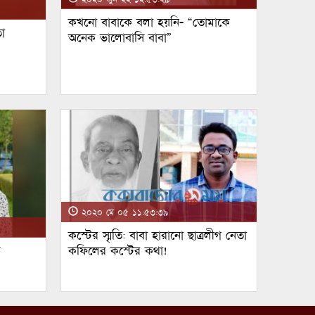
কখনো বাবাকে বলা হয়নি- “তোমাকে
া
অনেক ভালোবাসি বাবা”
২০২০ মে ০৫ ১১:৫৩:৩৯
কস্টের স্মৃতি: বাবা হারানো ছাত্রলীগ নেতা
ম
কফিলের কস্টের কথা!