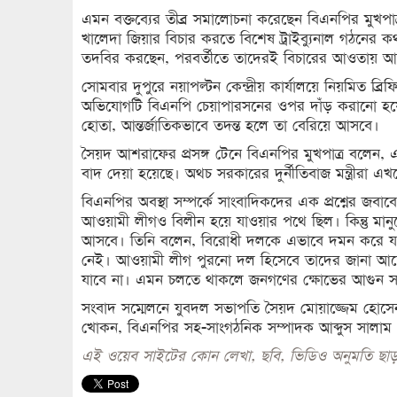
এমন বক্তব্যের তীব্র সমালোচনা করেছেন বিএনপির মুখপ
খালেদা জিয়ার বিচার করতে বিশেষ ট্রাইব্যুনাল গঠনের কথ
তদবির করছেন, পরবর্তীতে তাদেরই বিচারের আওতায় আ
সোমবার দুপুরে নয়াপল্টন কেন্দ্রীয় কার্যালয়ে নিয়মিত ব্
অভিযোগটি বিএনপি চেয়াপারসনের ওপর দাঁড় করানো হয়েছ
হোতা, আন্তর্জাতিকভাবে তদন্ত হলে তা বেরিয়ে আসবে।
সৈয়দ আশরাফের প্রসঙ্গ টেনে বিএনপির মুখপাত্র বলেন, একজন
বাদ দেয়া হয়েছে। অথচ সরকারের দুর্নীতিবাজ মন্ত্রীর
বিএনপির অবস্থা সম্পর্কে সাংবাদিকদের এক প্রশ্নের জ
আওয়ামী লীগও বিলীন হয়ে যাওয়ার পথে ছিল। কিন্তু মা
আসবে। তিনি বলেন, বিরোধী দলকে এভাবে দমন করে যদি স
নেই। আওয়ামী লীগ পুরনো দল হিসেবে তাদের জানা আছ
যাবে না। এমন চলতে থাকলে জনগণের ক্ষোভের আগুন স
সংবাদ সম্মেলনে যুবদল সভাপতি সৈয়দ মোয়াজ্জেম হোসে
খোকন, বিএনপির সহ-সাংগঠনিক সম্পাদক আব্দুস সালাম প্
এই ওয়েব সাইটের কোন লেখা, ছবি, ভিডিও অনুমতি ছাড়