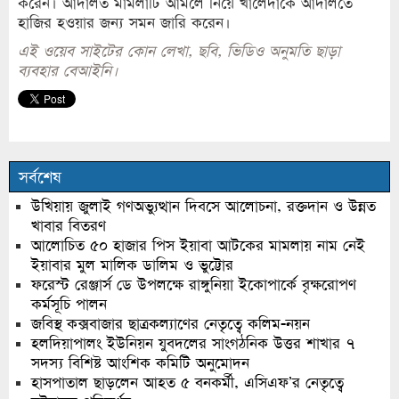
করেন। আদালত মামলাটি আমলে নিয়ে খালেদাকে আদালতে
হাজির হওয়ার জন্য সমন জারি করেন।
এই ওয়েব সাইটের কোন লেখা, ছবি, ভিডিও অনুমতি ছাড়া
ব্যবহার বেআইনি।
সর্বশেষ
উখিয়ায় জুলাই গণঅভ্যুত্থান দিবসে আলোচনা, রক্তদান ও উন্নত
খাবার বিতরণ
আলোচিত ৫০ হাজার পিস ইয়াবা আটকের মামলায় নাম নেই
ইয়াবার মুল মালিক ডালিম ও ভুট্টোর
ফরেস্ট রেঞ্জার্স ডে উপলক্ষে রাঙ্গুনিয়া ইকোপার্কে বৃক্ষরোপণ
কর্মসূচি পালন
জবিস্থ কক্সবাজার ছাত্রকল্যাণের নেতৃত্বে কলিম-নয়ন
হলদিয়াপালং ইউনিয়ন যুবদলের সাংগঠনিক উত্তর শাখার ৭
সদস্য বিশিষ্ট আংশিক কমিটি অনুমোদন
হাসপাতাল ছাড়লেন আহত ৫ বনকর্মী, এসিএফ’র নেতৃত্বে