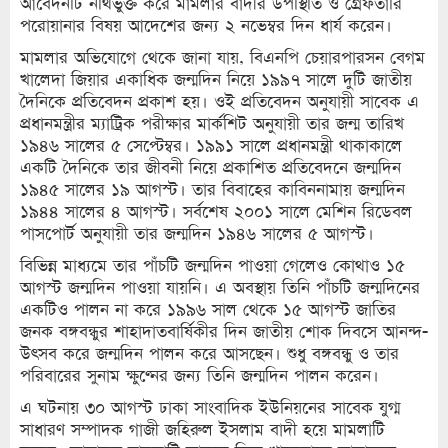
আবেদনটি নথিভুক্ত করে মামলার বাদীর উপস্থিতি ও গ্রেফতারি
পরোয়ানার বিষয় আদেশের জন্য ২ নভেম্বর দিন ধার্য করেন।
মামলার অভিযোগে থেকে জানা যায়, বিএনপি চেয়ারপারসন বেগম
খালেদা জিয়ার একাধিক জন্মদিন নিয়ে ১৯৯৭ সালে দুটি জাতীয়
দৈনিকে প্রতিবেদন প্রকাশ হয়। ওই প্রতিবেদন অনুযায়ী সাবেক এ
প্রধানমন্ত্রীর ম্যাট্রিক পরীক্ষার মার্কশিট অনুযায়ী তার জন্ম তারিখ
১৯৪৬ সালের ৫ সেপ্টেম্বর। ১৯৯১ সালে প্রধানমন্ত্রী থাকাকালে
একটি দৈনিকে তার জীবনী নিয়ে প্রকাশিত প্রতিবেদনে জন্মদিন
১৯৪৫ সালের ১৯ আগস্ট। তার বিবাহের কাবিননামায় জন্মদিন
১৯৪৪ সালের ৪ আগস্ট। সর্বশেষ ২০০১ সালে মেশিন রিডেবল
পাসপোর্ট অনুযায়ী তার জন্মদিন ১৯৪৬ সালের ৫ আগস্ট।
বিভিন্ন মাধ্যমে তার পাঁচটি জন্মদিন পাওয়া গেলেও কোথাও ১৫
আগস্ট জন্মদিন পাওয়া যায়নি। এ অবস্থায় তিনি পাঁচটি জন্মদিনের
একটিও পালন না করে ১৯৯৬ সাল থেকে ১৫ আগস্ট জাতির
জনক বঙ্গবন্ধুর শাহাদাতবার্ষিকীর দিন জাতীয় শোক দিবসে আনন্দ-
উৎসব করে জন্মদিন পালন করে আসছেন। শুধু বঙ্গবন্ধু ও তার
পরিবারের সুনাম ক্ষুণ্নের জন্য তিনি জন্মদিন পালন করেন।
এ ঘটনায় ৩০ আগস্ট ঢাকা সাংবাদিক ইউনিয়নের সাবেক যুগ্ম
সাধারণ সম্পাদক গাজী জহিরুল ইসলাম বাদী হয়ে মামলাটি