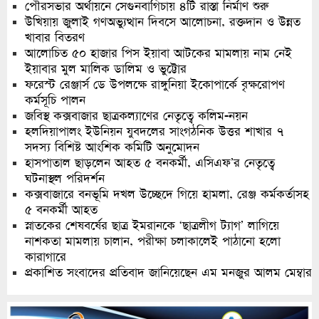
পৌরসভার অর্থায়নে সেগুনবাগিচায় ৪টি রাস্তা নির্মাণ শুরু
উখিয়ায় জুলাই গণঅভ্যুত্থান দিবসে আলোচনা, রক্তদান ও উন্নত
খাবার বিতরণ
আলোচিত ৫০ হাজার পিস ইয়াবা আটকের মামলায় নাম নেই
ইয়াবার মুল মালিক ডালিম ও ভুট্টোর
ফরেস্ট রেঞ্জার্স ডে উপলক্ষে রাঙ্গুনিয়া ইকোপার্কে বৃক্ষরোপণ
কর্মসূচি পালন
জবিস্থ কক্সবাজার ছাত্রকল্যাণের নেতৃত্বে কলিম-নয়ন
হলদিয়াপালং ইউনিয়ন যুবদলের সাংগঠনিক উত্তর শাখার ৭
সদস্য বিশিষ্ট আংশিক কমিটি অনুমোদন
হাসপাতাল ছাড়লেন আহত ৫ বনকর্মী, এসিএফ’র নেতৃত্বে
ঘটনাস্থল পরিদর্শন
কক্সবাজারে বনভূমি দখল উচ্ছেদে গিয়ে হামলা, রেঞ্জ কর্মকর্তাসহ
৫ বনকর্মী আহত
স্নাতকের শেষবর্ষের ছাত্র ইমরানকে ‘ছাত্রলীগ ট্যাগ’ লাগিয়ে
নাশকতা মামলায় চালান, পরীক্ষা চলাকালেই পাঠানো হলো
কারাগারে
প্রকাশিত সংবাদের প্রতিবাদ জানিয়েছেন এম মনজুর আলম মেম্বার