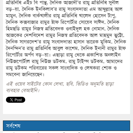
প্রতিনিধি এইচ বি পান্থ, দৈনিক আজাদী’র রামু প্রতিনিধি সুনীল
বড়–য়া, দৈনিক ইনকিলাব’র রামু সংবাদদাতা এম আব্দুল্লাহ আল
মামুন, দৈনিক বাকঁখালীর রামু প্রতিনিধি খালেদ হোসেন টাপু,
দৈনিক কক্সবাজার রামুর ষ্টাফ রিপোর্টার সোয়েব সাঈদ, দৈনিক
হিমছডি রামুর নিজস্ব প্রতিবেদক ওবাইদুল হক নোমান, দৈনিক
আজকের দেশবিদেশ রামুর নিজস্ব প্রতিবেদক আল মাহমুদ ভুট্টো,
দৈনিক সাগরদেশ’র রামু সংবাদদাতা হাসান তারেক মুকিম, দৈনিক
দৈনন্দিন’র রামু প্রতিনিধি আবুল কাশেম, দৈনিক ইনানী রামুর ষ্টাফ
রিপোর্টার অর্পণ বড়–য়া। এছাড়া রামু থেকে প্রকাশিত অনলাইন
নিউজপোর্টাল রামু নিউজ ডটকম, রামু টাইম্স ডটকম, আমাদের
রামু ডটকম পরিবারের সকল সাংবাদিক ও লেখকরা শোক ও
সমবেনা জানিয়েছেন।
এই ওয়েব সাইটের কোন লেখা, ছবি, ভিডিও অনুমতি ছাড়া
ব্যবহার বেআইনি।
সর্বশেষ