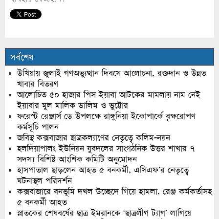
সর্বশেষ
উখিয়ায় জুলাই গণঅভ্যুত্থান দিবসে আলোচনা, রক্তদান ও উন্নত
খাবার বিতরণ
আলোচিত ৫০ হাজার পিস ইয়াবা আটকের মামলায় নাম নেই
ইয়াবার মুল মালিক ডালিম ও ভুট্টোর
ফরেস্ট রেঞ্জার্স ডে উপলক্ষে রাঙ্গুনিয়া ইকোপার্কে বৃক্ষরোপণ
কর্মসূচি পালন
জবিস্থ কক্সবাজার ছাত্রকল্যাণের নেতৃত্বে কলিম-নয়ন
হলদিয়াপালং ইউনিয়ন যুবদলের সাংগঠনিক উত্তর শাখার ৭
সদস্য বিশিষ্ট আংশিক কমিটি অনুমোদন
হাসপাতাল ছাড়লেন আহত ৫ বনকর্মী, এসিএফ’র নেতৃত্বে
ঘটনাস্থল পরিদর্শন
কক্সবাজারে বনভূমি দখল উচ্ছেদে গিয়ে হামলা, রেঞ্জ কর্মকর্তাসহ
৫ বনকর্মী আহত
স্নাতকের শেষবর্ষের ছাত্র ইমরানকে ‘ছাত্রলীগ ট্যাগ’ লাগিয়ে