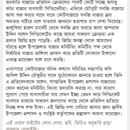
তরকারি বাজারে প্রতিদিন ক্রেতাদের পকেট কেটে নিচ্ছে অসাধু
কাঁচা বাজার ব্যবসায়ী সিন্ডিকেটরা। এদিকে মৌসুমী সবজি বাজারে
আসা শুরু করার সাথে সাথে কোটবাজারে সবজি বাজার ক্রয়
ক্ষমতার বাইরে চলে যাওয়ায় জনমনে হতাশার চাপ দেখা দিয়েছে।
ভালুকিয়া হারুণ মার্কেট থেকে সবজি ক্রয় করতে আসা আশরাফ
উদ্দিন বলেন সিন্ডিকেটের কাছে আমরা সাধারণ ক্রেতারা এক
প্রকার জিম্মি হয়ে পড়েছি। এই জিম্মি অবস্থা থেকে আমাদের
বাঁচতে হলে উপজেলার বাজার মনিটরিং কমিটির পক্ষ থেকে
নির্ধারিত বাজার তালিকা প্রণয়ন করে প্রতিটি দোকানে টাঙ্গানো
একান্ত প্রয়োজন বলে মনে করছি।
এব্যাপারে কোটবাজার বনিক কল্যাণ সমিতির সভাপতি কবি
আদিল উদ্দিন চৌধুরীর সাথে মুঠোফোনে জানতে চাওয়া হলে তিনি
এ প্রতিবেদককে বলেন, সাম্প্রতিক উপজেলা প্রশাসন বাজারের
কোন ধরনের মনিটরিং কিংবা তদারকি করছে না। যার কারণে
সুযোগ পেয়ে ব্যবাসায়ীরা যার যেমন ইচ্ছা তেমন করে সিন্ডিকেট
ব্যবসার মাধ্যমে সাধারণ জনগণের কাছে থেকে প্রতিদিন হাতিয়ে
নিচ্ছে লক্ষ লক্ষ টাকা। এই জিম্মি দশা বেরিয়ে আসার জন্য স্থানীয়
উপজেলা প্রশাসন ও সংশ্লিষ্ট কর্তৃপক্ষের হস্তক্ষেপ কামনা করেছেন।
এই ওয়েব সাইটের কোন লেখা, ছবি, ভিডিও অনুমতি ছাড়া
ব্যবহার বেআইনি।